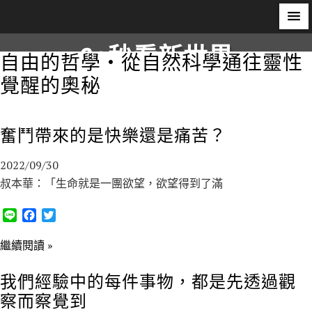
S
60秒看新世界
自由的哲學‧從自然科學通往靈性
k
i
覺醒的奧秘
柿子文化
p
t
o
奮鬥帶來的是快樂還是痛苦？
c
2022/09/30
o
叔本華：「生命就是一團欲望，欲望得到了滿
n
t
L
F
T
e
i
a
w
n
n
c
i
繼續閱讀 »
e
e
t
t
b
t
我們經驗中的每件事物，都是先透過觀
o
e
察而察覺到
o
r