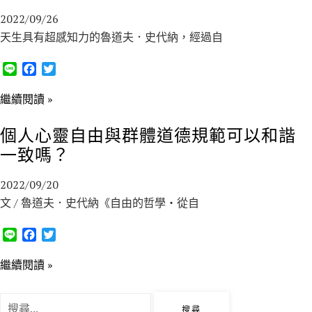
k
2022/09/26
天生具有超感知力的魯道夫．史代納，經過自
L
F
T
i
a
w
n
c
i
繼續閱讀 »
e
e
t
b
t
個人心靈自由與群體道德規範可以和諧
o
e
一致嗎？
o
r
k
2022/09/20
文 / 魯道夫．史代納《自由的哲學‧從自
L
F
T
i
a
w
n
c
i
繼續閱讀 »
e
e
t
b
t
搜
o
e