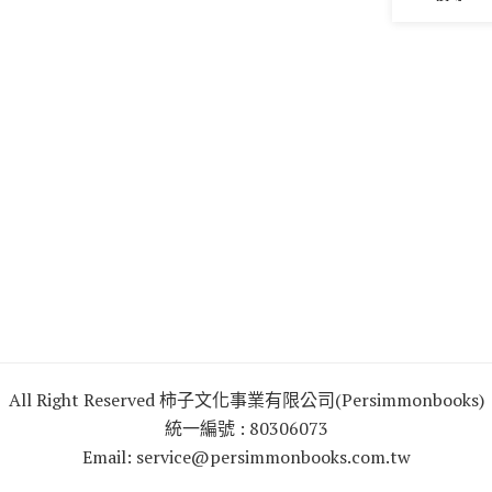
All Right Reserved 柿子文化事業有限公司(Persimmonbooks)
統一編號 : 80306073
Email: service@persimmonbooks.com.tw