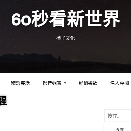
60秒看新世界
柿子文化
精選笑話
影音觀賞
暢銷書籍
名人專欄
醒