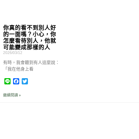
你真的看不到別人好
的一面嗎？小心，你
怎麼看待別人，他就
可能變成那樣的人
2026/03/12
有時，我會聽到有人這麼說：
「我在他身上看
L
F
T
i
a
w
n
c
i
繼續閱讀 »
e
e
t
b
t
o
e
o
r
k