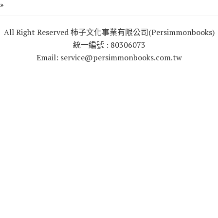
i
»
t
t
All Right Reserved 柿子文化事業有限公司(Persimmonbooks)
e
r
統一編號 : 80306073
Email: service@persimmonbooks.com.tw