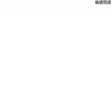
k
n
c
繼續閱讀 
e
e
b
o
o
k