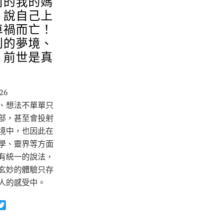
前的我的媽
，說自己上
車禍而亡！
到的夢境、
、前世是真
？
26
、想法不單單只
部，甚至會投射
境中，也因此在
學、靈界等方面
有統一的說法，
玄妙的體驗只存
人的感受中。
T
w