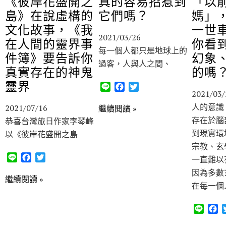
《彼岸花盛開之
真的容易招惹到
「以
島》在說虛構的
它們嗎？
媽」
文化故事，《我
一世
2021/03/26
在人間的靈界事
你看
每一個人都只是地球上的
件簿》要告訴你
幻象
過客，人與人之間、
真實存在的神鬼
的嗎
靈界
L
F
T
2021/03/
i
a
w
n
c
i
人的意識
2021/07/16
繼續閱讀 »
e
e
t
存在於腦
恭喜台灣旅日作家李琴峰
b
t
到現實環
以《彼岸花盛開之島
o
e
宗教、玄
o
r
L
F
T
k
一直難以
i
a
w
因為多數
n
c
i
繼續閱讀 »
在每一個
e
e
t
b
t
o
e
L
F
o
r
i
a