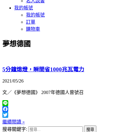
名人說書
我的帳號
我的帳號
訂單
購物車
夢想德國
5分鐘熄燈，瞬間省1000兆瓦電力
2021/05/26
文／《夢想德國》 2007年德國人曾號召
Line
Facebook
Twitter
繼續閱讀 »
搜尋關鍵字: