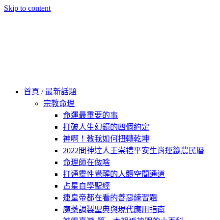
Skip to content
60秒看新世界
柿子文化
首頁 / 最新話題
宗教命理
命運最重要的事
打破人生幻鏡的四個約定
神啊！教我如何扭轉乾坤
2022問神達人王崇禮平安生肖運籤農民曆
命理師在做啥
打通靈性覺醒的人體空間通道
占星自學聖經
連皇帝都在看的善惡練習題
魔藥調製聖典與現代應用指南