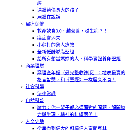
經
遍體鱗傷長大的孩子
屍體在說話
醫療保健
救命飲食3.0‧越營養，越生病？！
癌症會消失
小蘇打的驚人療效
全新低醣燃脂聖經
給所有想當媽媽的人．科學實證養卵聖經
商業理財
窮理查年鑑（最完整收錄版）：地表最賣的
格言智慧，和《聖經》一樣歷久不衰！
社會科學
法律常識
自然科普
壓力：你一輩子都必須面對的問題，解開壓
力與生理、精神的糾纏關係！
人文史地
從卑微到偉大的斜槓偉人富蘭克林