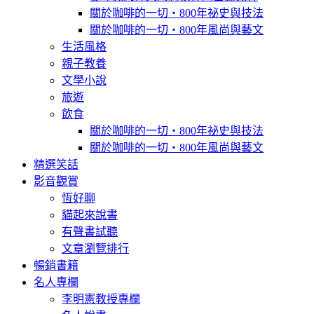
關於咖啡的一切‧800年祕史與技法
關於咖啡的一切‧800年風尚與藝文
生活風格
親子教養
文學小說
旅遊
飲食
關於咖啡的一切‧800年祕史與技法
關於咖啡的一切‧800年風尚與藝文
精選笑話
影音觀賞
恆好聊
貓起來說書
有聲書試聽
文章瀏覽排行
暢銷書籍
名人專欄
李明憲教授專欄