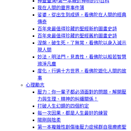
神靈臺灣•第一本親近神明的小百科
我在人間的靈界事件簿
娑婆，從出生到成道，看佛陀在人間的經典
傳奇
百年來最值得珍藏的聖經新約圖畫史詩
百年來最值得珍藏的聖經舊約圖畫史詩
涅槃，破生死，了無常，看佛陀以身入滅示
現人間
妙法，明法門，見真性，看佛陀以般若智慧
滌淨凡塵
度化，行遍十方世界，看佛陀遊化人間的故
事
心理勵志
壓力：你一輩子都必須面對的問題，解開壓
力與生理、精神的糾纏關係！
打破人生幻鏡的四個約定
每一次因果，都是人生最好的練習
陽剛與陰柔
第一本複雜性創傷後壓力症候群自我療癒聖