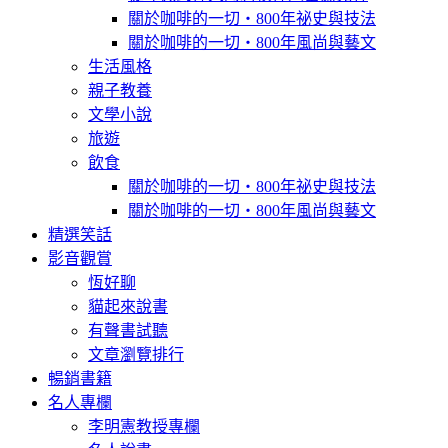
關於咖啡的一切‧800年祕史與技法
關於咖啡的一切‧800年風尚與藝文
生活風格
親子教養
文學小說
旅遊
飲食
關於咖啡的一切‧800年祕史與技法
關於咖啡的一切‧800年風尚與藝文
精選笑話
影音觀賞
恆好聊
貓起來說書
有聲書試聽
文章瀏覽排行
暢銷書籍
名人專欄
李明憲教授專欄