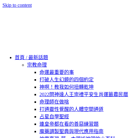
Skip to content
60秒看新世界
柿子文化
首頁 / 最新話題
宗教命理
命運最重要的事
打破人生幻鏡的四個約定
神啊！教我如何扭轉乾坤
2022問神達人王崇禮平安生肖運籤農民曆
命理師在做啥
打通靈性覺醒的人體空間通道
占星自學聖經
連皇帝都在看的善惡練習題
魔藥調製聖典與現代應用指南