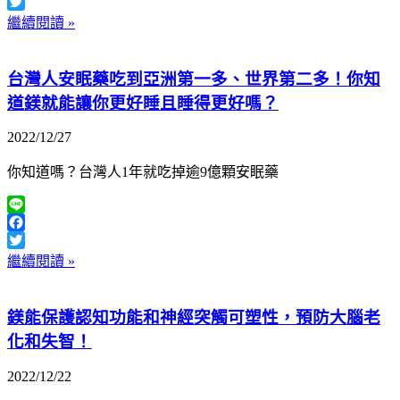
Facebook
Twitter
繼續閱讀 »
台灣人安眠藥吃到亞洲第一多、世界第二多！你知
道鎂就能讓你更好睡且睡得更好嗎？
2022/12/27
你知道嗎？台灣人1年就吃掉逾9億顆安眠藥
Line
Facebook
Twitter
繼續閱讀 »
鎂能保護認知功能和神經突觸可塑性，預防大腦老
化和失智！
2022/12/22