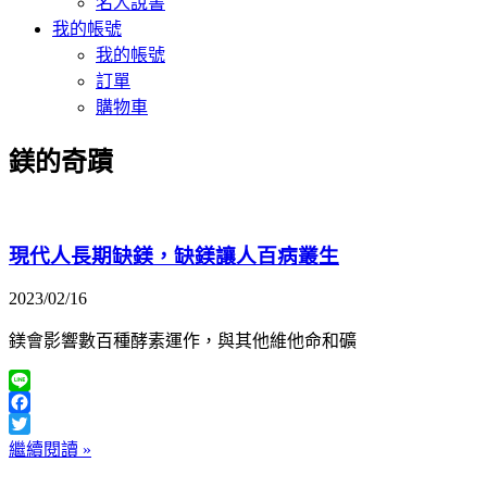
名人說書
我的帳號
我的帳號
訂單
購物車
鎂的奇蹟
現代人長期缺鎂，缺鎂讓人百病叢生
2023/02/16
鎂會影響數百種酵素運作，與其他維他命和礦
Line
Facebook
Twitter
繼續閱讀 »