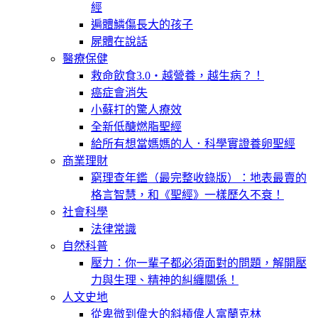
經
遍體鱗傷長大的孩子
屍體在說話
醫療保健
救命飲食3.0‧越營養，越生病？！
癌症會消失
小蘇打的驚人療效
全新低醣燃脂聖經
給所有想當媽媽的人．科學實證養卵聖經
商業理財
窮理查年鑑（最完整收錄版）：地表最賣的
格言智慧，和《聖經》一樣歷久不衰！
社會科學
法律常識
自然科普
壓力：你一輩子都必須面對的問題，解開壓
力與生理、精神的糾纏關係！
人文史地
從卑微到偉大的斜槓偉人富蘭克林