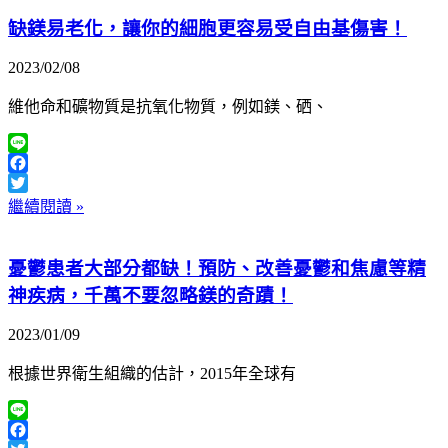
缺鎂易老化，讓你的細胞更容易受自由基傷害！
2023/02/08
維他命和礦物質是抗氧化物質，例如鎂、硒、
Line
Facebook
Twitter
繼續閱讀 »
憂鬱患者大部分都缺！預防、改善憂鬱和焦慮等精
神疾病，千萬不要忽略鎂的奇蹟！
2023/01/09
根據世界衛生組織的估計，2015年全球有
Line