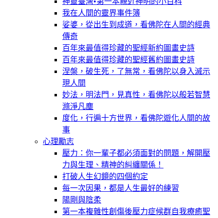
神靈臺灣•第一本親近神明的小百科
我在人間的靈界事件簿
娑婆，從出生到成道，看佛陀在人間的經典
傳奇
百年來最值得珍藏的聖經新約圖畫史詩
百年來最值得珍藏的聖經舊約圖畫史詩
涅槃，破生死，了無常，看佛陀以身入滅示
現人間
妙法，明法門，見真性，看佛陀以般若智慧
滌淨凡塵
度化，行遍十方世界，看佛陀遊化人間的故
事
心理勵志
壓力：你一輩子都必須面對的問題，解開壓
力與生理、精神的糾纏關係！
打破人生幻鏡的四個約定
每一次因果，都是人生最好的練習
陽剛與陰柔
第一本複雜性創傷後壓力症候群自我療癒聖