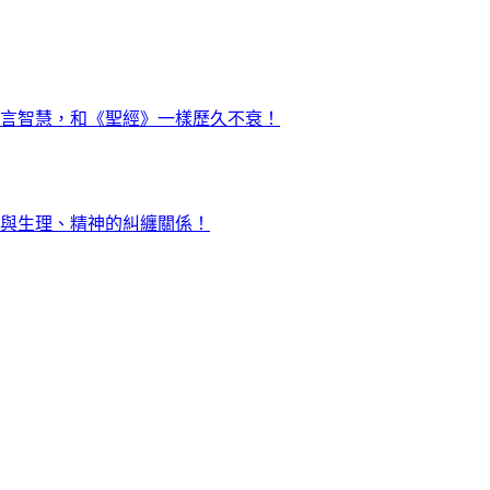
言智慧，和《聖經》一樣歷久不衰！
與生理、精神的糾纏關係！