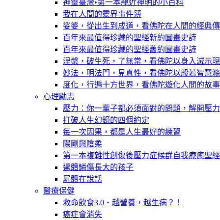
神靈臺灣•第一本親近神明的小百科
我在人間的靈界事件簿
娑婆，從出生到成道，看佛陀在人間的經典傳
百年來最值得珍藏的聖經新約圖畫史詩
百年來最值得珍藏的聖經舊約圖畫史詩
涅槃，破生死，了無常，看佛陀以身入滅示現
妙法，明法門，見真性，看佛陀以般若智慧滌
度化，行遍十方世界，看佛陀遊化人間的故事
心理勵志
壓力：你一輩子都必須面對的問題，解開壓力
打破人生幻鏡的四個約定
每一次因果，都是人生最好的練習
陽剛與陰柔
第一本複雜性創傷後壓力症候群自我療癒聖經
遍體鱗傷長大的孩子
屍體在說話
醫療保健
救命飲食3.0‧越營養，越生病？！
癌症會消失