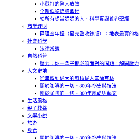
小蘇打的驚人療效
全新低醣燃脂聖經
給所有想當媽媽的人．科學實證養卵聖經
商業理財
窮理查年鑑（最完整收錄版）：地表最賣的格
社會科學
法律常識
自然科普
壓力：你一輩子都必須面對的問題，解開壓力
人文史地
從卑微到偉大的斜槓偉人富蘭克林
關於咖啡的一切‧800年祕史與技法
關於咖啡的一切‧800年風尚與藝文
生活風格
親子教養
文學小說
旅遊
飲食
關於咖啡的一切‧800年祕史與技法