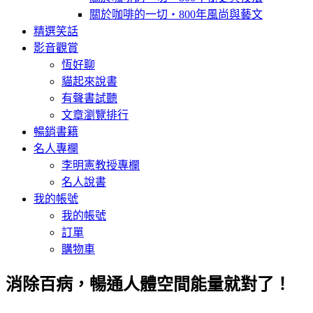
關於咖啡的一切‧800年風尚與藝文
精選笑話
影音觀賞
恆好聊
貓起來說書
有聲書試聽
文章瀏覽排行
暢銷書籍
名人專欄
李明憲教授專欄
名人說書
我的帳號
我的帳號
訂單
購物車
消除百病，暢通人體空間能量就對了！