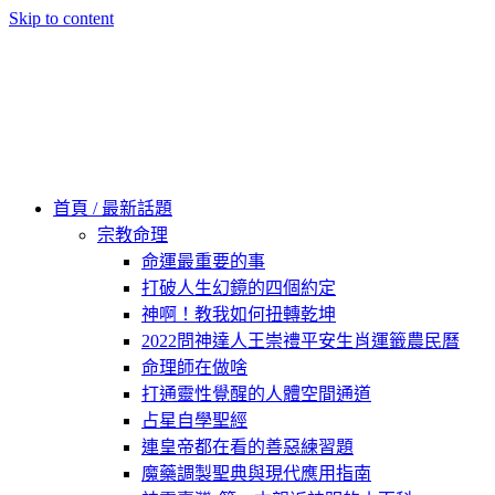
Skip to content
60秒看新世界
柿子文化
首頁 / 最新話題
宗教命理
命運最重要的事
打破人生幻鏡的四個約定
神啊！教我如何扭轉乾坤
2022問神達人王崇禮平安生肖運籤農民曆
命理師在做啥
打通靈性覺醒的人體空間通道
占星自學聖經
連皇帝都在看的善惡練習題
魔藥調製聖典與現代應用指南