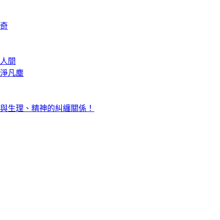
奇
人間
淨凡塵
與生理、精神的糾纏關係！