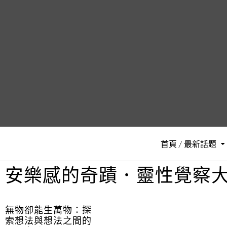
首頁 / 最新話題
安樂感的奇蹟．靈性覺察
無物卻能生萬物：探
索想法與想法之間的