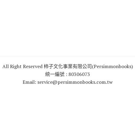
All Right Reserved 柿子文化事業有限公司(Persimmonbooks)
統一編號 : 80306073
Email: service@persimmonbooks.com.tw