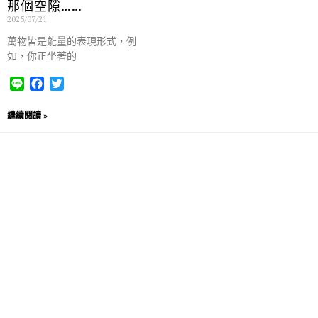
那個空隙……
2025/07/21
萬物皆是能量的表現形式，例
如，你正坐著的
L
F
T
i
a
w
n
c
i
繼續閱讀 »
e
e
t
b
t
o
e
o
r
k