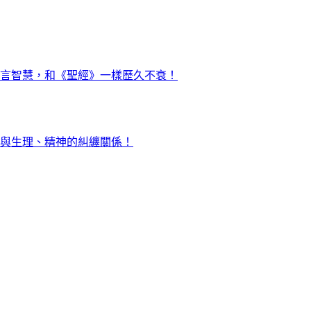
言智慧，和《聖經》一樣歷久不衰！
與生理、精神的糾纏關係！