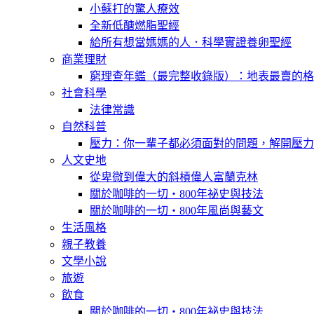
小蘇打的驚人療效
全新低醣燃脂聖經
給所有想當媽媽的人．科學實證養卵聖經
商業理財
窮理查年鑑（最完整收錄版）：地表最賣的格
社會科學
法律常識
自然科普
壓力：你一輩子都必須面對的問題，解開壓力
人文史地
從卑微到偉大的斜槓偉人富蘭克林
關於咖啡的一切‧800年祕史與技法
關於咖啡的一切‧800年風尚與藝文
生活風格
親子教養
文學小說
旅遊
飲食
關於咖啡的一切‧800年祕史與技法