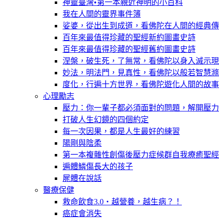
神靈臺灣•第一本親近神明的小百科
我在人間的靈界事件簿
娑婆，從出生到成道，看佛陀在人間的經典傳
百年來最值得珍藏的聖經新約圖畫史詩
百年來最值得珍藏的聖經舊約圖畫史詩
涅槃，破生死，了無常，看佛陀以身入滅示現
妙法，明法門，見真性，看佛陀以般若智慧滌
度化，行遍十方世界，看佛陀遊化人間的故事
心理勵志
壓力：你一輩子都必須面對的問題，解開壓力
打破人生幻鏡的四個約定
每一次因果，都是人生最好的練習
陽剛與陰柔
第一本複雜性創傷後壓力症候群自我療癒聖經
遍體鱗傷長大的孩子
屍體在說話
醫療保健
救命飲食3.0‧越營養，越生病？！
癌症會消失