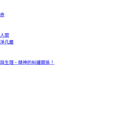
奇
人間
淨凡塵
與生理、精神的糾纏關係！