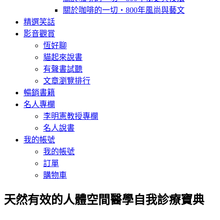
關於咖啡的一切‧800年風尚與藝文
精選笑話
影音觀賞
恆好聊
貓起來說書
有聲書試聽
文章瀏覽排行
暢銷書籍
名人專欄
李明憲教授專欄
名人說書
我的帳號
我的帳號
訂單
購物車
天然有效的人體空間醫學自我診療寶典