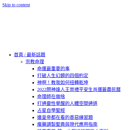
Skip to content
60秒看新世界
柿子文化
首頁 / 最新話題
宗教命理
命運最重要的事
打破人生幻鏡的四個約定
神啊！教我如何扭轉乾坤
2022問神達人王崇禮平安生肖運籤農民曆
命理師在做啥
打通靈性覺醒的人體空間通道
占星自學聖經
連皇帝都在看的善惡練習題
魔藥調製聖典與現代應用指南