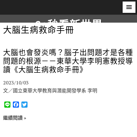
60秒看新世界
大腦生病救命手冊
柿子文化
大腦也會發炎嗎？腦子出問題才是各種
問題的根源－－東華大學李明憲教授導
讀《大腦生病救命手冊》
2023/10/03
文／國立東華大學教育與潛能開發學系 李明
L
F
T
i
a
w
n
c
i
繼續閱讀 »
e
e
t
b
t
o
e