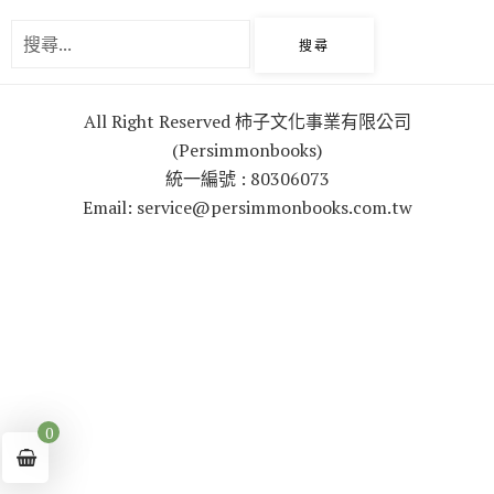
o
r
k
All Right Reserved 柿子文化事業有限公司
(Persimmonbooks)
統一編號 : 80306073
Email: service@persimmonbooks.com.tw
0