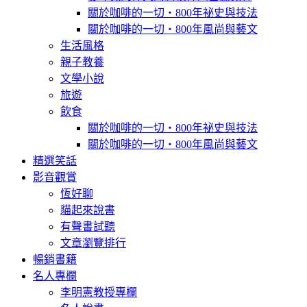
關於咖啡的一切‧800年祕史與技法
關於咖啡的一切‧800年風尚與藝文
生活風格
親子教養
文學小說
旅遊
飲食
關於咖啡的一切‧800年祕史與技法
關於咖啡的一切‧800年風尚與藝文
精選笑話
影音觀賞
恆好聊
貓起來說書
有聲書試聽
文章瀏覽排行
暢銷書籍
名人專欄
李明憲教授專欄