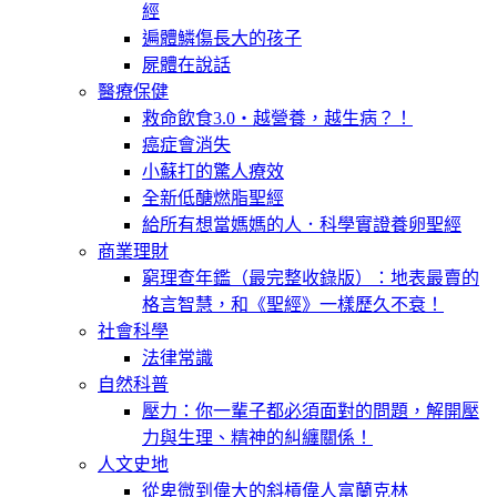
經
遍體鱗傷長大的孩子
屍體在說話
醫療保健
救命飲食3.0‧越營養，越生病？！
癌症會消失
小蘇打的驚人療效
全新低醣燃脂聖經
給所有想當媽媽的人．科學實證養卵聖經
商業理財
窮理查年鑑（最完整收錄版）：地表最賣的
格言智慧，和《聖經》一樣歷久不衰！
社會科學
法律常識
自然科普
壓力：你一輩子都必須面對的問題，解開壓
力與生理、精神的糾纏關係！
人文史地
從卑微到偉大的斜槓偉人富蘭克林