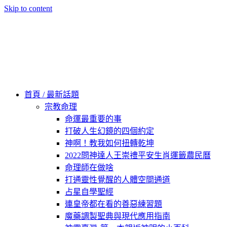
Skip to content
60秒看新世界
柿子文化
首頁 / 最新話題
宗教命理
命運最重要的事
打破人生幻鏡的四個約定
神啊！教我如何扭轉乾坤
2022問神達人王崇禮平安生肖運籤農民曆
命理師在做啥
打通靈性覺醒的人體空間通道
占星自學聖經
連皇帝都在看的善惡練習題
魔藥調製聖典與現代應用指南