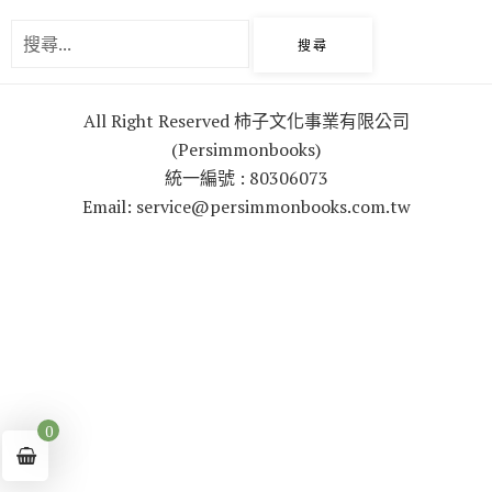
o
r
k
All Right Reserved 柿子文化事業有限公司
(Persimmonbooks)
統一編號 : 80306073
Email: service@persimmonbooks.com.tw
0