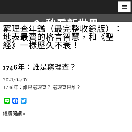
60秒看新世界
窮理查年鑑（最完整收錄版）：
地表最賣的格言智慧，和《聖
柿子文化
經》一樣歷久不衰！
1746年：誰是窮理查？
2021/04/07
1746年：誰是窮理查？ 窮理查是誰？
L
F
T
i
a
w
n
c
i
繼續閱讀 »
e
e
t
b
t
o
e