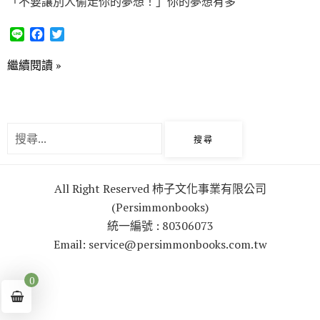
「不要讓別人偷走你的夢想！」你的夢想有多
L
F
T
i
a
w
n
c
i
繼續閱讀 »
e
e
t
b
t
o
e
o
r
k
All Right Reserved 柿子文化事業有限公司
(Persimmonbooks)
統一編號 : 80306073
Email: service@persimmonbooks.com.tw
0