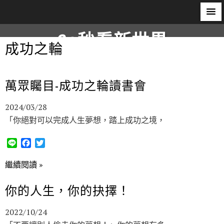
60秒看新世界
成功之輪
柿子文化
萬眾矚目-成功之輪讀書會
2024/03/28
「你絕對可以完成人生夢想，踏上成功之境，
L
F
T
i
a
w
n
c
i
繼續閱讀 »
e
e
t
b
t
你的人生，你的抉擇！
o
e
o
r
2022/10/24
k