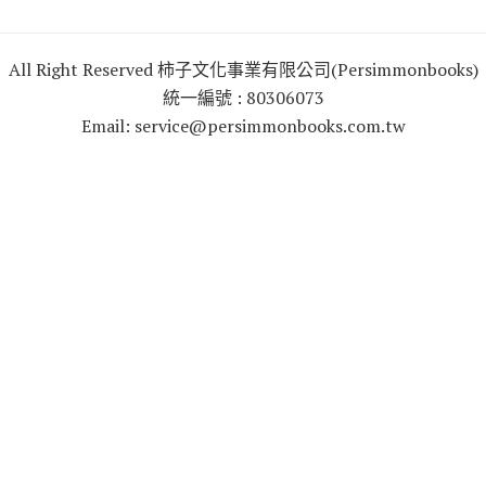
All Right Reserved 柿子文化事業有限公司(Persimmonbooks)
統一編號 : 80306073
Email: service@persimmonbooks.com.tw