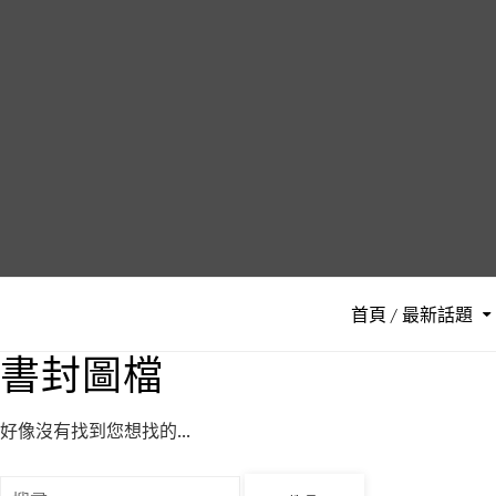
S
k
i
p
t
o
c
o
n
t
e
首頁 / 最新話題
n
t
書封圖檔
好像沒有找到您想找的...
搜