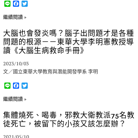
L
F
T
i
a
w
n
c
i
繼續閱讀 »
e
e
t
b
t
大腦也會發炎嗎？腦子出問題才是各種
o
e
問題的根源－－東華大學李明憲教授導
o
r
k
讀《大腦生病救命手冊》
2023/10/03
文／國立東華大學教育與潛能開發學系 李明
L
F
T
i
a
w
n
c
i
繼續閱讀 »
e
e
t
b
t
集體燒死、喝毒，邪教大衛教派75名教
o
e
徒死亡，被留下的小孩又該怎麼辦？
o
r
k
2021/05/10