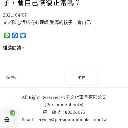
子，會自己恢復正常嗎？
o
r
k
2021/04/07
文／陳志恆諮商心理師 受傷的孩子，會自己
L
F
T
i
a
w
n
c
i
繼續閱讀 »
e
e
t
b
t
o
e
o
r
k
All Right Reserved 柿子文化事業有限公司
(Persimmonbooks)
統一編號 : 80306073
0
Email: service@persimmonbooks.com.tw