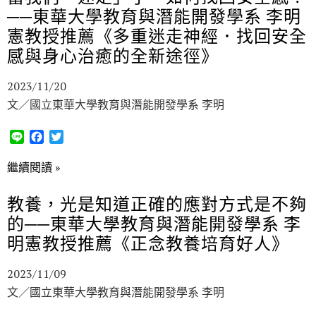
o
e
──東華大學教育與潛能開發學系 李明
o
r
k
憲教授推薦《多重迷走神經．找回安全
感與身心治癒的全新途徑》
2023/11/20
文／國立東華大學教育與潛能開發學系 李明
L
F
T
i
a
w
n
c
i
繼續閱讀 »
e
e
t
b
t
教養，光是知道正確的應對方式是不夠
o
e
的──東華大學教育與潛能開發學系 李
o
r
k
明憲教授推薦《正念教養培育好人》
2023/11/09
文／國立東華大學教育與潛能開發學系 李明