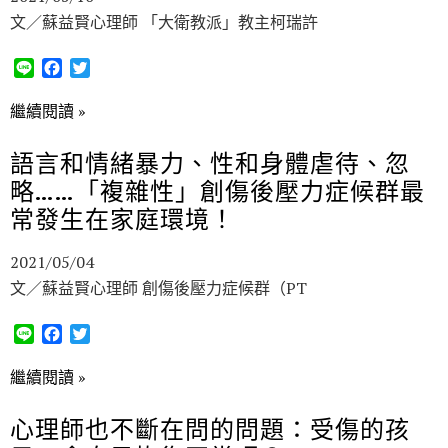
文／蘇益賢心理師 「大衛教派」教主柯瑞許
L
F
T
i
a
w
n
c
i
繼續閱讀 »
e
e
t
b
t
語言和情緒暴力、性和身體虐待、忽
o
e
略……「複雜性」創傷後壓力症候群最
o
r
k
常發生在家庭環境！
2021/05/04
文／蘇益賢心理師 創傷後壓力症候群（PT
L
F
T
i
a
w
n
c
i
繼續閱讀 »
e
e
t
b
t
心理師也不斷在問的問題：受傷的孩
o
e