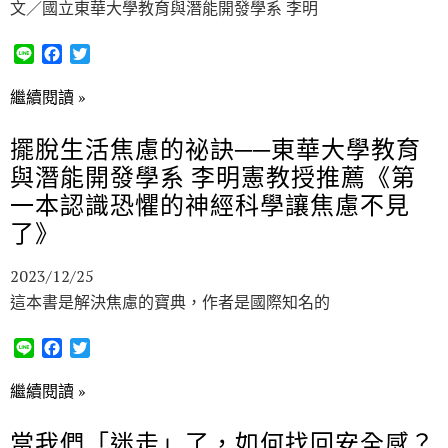
文／國立東華大學教育與潛能開發學系 李明
L
F
T
i
a
w
n
c
i
繼續閱讀 »
e
e
t
b
t
擺脫生活焦慮的祕訣──東華大學教育
o
e
與潛能開發學系 李明憲教授推薦《第
o
r
k
一本認識恐懼的神經科學讓焦慮不見
了》
2023/12/25
這本書是解決焦慮的寶典，作者是國際知名的
L
F
T
i
a
w
n
c
i
繼續閱讀 »
e
e
t
b
t
當我們「迷走」了，如何找回安全感？