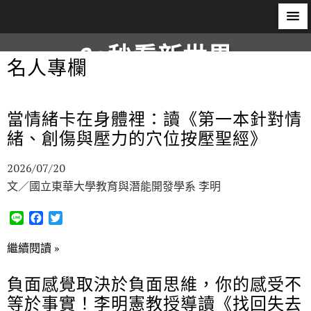
60秒看新世界
名人專欄
柿子文化
當情緒卡在身體裡：讀《第一本針對情
緒、創傷與壓力的穴位按壓聖經》
2026/07/20
文／國立東華大學教育與潛能開發學系 李明
L
F
T
i
a
w
n
c
i
繼續閱讀 »
e
e
t
b
t
負面感覺取決於負面思維，你的感受不
o
e
等於事實！李明憲教授導讀《找回失去
o
r