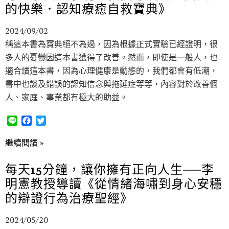
k
的快樂．認知療癒自救寶典》
2024/09/02
稱這本書為寶典絕不為過，因為根據正式實驗已經證明，很
多人的憂鬱因這本書獲得了改善。然而，即使是一般人，也
適合讀這本書，因為心理健康是動態的，我們都會有低潮，
書中也談及錯誤的認知信念與拖延症等等，內容對於改善個
人、家庭、事業都有極大的助益。
L
F
T
i
a
w
n
c
i
繼續閱讀 »
e
e
t
b
t
每天15分鐘，讓你擁有正向人生──李
o
e
明憲教授導讀《從情緒海嘯到身心安穩
o
r
k
的辯證行為治療聖經》
2024/05/20