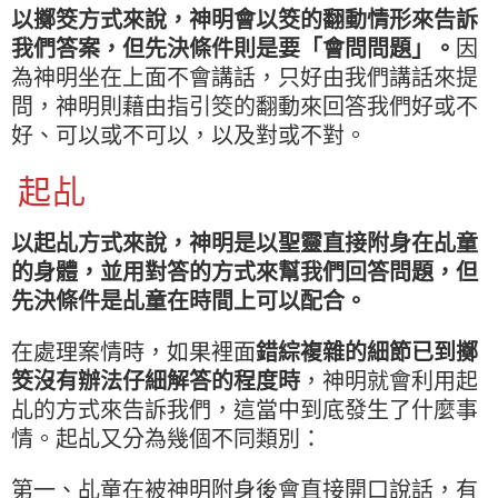
以擲筊方式來說，神明會以筊的翻動情形來告訴
我們答案，但先決條件則是要「會問問題」。
因
為神明坐在上面不會講話，只好由我們講話來提
問，神明則藉由指引筊的翻動來回答我們好或不
好、可以或不可以，以及對或不對。
起乩
以起乩方式來說，神明是以聖靈直接附身在乩童
的身體，並用對答的方式來幫我們回答問題，但
先決條件是乩童在時間上可以配合。
在處理案情時，如果裡面
錯綜複雜的細節已到擲
筊沒有辦法仔細解答的程度時
，神明就會利用起
乩的方式來告訴我們，這當中到底發生了什麼事
情。起乩又分為幾個不同類別：
第一、乩童在被神明附身後會直接開口說話，有