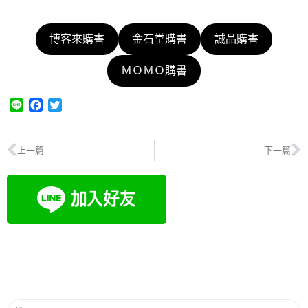
博客來購書
金石堂購書
誠品購書
ＭＯＭＯ購書
L
F
T
i
a
w
n
c
i
e
e
t
上一篇
下一篇
b
t
o
e
o
r
k