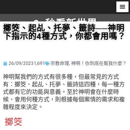
60秒看新世界
擲筊、起乩、托夢、籤詩──神明
下指示的4種方式，你都會用嗎？
柿子文化
26/09/2023
1,691
宗教命理
,
神啊！你到底在幫我什麼？
神明幫我們的方式有很多種，但最常見的方式
有：擲筊、起乩、托夢、籤詩這四種，每一種方
式都有它的功能與意義。至於神明會在什麼時
候、會用何種方式，則根據每個案情的需求和複
雜程度來決定。
擲筊