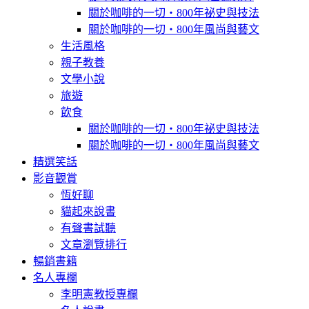
關於咖啡的一切‧800年祕史與技法
關於咖啡的一切‧800年風尚與藝文
生活風格
親子教養
文學小說
旅遊
飲食
關於咖啡的一切‧800年祕史與技法
關於咖啡的一切‧800年風尚與藝文
精選笑話
影音觀賞
恆好聊
貓起來說書
有聲書試聽
文章瀏覽排行
暢銷書籍
名人專欄
李明憲教授專欄