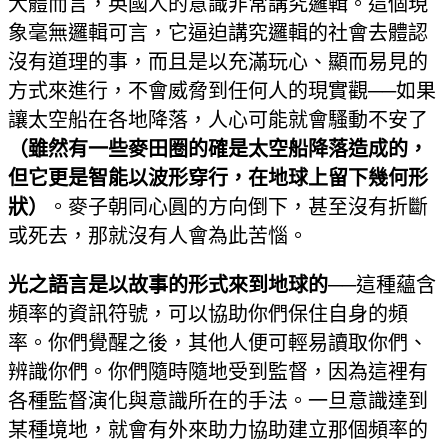
大體而言，英國人的意識非常講究邏輯。這個現
象毫無邏輯可言，它逼迫講究邏輯的社會去體認
沒有道理的事，而且是以充滿玩心、顯而易見的
方式來進行，不會威脅到任何人的現實觀──如果
讓太空船在各地降落，人心可能就會騷動不安了
（雖然有一些麥田圈的確是太空船降落造成的，
但它更是智能以波形穿行，在地球上留下幾何形
狀）
。麥子朝同心圓的方向倒下，甚至沒有折斷
或死去，那就沒有人會為此苦惱。
光之語言是以故事的形式來到地球的
──這種蘊含
頻率的資訊符號，可以協助你們保住自身的頻
率。你們覺醒之後，其他人便可輕易讀取你們、
辨識你們。你們隨時隨地受到監督，因為這裡有
各種監督演化與意識所在的手法。一旦意識達到
某種境地，就會有外來助力協助建立那個頻率的