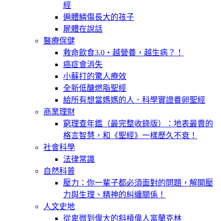
經
遍體鱗傷長大的孩子
屍體在說話
醫療保健
救命飲食3.0‧越營養，越生病？！
癌症會消失
小蘇打的驚人療效
全新低醣燃脂聖經
給所有想當媽媽的人．科學實證養卵聖經
商業理財
窮理查年鑑（最完整收錄版）：地表最賣的
格言智慧，和《聖經》一樣歷久不衰！
社會科學
法律常識
自然科普
壓力：你一輩子都必須面對的問題，解開壓
力與生理、精神的糾纏關係！
人文史地
從卑微到偉大的斜槓偉人富蘭克林