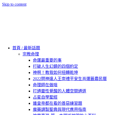
Skip to content
60秒看新世界
柿子文化
首頁 / 最新話題
宗教命理
命運最重要的事
打破人生幻鏡的四個約定
神啊！教我如何扭轉乾坤
2022問神達人王崇禮平安生肖運籤農民曆
命理師在做啥
打通靈性覺醒的人體空間通道
占星自學聖經
連皇帝都在看的善惡練習題
魔藥調製聖典與現代應用指南