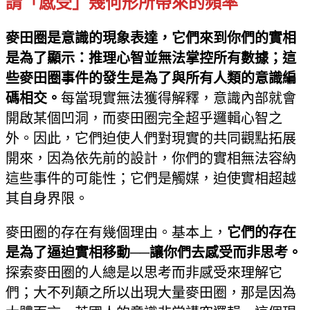
請「感受」幾何形所帶來的頻率
麥田圈是意識的現象表達，它們來到你們的實相
是為了顯示：推理心智並無法掌控所有數據；這
些麥田圈事件的發生是為了與所有人類的意識編
碼相交。
每當現實無法獲得解釋，意識內部就會
開啟某個凹洞，而麥田圈完全超乎邏輯心智之
外。因此，它們迫使人們對現實的共同觀點拓展
開來，因為依先前的設計，你們的實相無法容納
這些事件的可能性；它們是觸媒，迫使實相超越
其自身界限。
麥田圈的存在有幾個理由。基本上，
它們的存在
是為了逼迫實相移動──讓你們去感受而非思考。
探索麥田圈的人總是以思考而非感受來理解它
們；大不列顛之所以出現大量麥田圈，那是因為