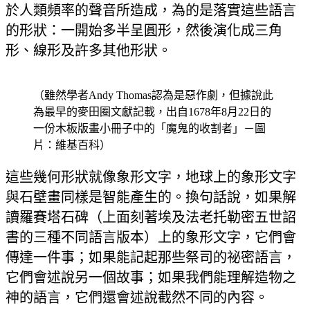
於人類頻率的聲音所造成，為的是落實這些語言
的形狀：一開始多半呈圓形，然後演化成三角
形、線形及許多其他形狀。
（雖然學者Andy Thomas認為是惡作劇，但據說此
為最早的麥田圈文獻記載，出自1678年8月22日的
一份木板版畫小冊子中的「魔鬼的收割者」－圖
片：維基百科）
這些幾何形狀就像象形文字，地球上的象形文字
與石壁畫同樣是智能產生的。換句話說，如果解
讀羅賽塔石碑（上面刻著埃及法老托勒密五世詔
書的三種不同語言版本）上的象形文字，它們會
傳達一件事；如果能記起那些祭司的祕密語言，
它們會述說另一個故事；如果我們能理解造物之
神的語言，它們還會述說截然不同的內容。