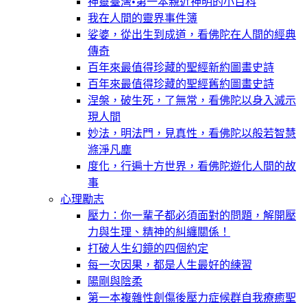
神靈臺灣•第一本親近神明的小百科
我在人間的靈界事件簿
娑婆，從出生到成道，看佛陀在人間的經典
傳奇
百年來最值得珍藏的聖經新約圖畫史詩
百年來最值得珍藏的聖經舊約圖畫史詩
涅槃，破生死，了無常，看佛陀以身入滅示
現人間
妙法，明法門，見真性，看佛陀以般若智慧
滌淨凡塵
度化，行遍十方世界，看佛陀遊化人間的故
事
心理勵志
壓力：你一輩子都必須面對的問題，解開壓
力與生理、精神的糾纏關係！
打破人生幻鏡的四個約定
每一次因果，都是人生最好的練習
陽剛與陰柔
第一本複雜性創傷後壓力症候群自我療癒聖