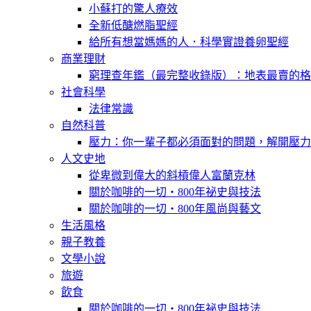
小蘇打的驚人療效
全新低醣燃脂聖經
給所有想當媽媽的人．科學實證養卵聖經
商業理財
窮理查年鑑（最完整收錄版）：地表最賣的格
社會科學
法律常識
自然科普
壓力：你一輩子都必須面對的問題，解開壓力
人文史地
從卑微到偉大的斜槓偉人富蘭克林
關於咖啡的一切‧800年祕史與技法
關於咖啡的一切‧800年風尚與藝文
生活風格
親子教養
文學小說
旅遊
飲食
關於咖啡的一切‧800年祕史與技法