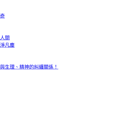
奇
人間
淨凡塵
與生理、精神的糾纏關係！