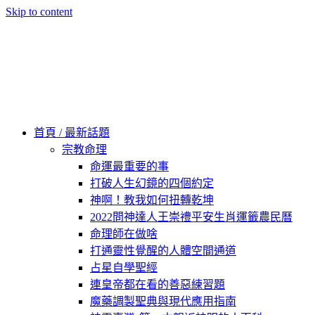
Skip to content
60秒看新世界
柿子文化
首頁 / 最新話題
宗教命理
命運最重要的事
打破人生幻鏡的四個約定
神啊！教我如何扭轉乾坤
2022問神達人王崇禮平安生肖運籤農民曆
命理師在做啥
打通靈性覺醒的人體空間通道
占星自學聖經
連皇帝都在看的善惡練習題
魔藥調製聖典與現代應用指南