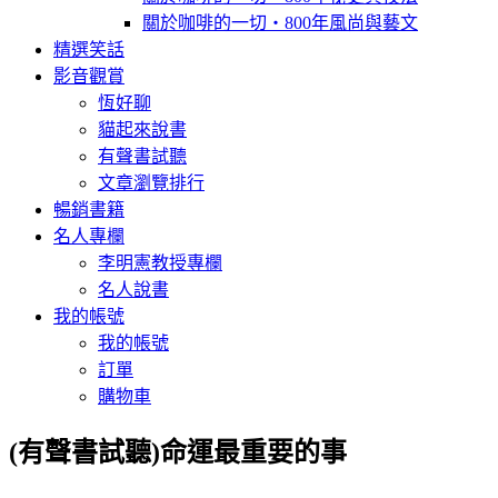
關於咖啡的一切‧800年風尚與藝文
精選笑話
影音觀賞
恆好聊
貓起來說書
有聲書試聽
文章瀏覽排行
暢銷書籍
名人專欄
李明憲教授專欄
名人說書
我的帳號
我的帳號
訂單
購物車
(有聲書試聽)命運最重要的事