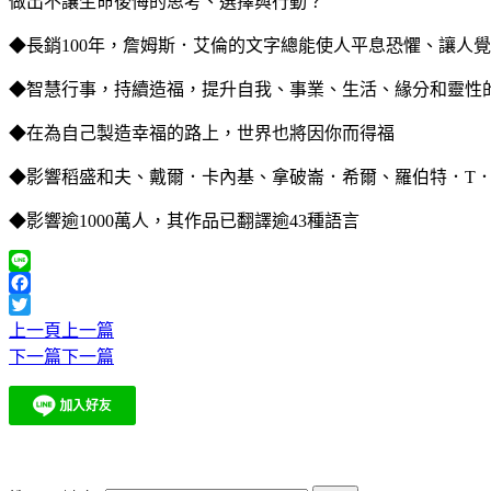
做出不讓生命後悔的思考、選擇與行動？
◆長銷100年，詹姆斯．艾倫的文字總能使人平息恐懼、讓人
◆智慧行事，持續造福，提升自我、事業、生活、緣分和靈性
◆在為自己製造幸福的路上，世界也將因你而得福
◆影響稻盛和夫、戴爾．卡內基、拿破崙．希爾、羅伯特．T
◆影響逾1000萬人，其作品已翻譯逾43種語言
Line
Facebook
Twitter
上一頁
上一篇
下一篇
下一篇