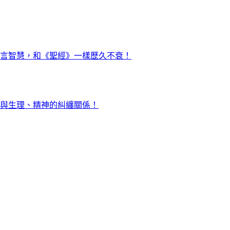
言智慧，和《聖經》一樣歷久不衰！
與生理、精神的糾纏關係！