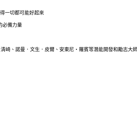
覺得一切都可能好起來
的必備力量
．清崎、諾曼．文生．皮爾、安東尼‧羅賓等潛能開發和勵志大