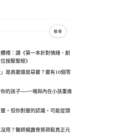
身體裡：讀《第一本針對情緒、創
穴位按壓聖經》
」是高靈還是惡靈？靈有10個等
？
你的孩子──一場與內在小孩重逢
有靈，但你對靈的認識，可能從頭
也沒用？醫師揭露骨質疏鬆真正元