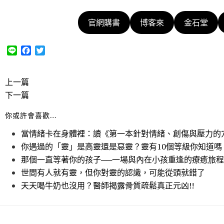
官網購書
博客來
金石堂
L
F
T
i
a
w
n
c
i
e
e
t
上一篇
b
t
下一篇
o
e
o
r
你或許會喜歡…
k
當情緒卡在身體裡：讀《第一本針對情緒、創傷與壓力的
你遇過的「靈」是高靈還是惡靈？靈有10個等級你知道嗎
那個一直等著你的孩子──一場與內在小孩重逢的療癒旅程
世間有人就有靈，但你對靈的認識，可能從頭就錯了
天天喝牛奶也沒用？醫師揭露骨質疏鬆真正元凶!!