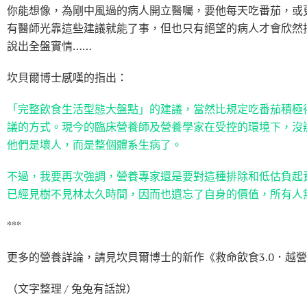
你能想像，為剛中風過的病人開立醫囑，要他每天吃番茄，或
有醫師光靠這些建議就能了事，但也只有絕望的病人才會欣然
說出全盤實情……
坎貝爾博士感嘆的指出：
「完整飲食生活型態大盤點」的建議，當然比規定吃番茄積極
議的方式。現今的臨床營養師及營養學家在受控的環境下，沒
他們是壞人，而是整個體系生病了。
不過，我要再次強調，營養專家還是要對這種排除和低估負起
已經見樹不見林太久時間，因而也遺忘了自身的價值，所有人
***
更多的營養詳論，請見坎貝爾博士的新作《救命飲食3.0．越
（文字整理 / 兔兔有話說）