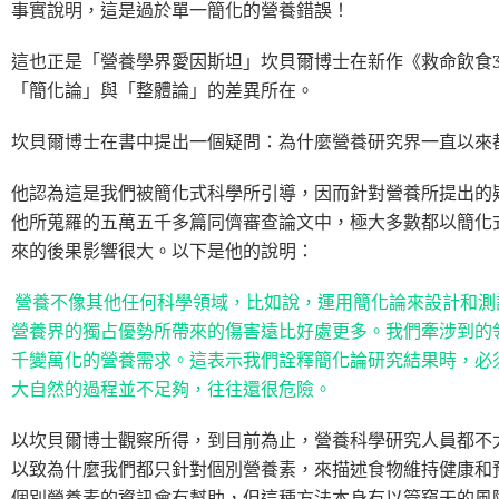
事實說明，這是過於單一簡化的營養錯誤！
這也正是「營養學界愛因斯坦」坎貝爾博士在新作《救命飲食3
「簡化論」與「整體論」的差異所在。
坎貝爾博士在書中提出一個疑問：為什麼營養研究界一直以來
他認為這是我們被簡化式科學所引導，因而針對營養所提出的
他所蒐羅的五萬五千多篇同儕審查論文中，極大多數都以簡化
來的後果影響很大。以下是他的說明：
營養不像其他任何科學領域，比如說，運用簡化論來設計和測
營養界的獨占優勢所帶來的傷害遠比好處更多。我們牽涉到的
千變萬化的營養需求。這表示我們詮釋簡化論研究結果時，必
大自然的過程並不足夠，往往還很危險。
以坎貝爾博士觀察所得，到目前為止，營養科學研究人員都不
以致為什麼我們都只針對個別營養素，來描述食物維持健康和
個別營養素的資訊會有幫助，但這種方法本身有以管窺天的風