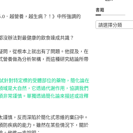
書籍
.0．越營養，越生病？！》中所強調的
請選擇分類
都沒辦法對最健康的飲食達成共識？
疑問，從根本上就出有了問題。他提及，在
式營養做為分析架構，而這種研究結論所帶
試針對特定標的受體部位的藥物，簡化論在
領域是大自然，它透過代謝作用，協調我們
須非常謹慎。單獨透過簡化論來描述或詮釋
太謹慎，反而深陷於簡化式思維的窠臼中。
預防疾病的能力。雖然在某些情況下，關於
險。他進一步說明：