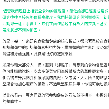
儘管我們理智上接受全食物的複雜度，簡化論卻已經變成常態
研究往往直接忽略這種複雜度。我們持續研究個別營養素，彷
活動都一樣，事實上，它們在兩種情境中有極大的差異。甚至
帶來意想不到的傷害。
於是，幾十年來研究食物和健康的核心模式，都只著重於在食
知胡蘿蔔中的β-胡蘿蔔素對視力好，柑橘類的維生素C可以預
骨骼和牙齒強健，肝臟是很好的鐵質來源……
如果你和大部分人一樣，聽到「鉀離子」時想到的食物會是香
你可能還聽說過，吃太多菠菜會因為菠菜所含的草酸鹽太多，
化合物會升高肥胖和糖尿病的風險，又或者，大豆所含的雌激
堅果會增加心臟病的風險；不過就堅果這件事，你很可能也聽
以此來看來，專家們對於營養和健康的看法並不相容，多數只
的整體性。