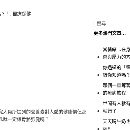
病？！
,
醫療保健
更多熱門文章…
當情緒卡在
傷與壓力的
你遇過的「靈
級你知道嗎
那個一直等著
的療癒旅程
世間有人就
就錯了
究人員所提列的營養素對人體的健康價值都
乳就一定讓骨骼強健嗎？
天天喝牛奶
凶!!