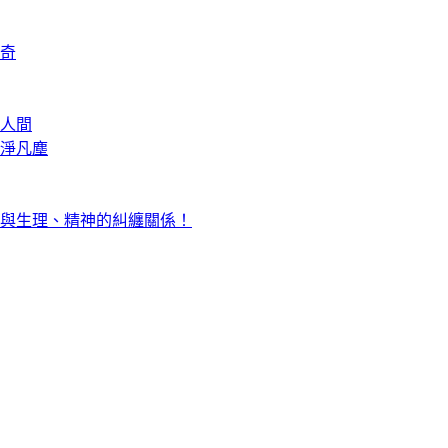
奇
人間
淨凡塵
與生理、精神的糾纏關係！