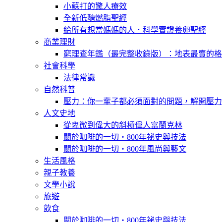
小蘇打的驚人療效
全新低醣燃脂聖經
給所有想當媽媽的人．科學實證養卵聖經
商業理財
窮理查年鑑（最完整收錄版）：地表最賣的格
社會科學
法律常識
自然科普
壓力：你一輩子都必須面對的問題，解開壓力
人文史地
從卑微到偉大的斜槓偉人富蘭克林
關於咖啡的一切‧800年祕史與技法
關於咖啡的一切‧800年風尚與藝文
生活風格
親子教養
文學小說
旅遊
飲食
關於咖啡的一切‧800年祕史與技法