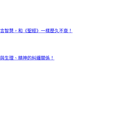
言智慧，和《聖經》一樣歷久不衰！
與生理、精神的糾纏關係！