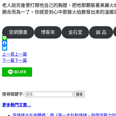
老人說完後便打開他自己的胸膛，把他那顆裝著美麗火
類合而為一了。你感受到心中那簇火焰散發出來的溫暖
官網購書
博客來
金石堂
誠 品
Line
Facebook
Twitter
上一頁
上一篇
下一篇
下一篇
搜尋關鍵字:
更多熱門文章…
當情緒卡在身體裡：讀《第一本針對情緒、創傷與壓力的