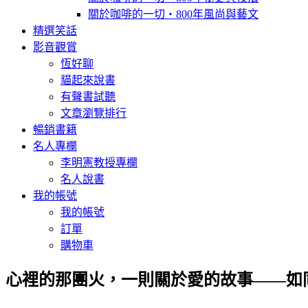
關於咖啡的一切‧800年風尚與藝文
精選笑話
影音觀賞
恆好聊
貓起來說書
有聲書試聽
文章瀏覽排行
暢銷書籍
名人專欄
李明憲教授專欄
名人說書
我的帳號
我的帳號
訂單
購物車
心裡的那團火，一則關於愛的故事——如