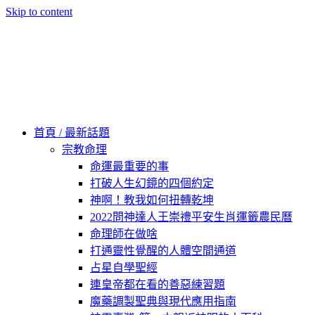
Skip to content
60秒看新世界
柿子文化
首頁 / 最新話題
宗教命理
命運最重要的事
打破人生幻鏡的四個約定
神啊！教我如何扭轉乾坤
2022問神達人王崇禮平安生肖運籤農民曆
命理師在做啥
打通靈性覺醒的人體空間通道
占星自學聖經
連皇帝都在看的善惡練習題
魔藥調製聖典與現代應用指南