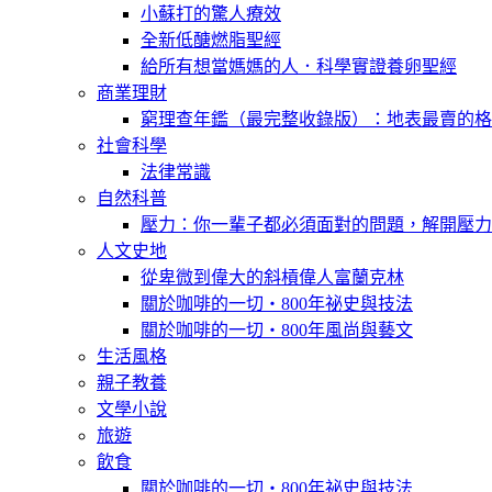
小蘇打的驚人療效
全新低醣燃脂聖經
給所有想當媽媽的人．科學實證養卵聖經
商業理財
窮理查年鑑（最完整收錄版）：地表最賣的格
社會科學
法律常識
自然科普
壓力：你一輩子都必須面對的問題，解開壓力
人文史地
從卑微到偉大的斜槓偉人富蘭克林
關於咖啡的一切‧800年祕史與技法
關於咖啡的一切‧800年風尚與藝文
生活風格
親子教養
文學小說
旅遊
飲食
關於咖啡的一切‧800年祕史與技法