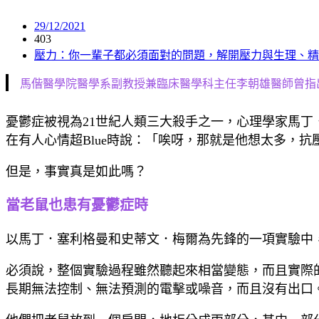
29/12/2021
403
壓力：你一輩子都必須面對的問題，解開壓力與生理、精
馬偕醫學院醫學系副教授兼臨床醫學科主任李朝雄醫師曾指
憂鬱症被視為21世紀人類三大殺手之一，心理學家馬
在有人心情超Blue時說：「唉呀，那就是他想太多，抗
但是，事實真是如此嗎？
當老鼠也患有憂鬱症時
以馬丁．塞利格曼和史蒂文．梅爾為先鋒的一項實驗中
必須說，整個實驗過程雖然聽起來相當變態，而且實際
長期無法控制、無法預測的電擊或噪音，而且沒有出口