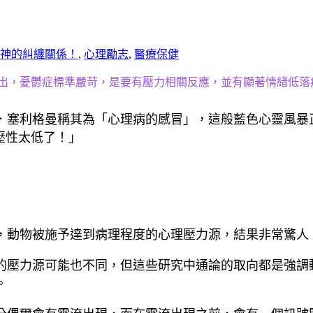
神的糾纏關係！
,
心理勵志
,
醫療保健
出，憂鬱症標準嚴苛，是要有壓力相關反應，並有顯著情緒低落
丁．塞利格曼稱其為「心理病的感冒」，這般藍色心靈風暴
壓性太低了！」
，動物被施予達到病理程度的心理壓力源，結果非常驚人
的壓力源可能也不同，但這些研究中通論的取向都是強調
。