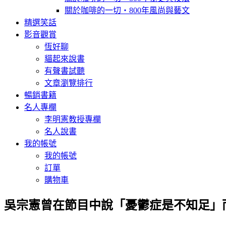
關於咖啡的一切‧800年風尚與藝文
精選笑話
影音觀賞
恆好聊
貓起來說書
有聲書試聽
文章瀏覽排行
暢銷書籍
名人專欄
李明憲教授專欄
名人說書
我的帳號
我的帳號
訂單
購物車
吳宗憲曾在節目中說「憂鬱症是不知足」