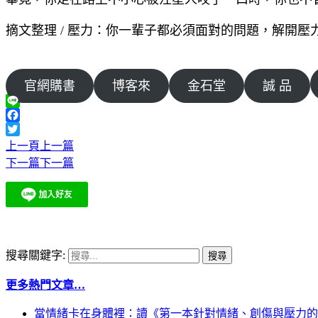
摘文整理 / 壓力：你一輩子都必須面對的問題，解開
官網購書
博客來
金石堂
誠 品
Line
Facebook
Twitter
上一頁
上一篇
下一篇
下一篇
搜尋關鍵字:
更多熱門文章…
當情緒卡在身體裡：讀《第一本針對情緒、創傷與壓力的