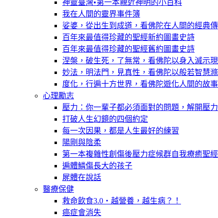
神靈臺灣•第一本親近神明的小百科
我在人間的靈界事件簿
娑婆，從出生到成道，看佛陀在人間的經典傳
百年來最值得珍藏的聖經新約圖畫史詩
百年來最值得珍藏的聖經舊約圖畫史詩
涅槃，破生死，了無常，看佛陀以身入滅示現
妙法，明法門，見真性，看佛陀以般若智慧滌
度化，行遍十方世界，看佛陀遊化人間的故事
心理勵志
壓力：你一輩子都必須面對的問題，解開壓力
打破人生幻鏡的四個約定
每一次因果，都是人生最好的練習
陽剛與陰柔
第一本複雜性創傷後壓力症候群自我療癒聖經
遍體鱗傷長大的孩子
屍體在說話
醫療保健
救命飲食3.0‧越營養，越生病？！
癌症會消失