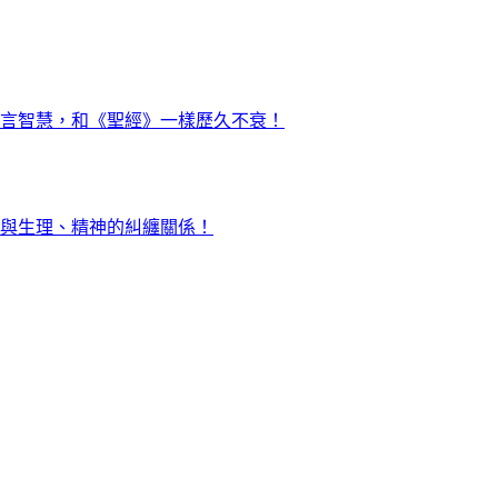
言智慧，和《聖經》一樣歷久不衰！
與生理、精神的糾纏關係！