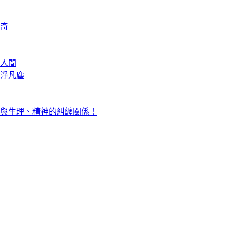
奇
人間
淨凡塵
與生理、精神的糾纏關係！