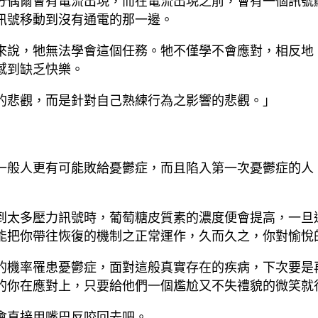
分偶爾會有電流出現，而在電流出現之前，會有一個訊號
訊號移動到沒有通電的那一邊。
來說，牠無法學會這個任務。牠不僅學不會應對，相反地
感到缺乏快樂。
的悲觀，而是針對自己熟練行為之影響的悲觀。」
一般人更有可能敗給憂鬱症，而且陷入第一次憂鬱症的人
到太多壓力訊號時，葡萄糖皮質素的濃度便會提高，一旦
能把你帶往恢復的機制之正常運作，久而久之，你對愉悅
的機率罹患憂鬱症，面對這般真實存在的疾病，下次要是
的你在應對上，只要給他們一個尷尬又不失禮貌的微笑就
會直接用嘴巴反咬回去吧。