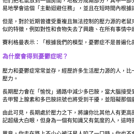
他們把老鼠放到一個房間，地板分成兩部分，其中一部
易地學會這個「主動迴避任務」，並且在短時間內根據
但是，對於近期曾遭受重複且無法控制的壓力源的老鼠
似的特徵，例如對性和食物失去了興趣、在所有事情中
賽利格曼表示：「根據我們的模型，憂鬱症不是普遍化
為什麼會得到憂鬱症呢？
壓力和憂鬱症常常並存，經歷許多生活壓力源的人，比
壓力。
長期壓力會在「愉悅」通路中減少多巴胺，當大腦接受
去甲腎上腺素和多巴胺訊號也將受到干擾，並阻礙那個
由此可見，長期處於壓力之下，將讓你比其他人有更高
記超級大白眼，但身為一個有知識又有氣度的人，這時
畢竟，你走在路上不小心被汪星人咬了一口時，你也不