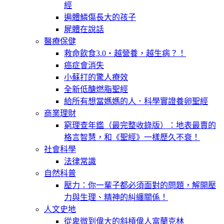
經
遍體鱗傷長大的孩子
屍體在說話
醫療保健
救命飲食3.0‧越營養，越生病？！
癌症會消失
小蘇打的驚人療效
全新低醣燃脂聖經
給所有想當媽媽的人．科學實證養卵聖經
商業理財
窮理查年鑑（最完整收錄版）：地表最賣的
格言智慧，和《聖經》一樣歷久不衰！
社會科學
法律常識
自然科普
壓力：你一輩子都必須面對的問題，解開壓
力與生理、精神的糾纏關係！
人文史地
從卑微到偉大的斜槓偉人富蘭克林