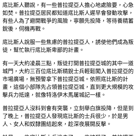
底比斯人聽說，有一些普拉提亞人擔心地處險要，心急
如焚。普拉提亞居民都知道底比斯人遲早會發動攻擊，
有些人為了避開戰爭的風險，寧願先投降，等待養精蓄
銳後，伺機再戰。
底比斯人說服一些焦慮的普拉提亞人，誘使他們成為叛
徒，幫忙執行底比斯卑鄙的計畫。
有一天大約凌晨三點，叛徒打開普拉提亞城的其中一道
城門，大約三百位底比斯精銳士兵輕鬆闖入普拉提亞的
市場廣場，無預警拿下普拉提亞城。依照底比斯的計
畫，這個小部隊先占領普拉提亞城，直到更大規模的攻
擊兵力抵達，就像特洛伊木馬屠城記一樣。
普拉提亞人沒料到會有突襲，立刻舉白旗投降，但是到
了晚上，普拉提亞人發現底比斯的士兵很少，於是男
人、女人和奴隸團結起來，趁深夜展開反擊。