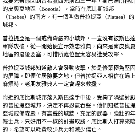
我要先帶你回到古希臘西元前四三一年，斯巴達所控制
的皮奧夏地區（Boeotia），當時在底比斯城邦
（Thebes）的南方，有一個叫做普拉提亞（Plataea）的
城邦。
普拉提亞是一個戒備森嚴的小城邦，一直沒有被斯巴達
軍隊攻破，從一開始便宣示效忠雅典，向來是南皮奧夏
地區的最後要塞，可惜所處位置太容易遭受攻擊。
普拉提亞城邦知道敵人會發動攻擊，於是修築極為堅固
的屏障。即便位居險要之地，但普拉提亞人相信在遇上
麻煩時，老朋友雅典人一定會趕來救援。
附近的底比斯城邦落入斯巴達手中後，受夠了隔壁討厭
的普拉提亞城邦，決定不再忍氣吞聲。他們知道普拉提
亞城戒備森嚴，有高聳的城牆，充足的武器，強壯的年
輕士兵，只好用不一樣的計畫取勝。底比斯人打算來暗
的，希望可以耗費較少兵力和減少傷亡。