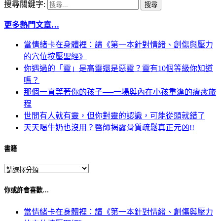
搜尋關鍵字:
更多熱門文章…
當情緒卡在身體裡：讀《第一本針對情緒、創傷與壓力
的穴位按壓聖經》
你遇過的「靈」是高靈還是惡靈？靈有10個等級你知道
嗎？
那個一直等著你的孩子──一場與內在小孩重逢的療癒旅
程
世間有人就有靈，但你對靈的認識，可能從頭就錯了
天天喝牛奶也沒用？醫師揭露骨質疏鬆真正元凶!!
書籍
你或許會喜歡…
當情緒卡在身體裡：讀《第一本針對情緒、創傷與壓力