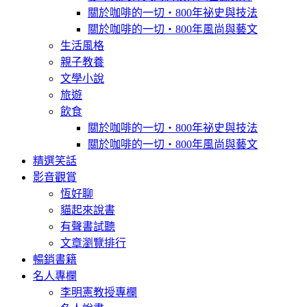
關於咖啡的一切‧800年祕史與技法
關於咖啡的一切‧800年風尚與藝文
生活風格
親子教養
文學小說
旅遊
飲食
關於咖啡的一切‧800年祕史與技法
關於咖啡的一切‧800年風尚與藝文
精選笑話
影音觀賞
恆好聊
貓起來說書
有聲書試聽
文章瀏覽排行
暢銷書籍
名人專欄
李明憲教授專欄