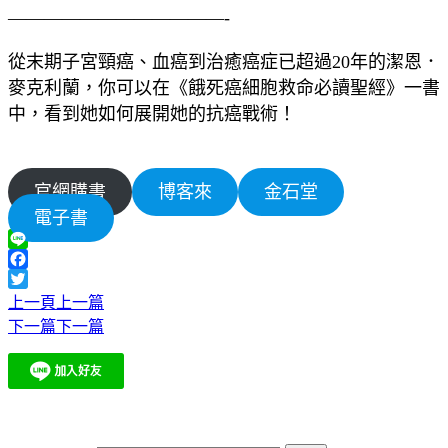
————————————-
從末期子宮頸癌、血癌到治癒癌症已超過20年的潔恩．
麥克利蘭，你可以在《餓死癌細胞救命必讀聖經》一書
中，看到她如何展開她的抗癌戰術！
官網購書
博客來
金石堂
電子書
Line
Facebook
Twitter
上一頁
上一篇
下一篇
下一篇