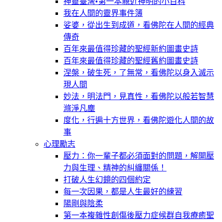
神靈臺灣•第一本親近神明的小百科
我在人間的靈界事件簿
娑婆，從出生到成道，看佛陀在人間的經典
傳奇
百年來最值得珍藏的聖經新約圖畫史詩
百年來最值得珍藏的聖經舊約圖畫史詩
涅槃，破生死，了無常，看佛陀以身入滅示
現人間
妙法，明法門，見真性，看佛陀以般若智慧
滌淨凡塵
度化，行遍十方世界，看佛陀遊化人間的故
事
心理勵志
壓力：你一輩子都必須面對的問題，解開壓
力與生理、精神的糾纏關係！
打破人生幻鏡的四個約定
每一次因果，都是人生最好的練習
陽剛與陰柔
第一本複雜性創傷後壓力症候群自我療癒聖