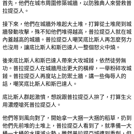
首先，他們在城市周圍修築城牆，以防雅典人來營救普
拉提亞人。
接下來，他們在城牆外堆起大土堆，打算從土堆爬到城
牆發動攻擊，殊不知他們堆得越高，普拉提亞人就在城
內蓋越高的城牆。普拉提亞人嘲笑底比斯人再怎麼努力
也沒用，讓底比斯人和斯巴達人一整個怒火中燒。
後來底比斯人和斯巴達人帶來大攻城錘，依然徒勞無
功。普拉提亞人在城牆甩出更大的橫桿，一舉粉碎攻城
錘。普拉提亞人再度站上防禦土牆，講一些侮辱人的
話，嘲笑底比斯人和斯巴達人。
底比斯人群起激憤，想說跟普拉提亞人拚了，打算生火
用濃煙嗆死普拉提亞人。
他們等到風向對了，開始拿一大捆一大捆的稻草，扔到
他們先前堆的土堆上，普拉提亞人看到了，就準備一大
桶一大桶的水撲滅火勢，雖然普拉提亞城遭到重創，但