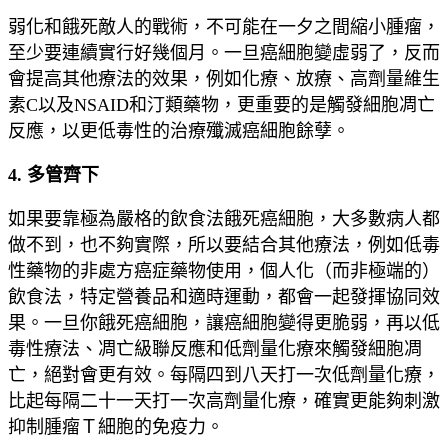
弱化和餓死敵人的戰術，不可能在一夕之間縮小腫瘤，
至少要連續實行好幾個月。一旦癌細胞變虛弱了，反而
會提高其他療法的效果，例如化療、放療、高劑量維生
素C以及NSAID和汀類藥物，更重要的是觸發細胞凋亡
反應，以更低毒性的治療殲滅癌細胞餘孽。
4. 多管齊下
如果要靠極為嚴格的飲食法餓死癌細胞，大多數病人都
做不到，也不夠實際，所以要結合其他療法，例如低毒
性藥物的非處方癌症藥物使用，個人化（而非極端的）
飲食法，特定營養品和適時運動，都會一起發揮協同效
果。一旦你餓死癌細胞，讓癌細胞變得更脆弱，再以低
毒性療法、凋亡級聯反應和低劑量化療來觸發細胞凋
亡，絕對會更有效。每隔四到八天打一次低劑量化療，
比起每隔二十一天打一次高劑量化療，確實更能夠刺激
抑制腫瘤Ｔ細胞的免疫力。