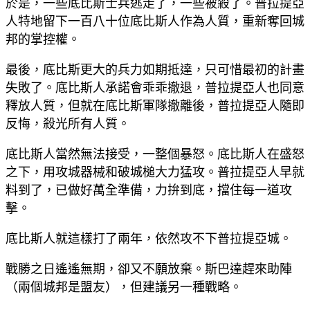
於是，一些底比斯士兵逃走了，一些被殺了。普拉提亞
人特地留下一百八十位底比斯人作為人質，重新奪回城
邦的掌控權。
最後，底比斯更大的兵力如期抵達，只可惜最初的計畫
失敗了。底比斯人承諾會乖乖撤退，普拉提亞人也同意
釋放人質，但就在底比斯軍隊撤離後，普拉提亞人隨即
反悔，殺光所有人質。
底比斯人當然無法接受，一整個暴怒。底比斯人在盛怒
之下，用攻城器械和破城槌大力猛攻。普拉提亞人早就
料到了，已做好萬全準備，力拚到底，擋住每一道攻
擊。
底比斯人就這樣打了兩年，依然攻不下普拉提亞城。
戰勝之日遙遙無期，卻又不願放棄。斯巴達趕來助陣
（兩個城邦是盟友），但建議另一種戰略。