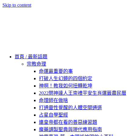
Skip to content
60秒看新世界
柿子文化
首頁 / 最新話題
宗教命理
命運最重要的事
打破人生幻鏡的四個約定
神啊！教我如何扭轉乾坤
2022問神達人王崇禮平安生肖運籤農民曆
命理師在做啥
打通靈性覺醒的人體空間通道
占星自學聖經
連皇帝都在看的善惡練習題
魔藥調製聖典與現代應用指南