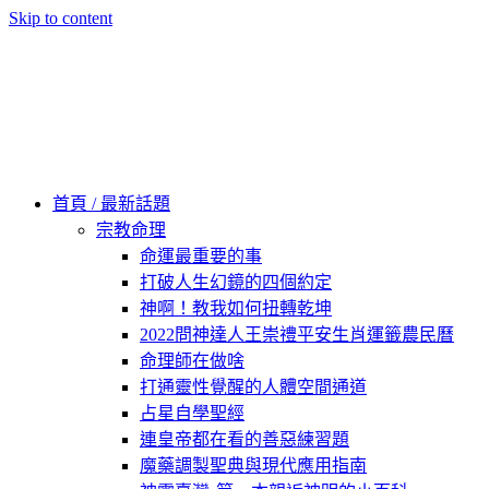
Skip to content
60秒看新世界
柿子文化
首頁 / 最新話題
宗教命理
命運最重要的事
打破人生幻鏡的四個約定
神啊！教我如何扭轉乾坤
2022問神達人王崇禮平安生肖運籤農民曆
命理師在做啥
打通靈性覺醒的人體空間通道
占星自學聖經
連皇帝都在看的善惡練習題
魔藥調製聖典與現代應用指南