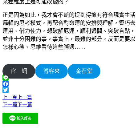
某種程度上是可能改變的？
正是因為如此，我才會不斷的提到得擁有符合現實生活
邏輯的思考模式，再配合對命運的安排與理解，靈巧去
運用、借力使力，想破解厄運，順利過關、突破盲點，
並非十分困難的事。事實上，最難的部分，反而是要以
怎樣心態、思維看待這些際遇……
官 網
博客來
金石堂
Line
Facebook
Twitter
上一頁
上一篇
下一篇
下一篇