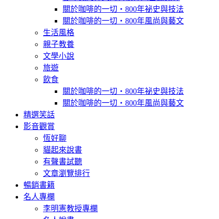
關於咖啡的一切‧800年祕史與技法
關於咖啡的一切‧800年風尚與藝文
生活風格
親子教養
文學小說
旅遊
飲食
關於咖啡的一切‧800年祕史與技法
關於咖啡的一切‧800年風尚與藝文
精選笑話
影音觀賞
恆好聊
貓起來說書
有聲書試聽
文章瀏覽排行
暢銷書籍
名人專欄
李明憲教授專欄