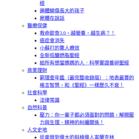
經
遍體鱗傷長大的孩子
屍體在說話
醫療保健
救命飲食3.0‧越營養，越生病？！
癌症會消失
小蘇打的驚人療效
全新低醣燃脂聖經
給所有想當媽媽的人．科學實證養卵聖經
商業理財
窮理查年鑑（最完整收錄版）：地表最賣的
格言智慧，和《聖經》一樣歷久不衰！
社會科學
法律常識
自然科普
壓力：你一輩子都必須面對的問題，解開壓
力與生理、精神的糾纏關係！
人文史地
從卑微到偉大的斜槓偉人富蘭克林