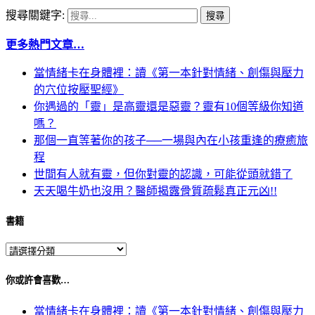
搜尋關鍵字:
更多熱門文章…
當情緒卡在身體裡：讀《第一本針對情緒、創傷與壓力
的穴位按壓聖經》
你遇過的「靈」是高靈還是惡靈？靈有10個等級你知道
嗎？
那個一直等著你的孩子──一場與內在小孩重逢的療癒旅
程
世間有人就有靈，但你對靈的認識，可能從頭就錯了
天天喝牛奶也沒用？醫師揭露骨質疏鬆真正元凶!!
書籍
你或許會喜歡…
當情緒卡在身體裡：讀《第一本針對情緒、創傷與壓力