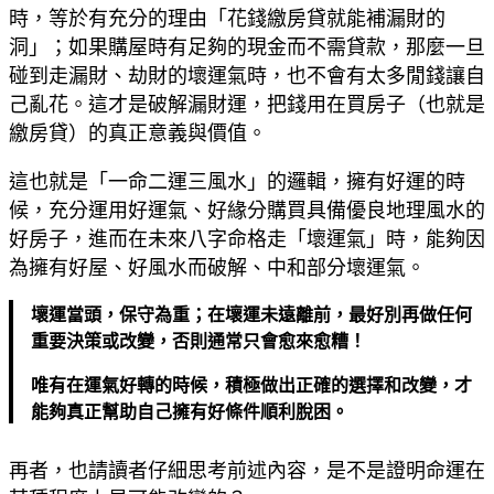
時，等於有充分的理由「花錢繳房貸就能補漏財的
洞」；如果購屋時有足夠的現金而不需貸款，那麼一旦
碰到走漏財、劫財的壞運氣時，也不會有太多閒錢讓自
己亂花。這才是破解漏財運，把錢用在買房子（也就是
繳房貸）的真正意義與價值。
這也就是「一命二運三風水」的邏輯，擁有好運的時
候，充分運用好運氣、好緣分購買具備優良地理風水的
好房子，進而在未來八字命格走「壞運氣」時，能夠因
為擁有好屋、好風水而破解、中和部分壞運氣。
壞運當頭，保守為重；在壞運未遠離前，最好別再做任何
重要決策或改變，否則通常只會愈來愈糟！
唯有在運氣好轉的時候，積極做出正確的選擇和改變，才
能夠真正幫助自己擁有好條件順利脫困。
再者，也請讀者仔細思考前述內容，是不是證明命運在