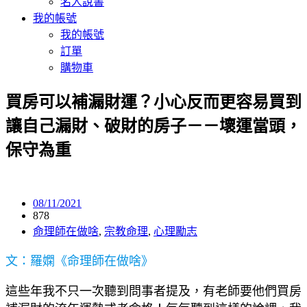
名人說書
我的帳號
我的帳號
訂單
購物車
買房可以補漏財運？小心反而更容易買到
讓自己漏財、破財的房子－－壞運當頭，
保守為重
08/11/2021
878
命理師在做啥
,
宗教命理
,
心理勵志
文：羅嫻《命理師在做啥》
這些年我不只一次聽到問事者提及，有老師要他們買房