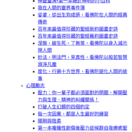
神靈臺灣•第一本親近神明的小百科
我在人間的靈界事件簿
娑婆，從出生到成道，看佛陀在人間的經典
傳奇
百年來最值得珍藏的聖經新約圖畫史詩
百年來最值得珍藏的聖經舊約圖畫史詩
涅槃，破生死，了無常，看佛陀以身入滅示
現人間
妙法，明法門，見真性，看佛陀以般若智慧
滌淨凡塵
度化，行遍十方世界，看佛陀遊化人間的故
事
心理勵志
壓力：你一輩子都必須面對的問題，解開壓
力與生理、精神的糾纏關係！
打破人生幻鏡的四個約定
每一次因果，都是人生最好的練習
陽剛與陰柔
第一本複雜性創傷後壓力症候群自我療癒聖