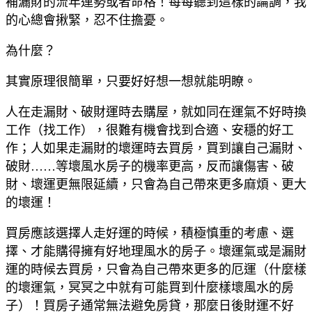
補漏財的流年運勢或者命格！每每聽到這樣的論調，我
的心總會揪緊，忍不住擔憂。
為什麼？
其實原理很簡單，只要好好想一想就能明瞭。
人在走漏財、破財運時去購屋，就如同在運氣不好時換
工作（找工作），很難有機會找到合適、安穩的好工
作；人如果走漏財的壞運時去買房，買到讓自己漏財、
破財……等壞風水房子的機率更高，反而讓傷害、破
財、壞運更無限延續，只會為自己帶來更多麻煩、更大
的壞運！
買房應該選擇人走好運的時候，積極慎重的考慮、選
擇、才能購得擁有好地理風水的房子。壞運氣或是漏財
運的時候去買房，只會為自己帶來更多的厄運（什麼樣
的壞運氣，冥冥之中就有可能買到什麼樣壞風水的房
子）！買房子通常無法避免房貸，那麼日後財運不好