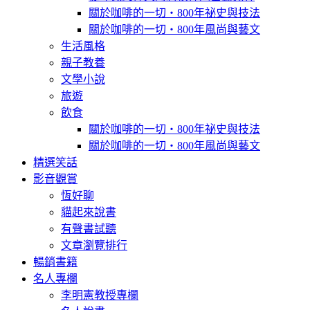
關於咖啡的一切‧800年祕史與技法
關於咖啡的一切‧800年風尚與藝文
生活風格
親子教養
文學小說
旅遊
飲食
關於咖啡的一切‧800年祕史與技法
關於咖啡的一切‧800年風尚與藝文
精選笑話
影音觀賞
恆好聊
貓起來說書
有聲書試聽
文章瀏覽排行
暢銷書籍
名人專欄
李明憲教授專欄