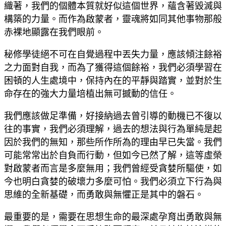
織著，我們的個體本質就好似這個世界，蘊含著毀滅與
構築的力量。而作為啟蒙者，靈魂將如同其他事物那般
赤裸地顯露在我們眼前。
秘修學徒絕不可在自覺過程中丟失力量，應該傾注餘裕
之力面對自我，而為了獲得這個餘裕，我們必須學習在
困頓的人生處境中，保持內在的平靜與踏實，並對於生
命存在的強大力量培植出無可撼動的信任。
我們應該做足準備，好接納過去曾引導的動機已不復以
往的事實，我們必須理解，過去的想法與行為單純是起
因於我們的無知，那些所作所為的理由早已失當。我們
可能常常出於自負而行動，但如今已然了解，這等虛榮
對啟蒙者而言是多麼無用；我們曾經受貪婪所驅使，如
今也明白貪婪的破壞力多麼可怕。我們必須立下行為與
思維的全新基礎，而勇敢與無懼正是其中的磐石。
最重要的是，需要在思想生命的最深處孕育出勇敢與無