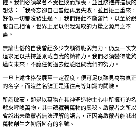
懼。我們必須學會不受挫敗而頹喪，並且該抱持這樣的
想法：「我將忘卻自己曾經再度失敗，並且捲土重來，
好似一切都沒發生過。」我們藉此不斷奮鬥，以至於說
服自己相信，世界上足以供我汲取的力量之源用之不
盡。
無論世俗的自我曾經多少次顯得脆弱無力，仍應一次次
追求足以扶持並乘載自我的精神力。我們必須變得能夠
邁向未來，不讓任何過去經驗阻礙我們的努力。
一旦上述性格發展至一定程度，便可足以聽見萬物真正
的名字，而這些名號正是通往高等知識的關鍵。
所謂啟蒙，即是以萬物在其神聖造物主心中所擁有的名
號來呼喚萬物，其中蘊藏著萬物的奧秘。啟蒙者之所以
會說出未啟蒙者無法理解的語言，正因為啟蒙者能喊出
萬物創生之初所擁有的名號。