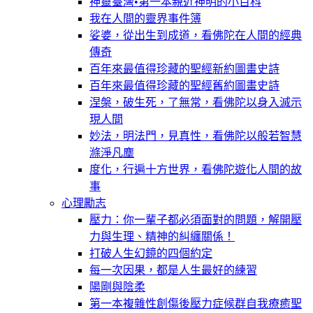
神靈臺灣•第一本親近神明的小百科
我在人間的靈界事件簿
娑婆，從出生到成道，看佛陀在人間的經典
傳奇
百年來最值得珍藏的聖經新約圖畫史詩
百年來最值得珍藏的聖經舊約圖畫史詩
涅槃，破生死，了無常，看佛陀以身入滅示
現人間
妙法，明法門，見真性，看佛陀以般若智慧
滌淨凡塵
度化，行遍十方世界，看佛陀遊化人間的故
事
心理勵志
壓力：你一輩子都必須面對的問題，解開壓
力與生理、精神的糾纏關係！
打破人生幻鏡的四個約定
每一次因果，都是人生最好的練習
陽剛與陰柔
第一本複雜性創傷後壓力症候群自我療癒聖