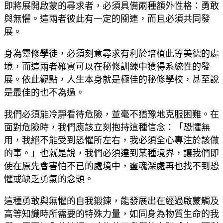
即將展開啟蒙的尋求者，必須具備兩種額外性格：勇敢
與無懼。這兩者彼此有一定的關連，而且必須共同發
展。
身為靈修學徒，必須刻意尋求有利於培植此等美德的處
境，而這兩者確實可以在秘修訓練中獲得系統性的發
展。依此觀點，人生本身就是極佳的秘修學校，甚至說
是最佳的也不為過。
我們必須能冷靜看待危險，並毫不猶豫地克服困難。在
面對危險時，我們應該立刻抱持這種信念：「恐懼無
用，我絕不能受到恐懼所左右，我必須全心專注於該做
的事。」也就是說，我們必須達到某種境界，讓我們即
使在原先會害怕不已的處境中，靈魂深處再也找不到恐
懼或缺乏勇氣的念頭。
這種勇敢與無懼的自我鍛鍊，能發展出在經過啟蒙觸及
高等知識時所需要的特殊力量，如同身為物質生命的我