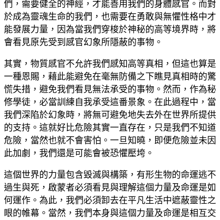
們，需要健全的神經，才能善用我們的身體感官。而對
於成為靈魂生命的我們，也需要在勇敢與無懼性格中才
能發展力量，因為當我們穿梭於神秘的高等境界時，將
會看見原先受到感官幻象所隱蔽的事物。
其實，物質感官不允許我們感知高等真相，但這也算是
一種恩賜，藉此能避免在毫無防備之下瞧見真相時的驚
慌失措，避免我們看見無法承受的事物。然而，作為秘
修學徒，必當訓練自我承受這番景象。在此過程中，當
我們深陷於幻象時，將無可避免地失去外在世界所提供
的支持。這就好比危險其實一直存在，只是我們不知道
危險，當然也就不會害怕。一旦知曉，即便危險並未因
此加劇，我們還是可能會被恐懼壓垮。
這個世界的力量包含毀滅與構築，有形生物的命運逃不
過生與死，啟蒙者必須看見與理解這個力量及命運是如
何運作。為此，我們必須卸去在平凡生活中遮蔽靈性之
眼的帷幕。當然，我們本身與這個力量及命運是相互交