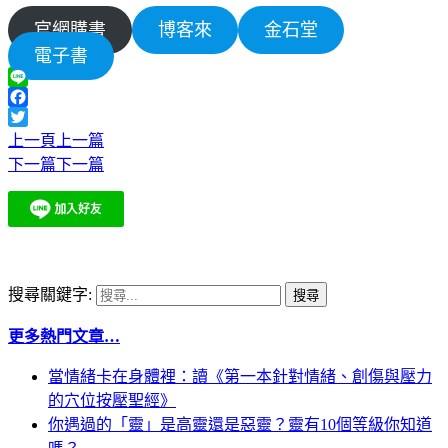
官網購書
博客來
金石堂
電子書
Line
Facebook
Twitter
上一頁
上一篇
下一篇
下一篇
搜尋關鍵字:
更多熱門文章…
當情緒卡在身體裡：讀《第一本針對情緒、創傷與壓力
的穴位按壓聖經》
你遇過的「靈」是高靈還是惡靈？靈有10個等級你知道