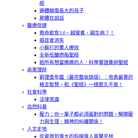
經
遍體鱗傷長大的孩子
屍體在說話
醫療保健
救命飲食3.0‧越營養，越生病？！
癌症會消失
小蘇打的驚人療效
全新低醣燃脂聖經
給所有想當媽媽的人．科學實證養卵聖經
商業理財
窮理查年鑑（最完整收錄版）：地表最賣的
格言智慧，和《聖經》一樣歷久不衰！
社會科學
法律常識
自然科普
壓力：你一輩子都必須面對的問題，解開壓
力與生理、精神的糾纏關係！
人文史地
從卑微到偉大的斜槓偉人富蘭克林