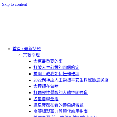
Skip to content
60秒看新世界
柿子文化
首頁 / 最新話題
宗教命理
命運最重要的事
打破人生幻鏡的四個約定
神啊！教我如何扭轉乾坤
2022問神達人王崇禮平安生肖運籤農民曆
命理師在做啥
打通靈性覺醒的人體空間通道
占星自學聖經
連皇帝都在看的善惡練習題
魔藥調製聖典與現代應用指南