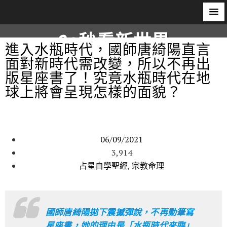
60秒看新世界
進入水瓶時代，國師唐綺陽直言
面對新時代需改變，所以不再出
柿子文化
版星座書了！究竟水瓶時代在地
球上將會呈現怎樣的面貌？
06/09/2021
3,914
占星自學聖經
,
宗教命理
國師唐綺陽拋下震撼彈說，不再動筆寫
星座書，她的理由是「水瓶時代來臨」