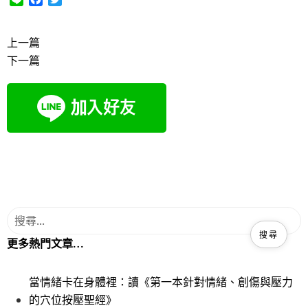
i
a
w
n
c
i
e
e
t
上一篇
b
t
下一篇
o
e
o
r
k
更多熱門文章…
當情緒卡在身體裡：讀《第一本針對情緒、創傷與壓力
的穴位按壓聖經》