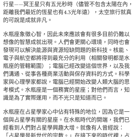
行星——冥王星只有五光秒時（儘管不包含太陽在內，
距離我們最近的恆星也有4.3光年遠），太空旅行就真
的可說是成就非凡。
水瓶座象徵心智，因此未來應該會有很多目前仍難以
想像的智慧成就出現。人們會更關心環境，同時也會
發現可以解決能源與資源短缺問題的新科技。核能、
電子與航空都將得到最充分的利用（相關發明都是水
瓶座的管轄範圍）；電腦已經改變這個世界，以及我
們溝通、從事各種商業活動與保存資料的方式。科學
家與心理學家都說，電腦已經開始改變人類大腦的思
考模式。水瓶座是一個務實的星座；對他們而言，知
識是為了實際運用，而不光只是知道而已。
水瓶座在占星學家心中佔有特殊的地位，因為它是一
個與占星學有關的星座。在水瓶時代的開端，我們已
經看到人們對占星學興趣大增。就像有人曾經說：
「占星學是新世代的宗教。」在接下來的時代裡，占