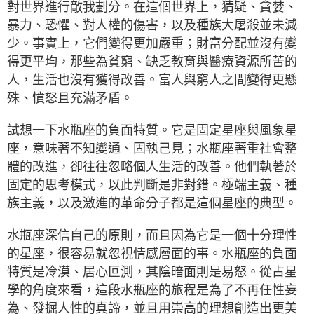
對世界進行敵我劃分。在這個世界上，猜疑、貪婪、
暴力、恐懼、對人權的傷害，以及種族大屠殺並未減
少。事實上，它們變得更加嚴重；財富分配並沒有變
得更平均，那些為貧窮、缺乏教育與醫療資源所苦的
人，生活也沒有獲得改善。富人與窮人之間變得更懸
殊、憤怒且充滿矛盾。
試想一下水瓶座的負面特質。它是固定星座與風象星
座，意味著不知變通、固執己見；水瓶座著重社會整
體的改進，卻往往忽略個人生活的改善。他們執著於
固定的思考模式，以此判斷是非對錯。極端主義、種
族主義，以及激進的革命分子都是這個星座的典型。
水瓶座深信自己的原則，而且因為它是一個十分理性
的星座，很容易就忽視情感層面的事。水瓶座的負面
特質是冷漠、居心叵測，其陰暗面則是易怒。從占星
學的角度來看，這段水瓶座的旅程是為了不再任性妄
為、發掘人性的真諦，並且用崇高的理想創造出更美