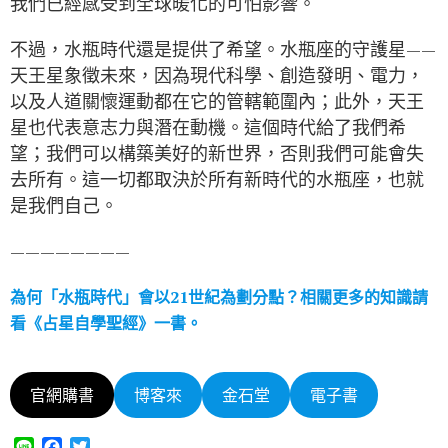
我們已經感受到全球暖化的可怕影響。
不過，水瓶時代還是提供了希望。水瓶座的守護星——
天王星象徵未來，因為現代科學、創造發明、電力，
以及人道關懷運動都在它的管轄範圍內；此外，天王
星也代表意志力與潛在動機。這個時代給了我們希
望；我們可以構築美好的新世界，否則我們可能會失
去所有。這一切都取決於所有新時代的水瓶座，也就
是我們自己。
————————
為何「水瓶時代」會以21世紀為劃分點？相關更多的知識請
看《占星自學聖經》一書。
官網購書
博客來
金石堂
電子書
L
F
T