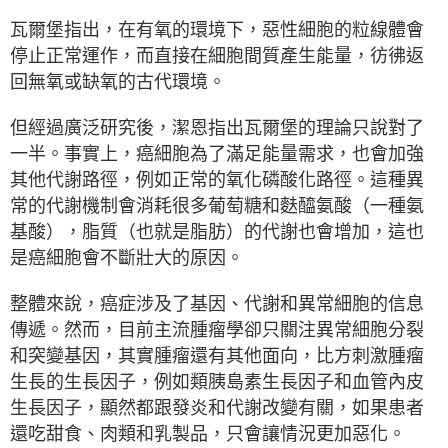
瓦爾堡指出，在有氧的環境下，惡性細胞的粒線體會
停止正常運作，而直接在細胞間質產生能量，彷彿返
回無氧或缺氧的古代環境。
但經過廣泛研究後，潔恩指出瓦爾堡的理論只說對了
一半。事實上，癌細胞為了滿足能量需求，也會加強
其他代謝路徑，例如正常的氧化磷酸化路徑。這種異
常的代謝機制會消耗很多葡萄糖和麩醯氨酸（一種氨
基酸），脂質（也就是脂肪）的代謝也會增加，這也
是癌細胞會不斷壯大的原因。
整體來說，癌症涉及了基因、代謝和異常細胞的信息
傳遞。然而，目前主流腫瘤學卻只關注異常細胞分裂
和突變基因，其實腫瘤還有其他面向，比方刺激腫瘤
生長的生長因子，例如類胰島素生長因子和血管內皮
生長因子，顯然都跟發炎和代謝改變有關，如果患者
還吃甜食、肉類和乳製品，只會讓情況更加惡化。