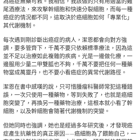
為癌症無藥可救。我相信，我該做的只有用適當的雞
尾酒療法，來攻擊幹細胞和快速分裂細胞，而每一種
癌症的情況都不同，這取決於癌細胞如何「專業化」
其代謝機制。
每次遇到剛診斷出癌症的病人，潔恩都會向對方強
調，要多管齊下，千萬不要只依賴標準療法，因為這
並不足以治療如此複雜的疾病。光是一邊做化療，一
邊服用少量二甲雙胍也不夠，千萬不要把任何一種藥
物當成萬靈丹，也不要小看癌症的異常代謝路徑。
潔恩在書中感嘆的說，只可惜腫瘤科醫師常犯這種錯
誤，一次只使用一種藥物，等到失敗了，也就是癌細
胞突變了，再換另一種藥物治療，這根本就小看了幹
細胞，以及幹細胞會隨著代謝機制的突變。
但她同時也強調，她也是經過多年研究後，才發現癌
症產生抗藥性的真正原因——癌細胞為了餵飽自己，一