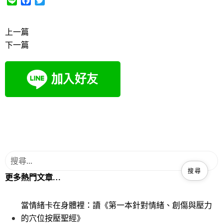
L
F
T
i
a
w
n
c
i
e
e
t
上一篇
b
t
下一篇
o
e
o
r
k
更多熱門文章…
當情緒卡在身體裡：讀《第一本針對情緒、創傷與壓力
的穴位按壓聖經》