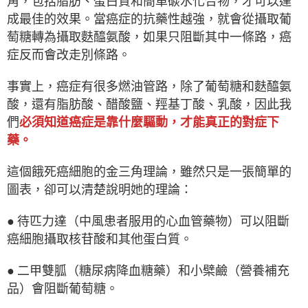
角，包括脂肪、蛋白質和簡單碳水化合物，才可以達
成最佳的效果。當癌症的抗藥性越強，就會從攝取葡
萄糖轉為攝取麩醯氨酸，如果只阻斷其中一條路，癌
症反而會改走別條路。
事實上，癌症有很多燃油管路，除了葡萄糖和麩醯氨
酸，還有脂肪酸、醋酸鹽、羥基丁酸、乳酸，因此我
們
必須知道癌症是靠什麼驅動，才能真正的對症下
藥。
這個餓死癌細胞的金三角理論，雖然只是一張簡單的
圖表，卻可以清楚說明她的理論：
● 待匹力達（中風患者服用的心血管藥物）可以阻斷
癌細胞攝取核苷酸和其他蛋白質。
● 二甲雙胍（糖尿病降血糖藥）和小檗鹼（營養補充
品）會阻斷葡萄糖。