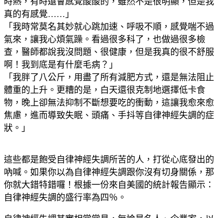
時熱，有時還會感覺酸酸的，雖然不是很明顯，但是我
真的有感覺……」
「我時常莫名其妙就心跳加速、呼吸不順，感覺喘不過
氣來，讓我心煩氣躁。看過很多科了，也做過很多檢
查，醫師都說我沒問題、很健康，但是我真的很不舒服
啊！我到底是有什麼毛病？」
「我胖了八公斤，用盡了所有減肥方式，還是無法阻止
體重的上升。更糟的是，白天還很克制地選擇低卡食
物，晚上卻無法抑制不斷想要吃的衝動，這讓我愈來愈
焦慮，進而導致失眠、頭痛、手抖等自律神經失調的症
狀。」
這些都是飽受自律神經失調所苦的人，打從心底發出的
吶喊。如果你以為自律神經失調跟你沒有切身關係，那
你就大錯特錯囉！根據一份來自美國的統計報告顯示：
自律神經失調的盛行率為四％。