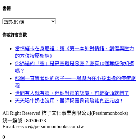
書籍
你或許會喜歡…
當情緒卡在身體裡：讀《第一本針對情緒、創傷與壓力
的穴位按壓聖經》
你遇過的「靈」是高靈還是惡靈？靈有10個等級你知道
嗎？
那個一直等著你的孩子──一場與內在小孩重逢的療癒旅
程
世間有人就有靈，但你對靈的認識，可能從頭就錯了
天天喝牛奶也沒用？醫師揭露骨質疏鬆真正元凶!!
All Right Reserved 柿子文化事業有限公司(Persimmonbooks)
統一編號 : 80306073
Email: service@persimmonbooks.com.tw
0