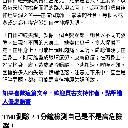
自律神經失調其實相當常見，無論是名人、企業家，以
及每天與你擦身而過的路人甲乙丙丁，都可能飽嚐自律
神經失調之苦──在這個繁忙、緊湊的社會，每個人或
多或少都有機會碰到自律神經失調。
「自律神經失調」就像一個百變女郎，她會以不同的姿
態，出現在不同的人身上。她變化萬千，令人捉摸不
定，在甲身上，可能出現肌肉痛、耳鳴、肩膀僵硬；在
乙身上，則可能變成眼睛疲勞、皮膚發癢；在丙身上，
她又搖身一變，造成頭昏腦脹、心跳加速，呼吸困難。
困擾許多人的失眠、情緒低落、注意力不集中，甚至是
肥胖問題，都有可能是自律神經失調所致。
如果喜歡這篇文章，歡迎買書支持作者，點擊進
入優惠購書
TMI測驗，1分鐘檢測自己是不是高危險
群！