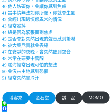
39 別人命令你，會讓你感到生氣
40 他人妨礙你，會讓你感到焦慮
41 當事情無法如你所願，你就會生氣
42 曾經出現過憤怒異常的情況
43 經常發抖
44 總是因為緊張而到焦慮
45 是否會對突然出現的聲音感到驚嚇
46 被大聲斥責就會畏縮
47 在安靜的夜晚，會突然聽到聲音
48 常常在惡夢中驚醒
49 腦海裡常出現可怕的想法
50 會沒來由地感到恐懼
51 經常突然冒冷汗
MOMO
博客來
金石堂
誠 品
Line