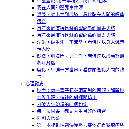
神靈臺灣•第一本親近神明的小百科
我在人間的靈界事件簿
娑婆，從出生到成道，看佛陀在人間的經典
傳奇
百年來最值得珍藏的聖經新約圖畫史詩
百年來最值得珍藏的聖經舊約圖畫史詩
涅槃，破生死，了無常，看佛陀以身入滅示
現人間
妙法，明法門，見真性，看佛陀以般若智慧
滌淨凡塵
度化，行遍十方世界，看佛陀遊化人間的故
事
心理勵志
壓力：你一輩子都必須面對的問題，解開壓
力與生理、精神的糾纏關係！
打破人生幻鏡的四個約定
每一次因果，都是人生最好的練習
陽剛與陰柔
第一本複雜性創傷後壓力症候群自我療癒聖