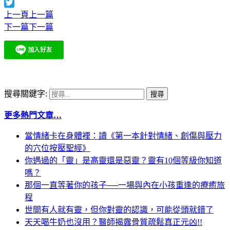
Facebook
Twitter
上一頁
上一篇
下一篇
下一篇
搜尋關鍵字:
更多熱門文章…
當情緒卡在身體裡：讀《第一本針對情緒、創傷與壓力
的穴位按壓聖經》
你遇過的「靈」是高靈還是惡靈？靈有10個等級你知道
嗎？
那個一直等著你的孩子──一場與內在小孩重逢的療癒旅
程
世間有人就有靈，但你對靈的認識，可能從頭就錯了
天天喝牛奶也沒用？醫師揭露骨質疏鬆真正元凶!!