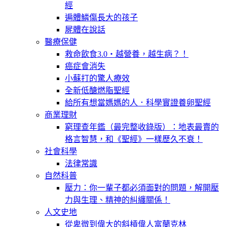
經
遍體鱗傷長大的孩子
屍體在說話
醫療保健
救命飲食3.0‧越營養，越生病？！
癌症會消失
小蘇打的驚人療效
全新低醣燃脂聖經
給所有想當媽媽的人．科學實證養卵聖經
商業理財
窮理查年鑑（最完整收錄版）：地表最賣的
格言智慧，和《聖經》一樣歷久不衰！
社會科學
法律常識
自然科普
壓力：你一輩子都必須面對的問題，解開壓
力與生理、精神的糾纏關係！
人文史地
從卑微到偉大的斜槓偉人富蘭克林