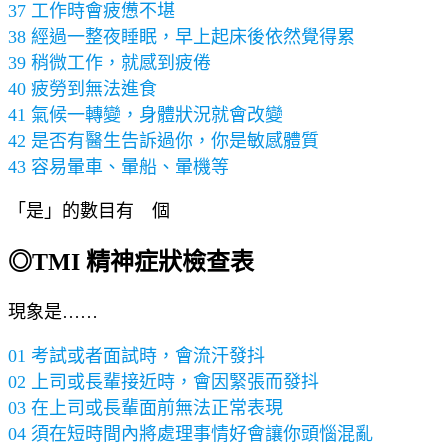
37 工作時會疲憊不堪
38 經過一整夜睡眠，早上起床後依然覺得累
39 稍微工作，就感到疲倦
40 疲勞到無法進食
41 氣候一轉變，身體狀況就會改變
42 是否有醫生告訴過你，你是敏感體質
43 容易暈車、暈船、暈機等
「是」的數目有 個
◎TMI 精神症狀檢查表
現象是……
01 考試或者面試時，會流汗發抖
02 上司或長輩接近時，會因緊張而發抖
03 在上司或長輩面前無法正常表現
04 須在短時間內將處理事情好會讓你頭惱混亂