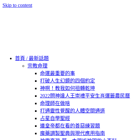
Skip to content
60秒看新世界
柿子文化
首頁 / 最新話題
宗教命理
命運最重要的事
打破人生幻鏡的四個約定
神啊！教我如何扭轉乾坤
2022問神達人王崇禮平安生肖運籤農民曆
命理師在做啥
打通靈性覺醒的人體空間通道
占星自學聖經
連皇帝都在看的善惡練習題
魔藥調製聖典與現代應用指南