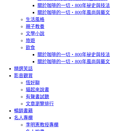
關於咖啡的一切‧800年祕史與技法
關於咖啡的一切‧800年風尚與藝文
生活風格
親子教養
文學小說
旅遊
飲食
關於咖啡的一切‧800年祕史與技法
關於咖啡的一切‧800年風尚與藝文
精選笑話
影音觀賞
恆好聊
貓起來說書
有聲書試聽
文章瀏覽排行
暢銷書籍
名人專欄
李明憲教授專欄