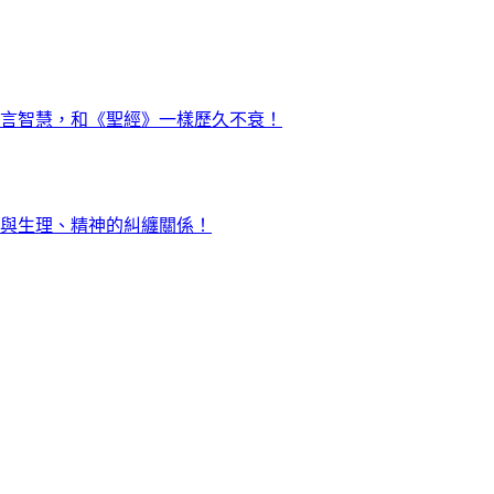
言智慧，和《聖經》一樣歷久不衰！
與生理、精神的糾纏關係！