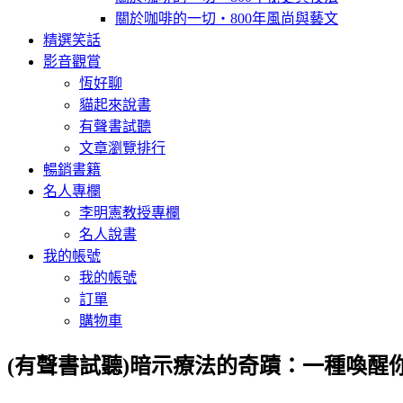
關於咖啡的一切‧800年風尚與藝文
精選笑話
影音觀賞
恆好聊
貓起來說書
有聲書試聽
文章瀏覽排行
暢銷書籍
名人專欄
李明憲教授專欄
名人說書
我的帳號
我的帳號
訂單
購物車
(有聲書試聽)暗示療法的奇蹟：一種喚醒