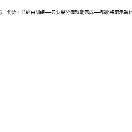
唸一句話，並經由訓練──只要幾分鐘就能完成──都能將暗示轉