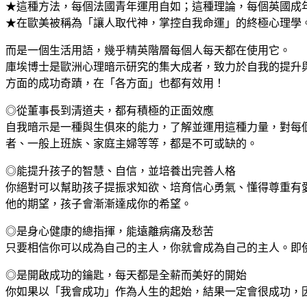
★這種方法，每個法國青年運用自如；這種理論，每個英國成
★在歐美被稱為「讓人取代神，掌控自我命運」的終極心理學
而是一個生活用語，幾乎精英階層每個人每天都在使用它。
庫埃博士是歐洲心理暗示研究的集大成者，致力於自我的提升
方面的成功奇蹟，在「各方面」也都有效用！
◎從董事長到清道夫，都有積極的正面效應
自我暗示是一種與生俱來的能力，了解並運用這種力量，對每
者、一般上班族、家庭主婦等等，都是不可或缺的。
◎能提升孩子的智慧、自信，並培養出完善人格
你絕對可以幫助孩子提振求知欲、培育信心勇氣、懂得尊重有
他的期望，孩子會漸漸達成你的希望。
◎是身心健康的總指揮，能遠離病痛及愁苦
只要相信你可以成為自己的主人，你就會成為自己的主人。即
◎是開啟成功的鑰匙，每天都是全薪而美好的開始
你如果以「我會成功」作為人生的起始，結果一定會很成功，