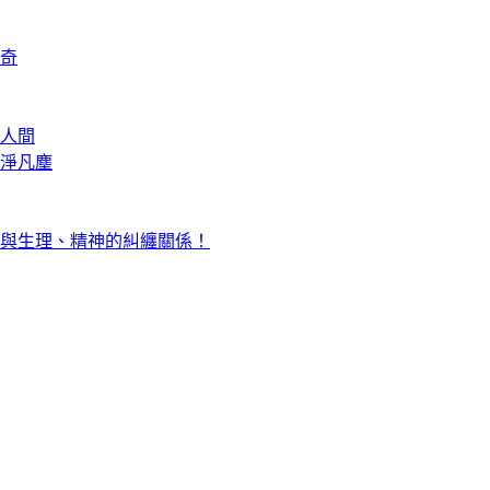
奇
人間
淨凡塵
與生理、精神的糾纏關係！