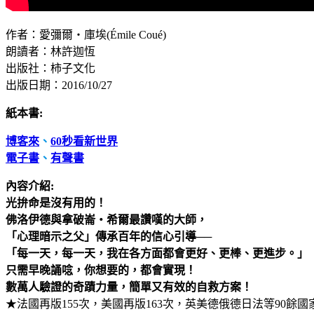
作者：愛彌爾‧庫埃(Émile Coué)
朗讀者：林許迦恆
出版社：柿子文化
出版日期：2016/10/27
紙本書:
博客來
、
60秒看新世界
電子書
、
有聲書
內容介紹:
光拚命是沒有用的！
佛洛伊德與拿破崙‧希爾最讚嘆的大師，
「心理暗示之父」傳承百年的信心引導──
「每一天，每一天，我在各方面都會更好、更棒、更進步。」
只需早晚誦唸，你想要的，都會實現！
數萬人驗證的奇蹟力量，簡單又有效的自救方案！
★法國再版155次，美國再版163次，英美德俄德日法等90餘