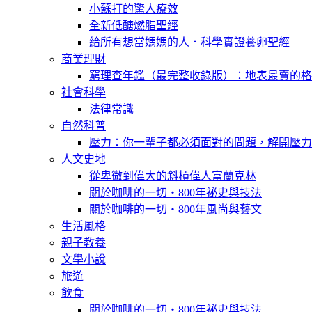
小蘇打的驚人療效
全新低醣燃脂聖經
給所有想當媽媽的人．科學實證養卵聖經
商業理財
窮理查年鑑（最完整收錄版）：地表最賣的格
社會科學
法律常識
自然科普
壓力：你一輩子都必須面對的問題，解開壓力
人文史地
從卑微到偉大的斜槓偉人富蘭克林
關於咖啡的一切‧800年祕史與技法
關於咖啡的一切‧800年風尚與藝文
生活風格
親子教養
文學小說
旅遊
飲食
關於咖啡的一切‧800年祕史與技法