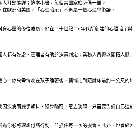
年人耳熟能詳；這本小書，每個美國家庭必備一冊。
。在歐洲和美國，「心理暗示」不再是一個心理學術語，
與身心靈的修復療癒。他在二十世紀二○年代所創建的心理暗示
個人都有好處，管理者有助於決策判定；業務人員得以開拓人脈
愛心。你只需每晚在孩子睡著後，悄悄走到距離床前約一公尺的
使因疾病而雙手顫抖、腳步蹣跚、意志消頹，只需要告訴自己這
因為你必將理想付諸行動，並抓住每一次的機會。此外，也會經