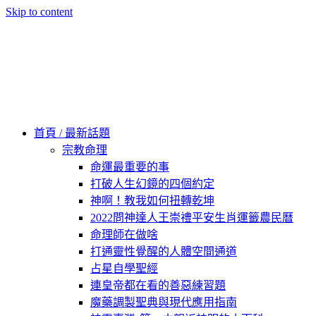
Skip to content
60秒看新世界
柿子文化
首頁 / 最新話題
宗教命理
命運最重要的事
打破人生幻鏡的四個約定
神啊！教我如何扭轉乾坤
2022問神達人王崇禮平安生肖運籤農民曆
命理師在做啥
打通靈性覺醒的人體空間通道
占星自學聖經
連皇帝都在看的善惡練習題
魔藥調製聖典與現代應用指南