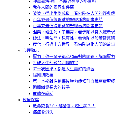
神靈臺灣•第一本親近神明的小百科
我在人間的靈界事件簿
娑婆，從出生到成道，看佛陀在人間的經典傳
百年來最值得珍藏的聖經新約圖畫史詩
百年來最值得珍藏的聖經舊約圖畫史詩
涅槃，破生死，了無常，看佛陀以身入滅示現
妙法，明法門，見真性，看佛陀以般若智慧滌
度化，行遍十方世界，看佛陀遊化人間的故事
心理勵志
壓力：你一輩子都必須面對的問題，解開壓力
打破人生幻鏡的四個約定
每一次因果，都是人生最好的練習
陽剛與陰柔
第一本複雜性創傷後壓力症候群自我療癒聖經
遍體鱗傷長大的孩子
屍體在說話
醫療保健
救命飲食3.0‧越營養，越生病？！
癌症會消失