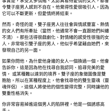
事實是，承受太多情緒、太認真看待愛情的女人，都會
令雙子座男人感到不自在。他覺得性愛很吸引人，因為
它可以不斷更新，但愛情終將結束。
然而，奇怪的是，雙子座男人往往會與情感豐富、熱情
的女人們有所牽扯（當然，他通常不會一直跟她們糾纏
不清）。那些活得很戲劇化、對情緒的感受性很強的女
人，非常吸引雙子座的男人，他似乎希望藉由她們，來
發現自己的另一面。
如果你問他，為什麼他身邊的女人一個換過一個，他會
告訴你，這是因為他在找尋自我認同、追尋完美的愛
情， 或某種難以達到的境界。雙子座的象徵圖像是雙
胞胎，所以在某種程度上，他會找尋他的雙生靈魂（靈
魂伴侶），這個人將使他的個性變得完整，同時讓他的
雙重性格消失。
你非常容易掉進這個男人的陷阱裡，他是一個誘惑高
手。