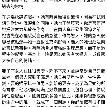
拋諸腦後。為了重新愛上一個人，她知道自己必須忘記
過去的戀情。
在這場誘惑遊戲裡，她有時會顯得很無情，因為在試圖
讓你對她神魂顛倒的同時，她也正盤算著，你是否值得
她把注意力都放在你身上。在兩人真正發生關係之前，
她會先在心裡感受自己的慾望；作為戀人，她的慾火很
容易被點燃—她一直對性充滿好奇，迷人的她也總是樂
於嘗試新事物。有時她會過度強調生理反應，而不是過
程中的感受，基本上，這是因為她沒有太投入，或透露
太多自己的情緒。
雙子座女人往往很善變、靜不下來，並經常對自己只能
掌控一個男人感到不滿足。她具有雙重性格、生性善
變，要的通常比一個男人能給的更多。為了滿足她的所
有需求，他必須同時滿足好幾個層面（包含心理、情感
與性愛層面），關鍵在於多變。因此，如果你很想成為
她生命中的唯一，就成了一個問題，你必須擁有很多面