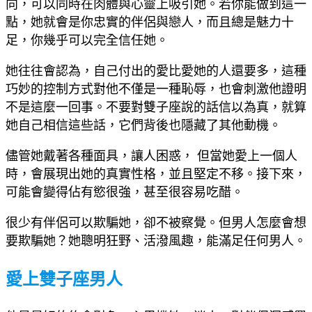
向，可以同時在肉體與心靈上吸引她。若你能做到這一
點，她就會是你忠實的伴侶與戀人，而且總是魅力十
足，你幾乎可以完全信任她。
她往往會認為，自己付出的愛比愛她的人還要多，這種
巧妙的控制方式對他不僅是一種恥辱，也會刺激他證明
不是這麼一回事。不要對雙子座說的話信以為真，就算
她自己相信這些話，它們背後也隱藏了其他動機。
儘管她戴著各種面具，讓人困惑， 但當她愛上一個人
時，會展現出她的真實性格，並且堅定不移。接下來，
可能會變得佔有慾很強，甚至很容易吃醋。
很少有伴侶可以欺騙她，卻不被察覺。但男人怎麼會想
要欺騙她？她聰明狂野、活潑風趣，能滿足任何男人。
愛上雙子座男人