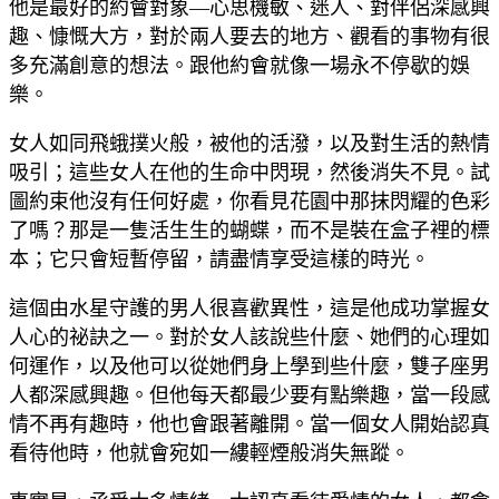
他是最好的約會對象—心思機敏、迷人、對伴侶深感興
趣、慷慨大方，對於兩人要去的地方、觀看的事物有很
多充滿創意的想法。跟他約會就像一場永不停歇的娛
樂。
女人如同飛蛾撲火般，被他的活潑，以及對生活的熱情
吸引；這些女人在他的生命中閃現，然後消失不見。試
圖約束他沒有任何好處，你看見花園中那抹閃耀的色彩
了嗎？那是一隻活生生的蝴蝶，而不是裝在盒子裡的標
本；它只會短暫停留，請盡情享受這樣的時光。
這個由水星守護的男人很喜歡異性，這是他成功掌握女
人心的祕訣之一。對於女人該說些什麼、她們的心理如
何運作，以及他可以從她們身上學到些什麼，雙子座男
人都深感興趣。但他每天都最少要有點樂趣，當一段感
情不再有趣時，他也會跟著離開。當一個女人開始認真
看待他時，他就會宛如一縷輕煙般消失無蹤。