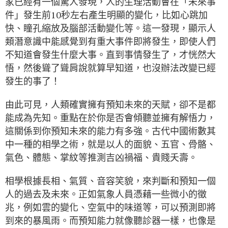
家已經有一個驚人發現，人的生理活動會在「未來事
件」發生前10秒左右產生明顯的變化，比如心跳加
快、瞳孔縮放及腦部活動變化等。這一發現，顯示人
類潛意識中能感覺到有重大事件即將發生，即使人們
不知道會發生什麼大事。直到事情發生了，才恍然大
悟，然後聳了聳肩說就算早知道，也沒辦法改變已經
發生的事了！
由此可見，人類確實擁有預知未來的天賦，卻不是都
能成為先知。重點在於你是否會傾聽並擁有解悟力，
這關係到你預知未來的能力有多強。古代中國術數其
中一種的相學之術，就是以人的面貌、五官、骨骼、
氣色、體態、掌紋等推測吉凶禍福、貴賤夭壽。
相學根據長相、氣質、音容笑貌，來判斷和預知一個
人的過去及未來。正如氣象人員憑藉一些微小的徵
兆，例如雲的變化、空氣中的味道等，可以預測即將
到來的暴風雨。而預知能力就像聽診器一樣，也像是