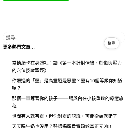
更多熱門文章…
當情緒卡在身體裡：讀《第一本針對情緒、創傷與壓力
的穴位按壓聖經》
你遇過的「靈」是高靈還是惡靈？靈有10個等級你知道
嗎？
那個一直等著你的孩子──一場與內在小孩重逢的療癒旅
程
世間有人就有靈，但你對靈的認識，可能從頭就錯了
天天喝牛奶也沒用？醫師揭露骨質疏鬆真正元凶!!