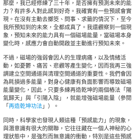
那麼，我已經修練了三十年，是否擁有預測未來的能
力？有許多人對此感到好奇。我確實有一些預感會實
現。在沒有主動去擲筊、問事、求籤的情況下，至今
我所預知到的未來，全都成真了。我還觀察到一個現
象，預知未來的能力具有一個磁場能量，當磁場本身
變化時，感應力會自動開啟並主動進行預知未來。
不過，磁場的強弱會因人的生理病痛，以及情緒活
動，如憂鬱、痛苦、悲觀等產生變化，因而我再三強
調建立空間通道與清理空間通道的重要性。我們會因
為耗損過多能量，對身心健康有負面影響而導致磁場
能量變化，因此，只要多練再造乾坤的兩個樁法「陽
氣歸天」與「引陽入陰」，就能增強磁場能量（參閱
「
再造乾坤功法
」）。
同時，科學家也發現人類這種「預感能力」的現象，
與潛意識有很大的關聯，它往往藏在一個人神秘的心
理狀態中，是強烈而無意識的衝動，特別是這些預感