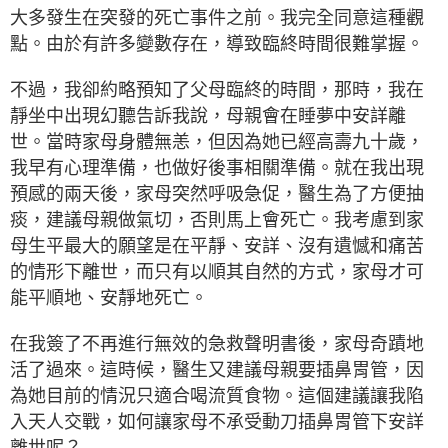
大多發生在突發的死亡事件之前。我完全同意這種觀
點。由於有許多變數存在，導致臨終時間很難掌握。
不過，我卻約略預知了父母臨終的時間，那時，我在
靜坐中出現幻聽告訴我說，母親會在睡夢中安詳離
世。當時家母身體無恙，但因為她已經高壽九十歲，
我早有心理準備，也做好後事相關準備。就在我出現
預感的兩天後，家母突然呼吸急促，醫生為了方便抽
痰，建議母親做氣切，否則馬上會死亡。我考慮到家
母生平最大的願望是在平靜、安詳、沒有遺憾和痛苦
的情形下離世，而只有以順其自然的方式，家母才可
能平順地、安靜地死亡。
在我簽了不再進行無效的急救聲明書後，家母奇蹟地
活了過來。這時候，醫生又建議母親要插鼻胃管，因
為她目前的情況只適合喝流質食物。這個建議讓我陷
入天人交戰，如何讓家母不承受動刀插鼻胃管下安詳
離世呢？