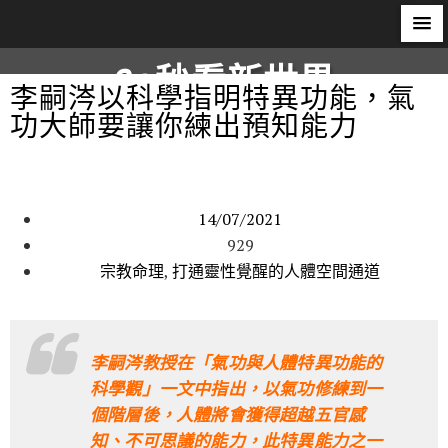
60秒看新世界
李嗣涔以科學指明特異功能，氣
功大師要讓你練出預知能力
柿子文化
14/07/2021
929
宗教命理
,
打通靈性覺醒的人體空間通道
李嗣涔教授在「氣功與人體特異功能的
科學觀」一文中指出，以氣功修練到一
個階層後，人體將會獲得超越五官感
知、不可思議的能力，此特異能力之一