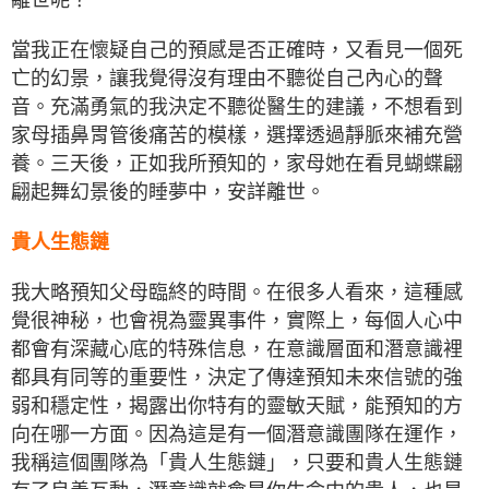
當我正在懷疑自己的預感是否正確時，又看見一個死
亡的幻景，讓我覺得沒有理由不聽從自己內心的聲
音。充滿勇氣的我決定不聽從醫生的建議，不想看到
家母插鼻胃管後痛苦的模樣，選擇透過靜脈來補充營
養。三天後，正如我所預知的，家母她在看見蝴蝶翩
翩起舞幻景後的睡夢中，安詳離世。
貴人生態鏈
我大略預知父母臨終的時間。在很多人看來，這種感
覺很神秘，也會視為靈異事件，實際上，每個人心中
都會有深藏心底的特殊信息，在意識層面和潛意識裡
都具有同等的重要性，決定了傳達預知未來信號的強
弱和穩定性，揭露出你特有的靈敏天賦，能預知的方
向在哪一方面。因為這是有一個潛意識團隊在運作，
我稱這個團隊為「貴人生態鏈」，只要和貴人生態鏈