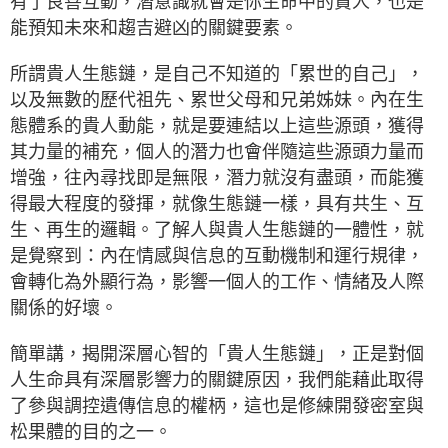
有了良善互動，潛意識就會是你生命中的貴人，也是
能預知未來和趨吉避凶的關鍵要素。
所謂貴人生態鏈，是自己不知道的「累世的自己」，
以及無數的歷代祖先、累世父母和兄弟姊妹。內在生
態體系的貴人動能，就是要連結以上這些源頭，獲得
其力量的補充，個人的潛力也會伴隨這些源頭力量而
增強，往內尋找即是無限，潛力就沒有盡頭，而能獲
得最大程度的發揮，就像生態鏈一樣，具有共生、互
生、再生的邏輯。了解人與貴人生態鏈的一體性，就
是覺察到：內在情感與信息的互動機制和運行規律，
會轉化為外顯行為，影響一個人的工作、情緒及人際
關係的好壞。
簡單講，揭開深層心智的「貴人生態鏈」，正是對個
人生命具有深層影響力的關鍵原因，我們能藉此取得
了參與調控遺傳信息的權柄，這也是修練開發密室與
松果體的目的之一。