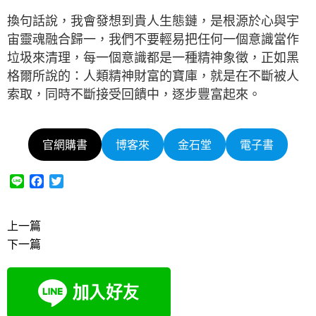
換句話說，我會發想到貴人生態鏈，是根源於心與宇
宙靈魂融合歸一，我們不要輕易把任何一個意識當作
垃圾來清理，每一個意識都是一種精神象徵，正如黑
格爾所說的：人類精神財富的寶庫，就是在不斷被人
索取，同時不斷接受回饋中，逐步豐富起來。
官網購書
博客來
金石堂
電子書
L
F
T
i
a
w
n
c
i
e
e
t
上一篇
b
t
下一篇
o
e
o
r
k