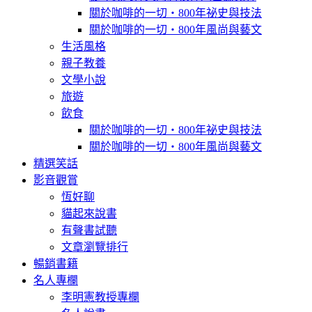
關於咖啡的一切‧800年祕史與技法
關於咖啡的一切‧800年風尚與藝文
生活風格
親子教養
文學小說
旅遊
飲食
關於咖啡的一切‧800年祕史與技法
關於咖啡的一切‧800年風尚與藝文
精選笑話
影音觀賞
恆好聊
貓起來說書
有聲書試聽
文章瀏覽排行
暢銷書籍
名人專欄
李明憲教授專欄