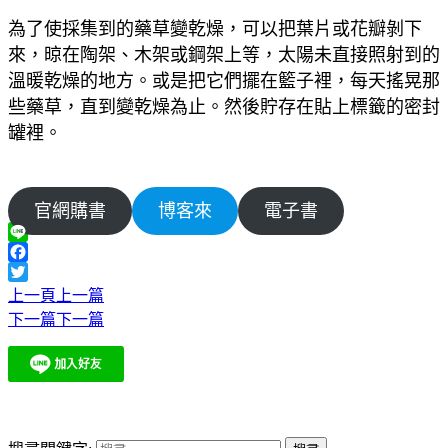
為了使採集到的藥草變乾燥，可以把葉片或花瓣剝下
來，晾在陶架、木架或鋼架上等，太陽未直接照射到的
溫暖乾燥的地方。或是把它們擺在籃子裡，每天搖晃那
些藥草，直到變乾燥為止。然後貯存在貼上標籤的密封
罐裡。
官網購書
博客來
電子書
Line
Facebook
Twitter
上一頁
上一篇
下一篇
下一篇