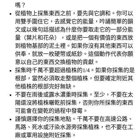
嗎？
從植物上採集東西之前，要先與它調和。你可以
用雙手圍住它，去感覺它的能量，吟誦簡單的韻
文或以幾句話描述為什麼你要取走它的一部分能
量（葉片和花朵），或是把一個有價值的東西放
到植物基部的泥土裡。如果你沒有其他東西可以
供奉，就放一枚硬幣或紙鈔。這個動作代表你願
意以自己的東西交換植物的貢獻。
採集時千萬不要超過植株的1/4。如果你採集的是
根部，當然必須取走整個植株，但要確定附近其
他植株的根部完好無缺。
不要在雨後或露水濃重時採集。至少，不要在太
陽還沒將植株曬乾前採集，否則你所採集的東西
可能會在變乾的過程中發霉。
謹慎選擇你的採集地點。千萬不要在高速公路、
馬路、死水或汙染水源旁採集植株，也不要在工
廠或軍用設施附近採集。