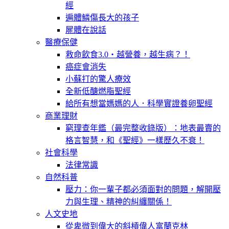
經
遍體鱗傷長大的孩子
屍體在說話
醫療保健
救命飲食3.0‧越營養，越生病？！
癌症會消失
小蘇打的驚人療效
全新低醣燃脂聖經
給所有想當媽媽的人．科學實證養卵聖經
商業理財
窮理查年鑑（最完整收錄版）：地表最賣的
格言智慧，和《聖經》一樣歷久不衰！
社會科學
法律常識
自然科普
壓力：你一輩子都必須面對的問題，解開壓
力與生理、精神的糾纏關係！
人文史地
從卑微到偉大的斜槓偉人富蘭克林