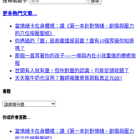
搜尋關鍵字:
更多熱門文章…
當情緒卡在身體裡：讀《第一本針對情緒、創傷與壓力
的穴位按壓聖經》
你遇過的「靈」是高靈還是惡靈？靈有10個等級你知道
嗎？
那個一直等著你的孩子──一場與內在小孩重逢的療癒旅
程
世間有人就有靈，但你對靈的認識，可能從頭就錯了
天天喝牛奶也沒用？醫師揭露骨質疏鬆真正元凶!!
書籍
你或許會喜歡…
當情緒卡在身體裡：讀《第一本針對情緒、創傷與壓力
的穴位按壓聖經》