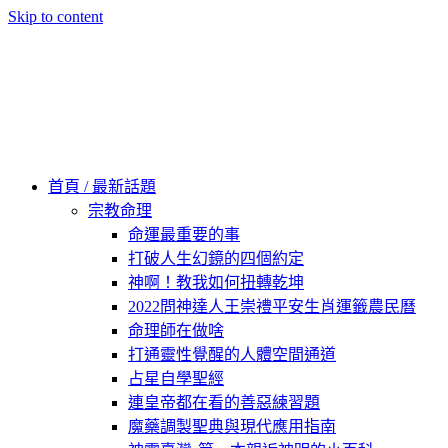
Skip to content
60秒看新世界
柿子文化
首頁 / 最新話題
宗教命理
命運最重要的事
打破人生幻鏡的四個約定
神啊！教我如何扭轉乾坤
2022問神達人王崇禮平安生肖運籤農民曆
命理師在做啥
打通靈性覺醒的人體空間通道
占星自學聖經
連皇帝都在看的善惡練習題
魔藥調製聖典與現代應用指南