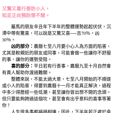
又驚又喜行善防小人，
知足正向預防想不開。
屬馬的朋友辛丑年下半年的整體運勢起起伏伏，沉
滯中帶有驚喜，可以說是又驚又喜──吉70％，凶
30％。
凶的部分：
農曆七至八月要小心人為方面的陷害，
尤其是較親近的朋友或同事，可能會做一些讓你不舒服
的事，讓你的運勢受阻。
喜的部分：
平日若有行善事，農曆九至十月自然會
有貴人幫助你渡過難關。
整體來說，不能太過大意，七至八月開始的不順遂
或小人的陷害，得要到農曆十一月才能真正解決，過程
中多少得歷經一些低潮，甚至讓你冒出想不開的念頭。
但只要能夠跨過這個坎，甚至會有出乎意料的喜事等著
你！
人生很多事都福禍相連，因此，下半年若正處於幸