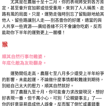
尤其是在農曆十至十二月，你的表現將受到各方肯
定，甚至會升官加薪或倍受重用，來到了人人稱羨、走
路有風的局面。只是，運勢走強時別忘了留點餘地給其
他人、留些路讓別人走──別吝嗇你的好運，適當的與
人共享一些資源──廣結善緣不只不會讓你吃虧，反而
能助你下半年的運勢更上一層樓！
猴
順其自然行事勿雞婆，
年底化敵為友助翻身。
運勢開低走高，農曆七至八月多少還受上半年紛爭
的影響，未能起運，不論做什麼事情都較難達到期待，
別給自己太大的壓力，順其自然就好。
到了農曆九至十月，你可能會力求改變現況，想好
好表現一番，但千萬小心，可別「公親變事主」了──
你的好意容易造成他人誤會，反而幫了倒忙或畫錯重