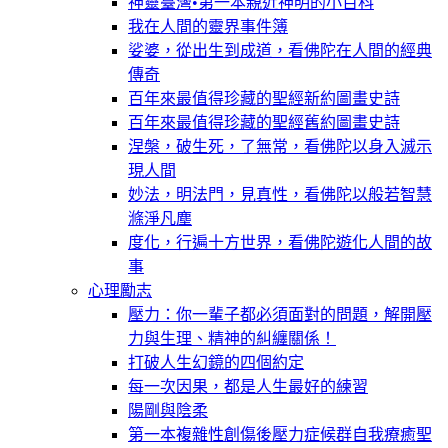
神靈臺灣•第一本親近神明的小百科
我在人間的靈界事件簿
娑婆，從出生到成道，看佛陀在人間的經典
傳奇
百年來最值得珍藏的聖經新約圖畫史詩
百年來最值得珍藏的聖經舊約圖畫史詩
涅槃，破生死，了無常，看佛陀以身入滅示
現人間
妙法，明法門，見真性，看佛陀以般若智慧
滌淨凡塵
度化，行遍十方世界，看佛陀遊化人間的故
事
心理勵志
壓力：你一輩子都必須面對的問題，解開壓
力與生理、精神的糾纏關係！
打破人生幻鏡的四個約定
每一次因果，都是人生最好的練習
陽剛與陰柔
第一本複雜性創傷後壓力症候群自我療癒聖