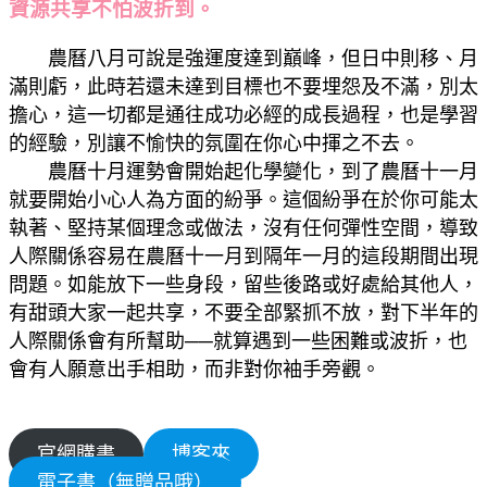
資源共享不怕波折到。
農曆八月可說是強運度達到巔峰，但日中則移、月
滿則虧，此時若還未達到目標也不要埋怨及不滿，別太
擔心，這一切都是通往成功必經的成長過程，也是學習
的經驗，別讓不愉快的氛圍在你心中揮之不去。
農曆十月運勢會開始起化學變化，到了農曆十一月
就要開始小心人為方面的紛爭。這個紛爭在於你可能太
執著、堅持某個理念或做法，沒有任何彈性空間，導致
人際關係容易在農曆十一月到隔年一月的這段期間出現
問題。如能放下一些身段，留些後路或好處給其他人，
有甜頭大家一起共享，不要全部緊抓不放，對下半年的
人際關係會有所幫助──就算遇到一些困難或波折，也
會有人願意出手相助，而非對你袖手旁觀。
官網購書
博客來
電子書（無贈品哦）