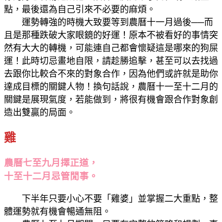
點，最後還為自己引來不必要的麻煩。
運勢轉強的時機大致要等到農曆十一月過後──而
且是那種跌破大家眼鏡的好運！原本不被看好的事情突
然有大大的轉機，可能連自己都會懷疑這是哪來的狗屎
運！此時切忌畫地自限，請趁勝追擊，甚至可以去找過
去跟你比較合不來的對象合作，因為他們或許就是助你
達成目標的關鍵人物！換句話說，農曆十一至十二月的
關鍵是展現氣度，若能做到，將很有機會跟合作對象創
造出雙贏的局面。
雞
農曆七至九月擇正道，
十至十二月忌管閒事。
下半年只要小心不要「雞婆」並掌握二大重點，整
體運勢就有機會暢通無阻。