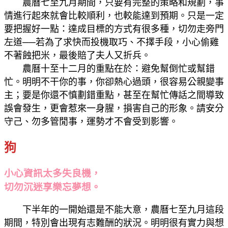
農曆七至九月期間，只要有完整的策略和規劃，事
情進行起來就會比較順利，也較能達到預期。只是一定
要把握好一點：達成目標的方式有很多種，切勿走旁門
左道──若為了求快而投機取巧、不擇手段，小心偷雞
不著蝕把米，最後賠了夫人又折兵。
農曆十至十二月的重點在於：避免幫倒忙或幫錯
忙。明明不干你的事，你卻熱心過頭，很容易公親變事
主；要是你還不慎劃錯重點，甚至在幫忙傳話之間導致
誤會發生，更會惹來一身腥，損害自己的形象。請安分
守己、勿多管閒事，運勢才不會受到影響。
狗
小心資訊太多失良機，
切勿沉迷享樂忘夢想。
下半年的一開始還是不能大意，農曆七至九月這段
期間，特別會出現有志難酬的狀況。明明很有實力與想