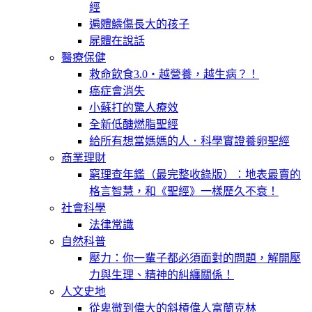
經
遍體鱗傷長大的孩子
屍體在說話
醫療保健
救命飲食3.0‧越營養，越生病？！
癌症會消失
小蘇打的驚人療效
全新低醣燃脂聖經
給所有想當媽媽的人．科學實證養卵聖經
商業理財
窮理查年鑑（最完整收錄版）：地表最賣的
格言智慧，和《聖經》一樣歷久不衰！
社會科學
法律常識
自然科普
壓力：你一輩子都必須面對的問題，解開壓
力與生理、精神的糾纏關係！
人文史地
從卑微到偉大的斜槓偉人富蘭克林