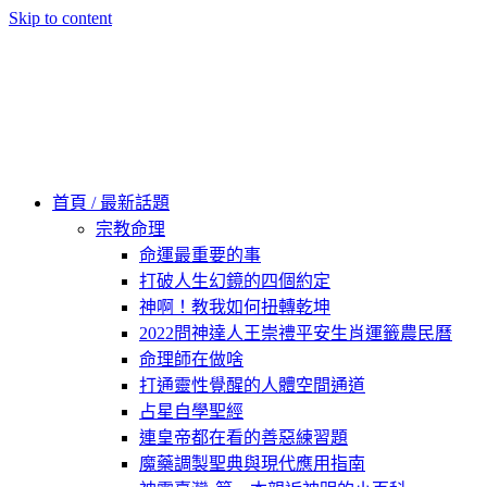
Skip to content
60秒看新世界
柿子文化
首頁 / 最新話題
宗教命理
命運最重要的事
打破人生幻鏡的四個約定
神啊！教我如何扭轉乾坤
2022問神達人王崇禮平安生肖運籤農民曆
命理師在做啥
打通靈性覺醒的人體空間通道
占星自學聖經
連皇帝都在看的善惡練習題
魔藥調製聖典與現代應用指南