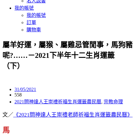
名人說書
我的帳號
我的帳號
訂單
購物車
屬羊好運，屬猴、屬雞忌管閒事，馬狗豬
呢?……－2021下半年十二生肖運籤
（下）
31/05/2021
558
2021問神達人王崇禮祈福生肖運籤農民曆
,
宗教命理
文／
《2021問神達人王崇禮老師祈福生肖運籤農民曆》
馬