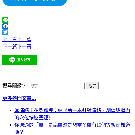
Line
Facebook
Twitter
上一頁
上一篇
下一篇
下一篇
搜尋關鍵字:
更多熱門文章…
當情緒卡在身體裡：讀《第一本針對情緒、創傷與壓力
的穴位按壓聖經》
你遇過的「靈」是高靈還是惡靈？靈有10個等級你知道
嗎？