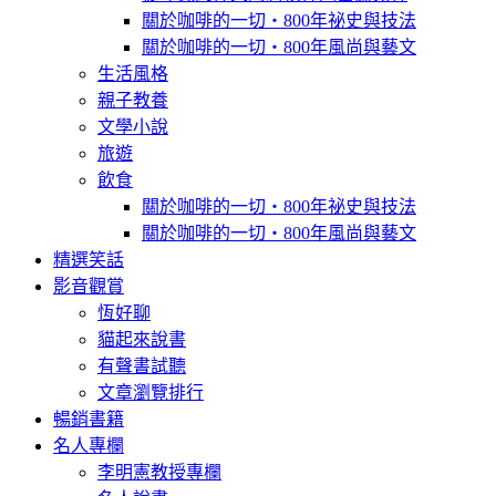
關於咖啡的一切‧800年祕史與技法
關於咖啡的一切‧800年風尚與藝文
生活風格
親子教養
文學小說
旅遊
飲食
關於咖啡的一切‧800年祕史與技法
關於咖啡的一切‧800年風尚與藝文
精選笑話
影音觀賞
恆好聊
貓起來說書
有聲書試聽
文章瀏覽排行
暢銷書籍
名人專欄
李明憲教授專欄