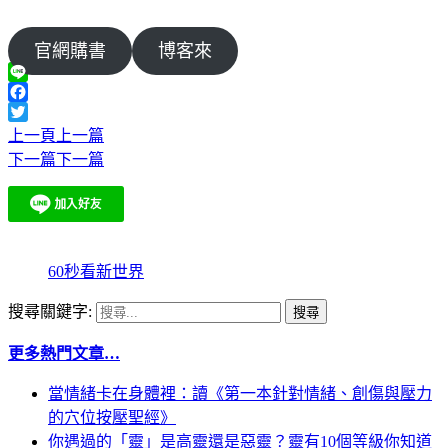
官網購書
博客來
Line
Facebook
Twitter
上一頁
上一篇
下一篇
下一篇
60秒看新世界
搜尋關鍵字:
更多熱門文章…
當情緒卡在身體裡：讀《第一本針對情緒、創傷與壓力
的穴位按壓聖經》
你遇過的「靈」是高靈還是惡靈？靈有10個等級你知道