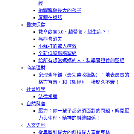
經
遍體鱗傷長大的孩子
屍體在說話
醫療保健
救命飲食3.0‧越營養，越生病？！
癌症會消失
小蘇打的驚人療效
全新低醣燃脂聖經
給所有想當媽媽的人．科學實證養卵聖經
商業理財
窮理查年鑑（最完整收錄版）：地表最賣的
格言智慧，和《聖經》一樣歷久不衰！
社會科學
法律常識
自然科普
壓力：你一輩子都必須面對的問題，解開壓
力與生理、精神的糾纏關係！
人文史地
從卑微到偉大的斜槓偉人富蘭克林