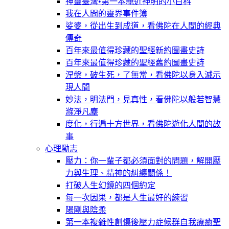
神靈臺灣•第一本親近神明的小百科
我在人間的靈界事件簿
娑婆，從出生到成道，看佛陀在人間的經典
傳奇
百年來最值得珍藏的聖經新約圖畫史詩
百年來最值得珍藏的聖經舊約圖畫史詩
涅槃，破生死，了無常，看佛陀以身入滅示
現人間
妙法，明法門，見真性，看佛陀以般若智慧
滌淨凡塵
度化，行遍十方世界，看佛陀遊化人間的故
事
心理勵志
壓力：你一輩子都必須面對的問題，解開壓
力與生理、精神的糾纏關係！
打破人生幻鏡的四個約定
每一次因果，都是人生最好的練習
陽剛與陰柔
第一本複雜性創傷後壓力症候群自我療癒聖