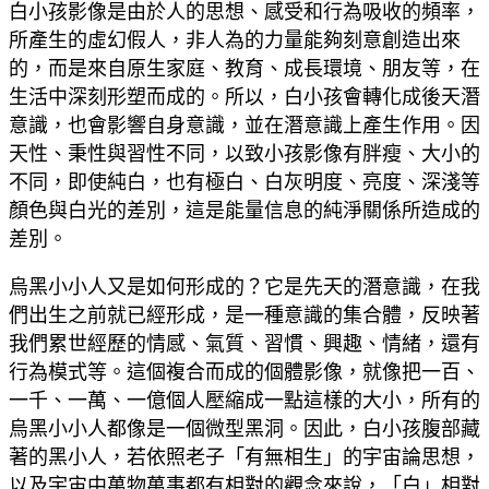
白小孩影像是由於人的思想、感受和行為吸收的頻率，
所產生的虛幻假人，非人為的力量能夠刻意創造出來
的，而是來自原生家庭、教育、成長環境、朋友等，在
生活中深刻形塑而成的。所以，白小孩會轉化成後天潛
意識，也會影響自身意識，並在潛意識上產生作用。因
天性、秉性與習性不同，以致小孩影像有胖瘦、大小的
不同，即使純白，也有極白、白灰明度、亮度、深淺等
顏色與白光的差別，這是能量信息的純淨關係所造成的
差別。
烏黑小小人又是如何形成的？它是先天的潛意識，在我
們出生之前就已經形成，是一種意識的集合體，反映著
我們累世經歷的情感、氣質、習慣、興趣、情緒，還有
行為模式等。這個複合而成的個體影像，就像把一百、
一千、一萬、一億個人壓縮成一點這樣的大小，所有的
烏黑小小人都像是一個微型黑洞。因此，白小孩腹部藏
著的黑小人，若依照老子「有無相生」的宇宙論思想，
以及宇宙中萬物萬事都有相對的觀念來說，「白」相對