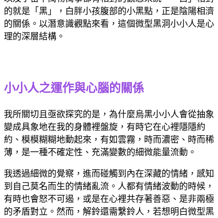
的就是「黑」，白胖小孩腹部的小黑點，正是陰陽相濟
的關係。以潛意識觀點來看，這個微型黑洞小小人是心
理的深層結構。
小小人之運作與心腦的關係
我所關切且亟欲探究的是，為什麼烏黑小小人會從抽象
變成具象地在我的身體裡盤旋，有時它在心裡隱隱約
約、模模糊糊地動起來，有如雲霧，時而濃密、時而稀
薄，是一種不確定性、充滿變數的細微能量流動。
我透過細微的覺察，進而碰觸到內在深藏的情緒，感知
到自己莫名而生的情緒亂流。人都有情緒波動的時候，
有時也會怒不可遏，或是在心裡共存著善惡、是非兩極
的矛盾對立。然而，解鈴還需繫鈴人，若想明白微型黑