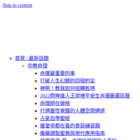
Skip to content
60秒看新世界
柿子文化
首頁 / 最新話題
宗教命理
命運最重要的事
打破人生幻鏡的四個約定
神啊！教我如何扭轉乾坤
2022問神達人王崇禮平安生肖運籤農民曆
命理師在做啥
打通靈性覺醒的人體空間通道
占星自學聖經
連皇帝都在看的善惡練習題
魔藥調製聖典與現代應用指南