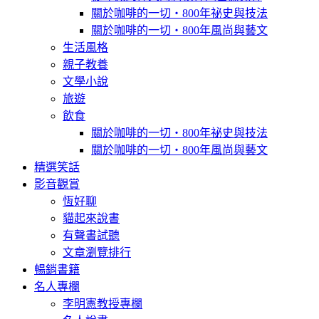
關於咖啡的一切‧800年祕史與技法
關於咖啡的一切‧800年風尚與藝文
生活風格
親子教養
文學小說
旅遊
飲食
關於咖啡的一切‧800年祕史與技法
關於咖啡的一切‧800年風尚與藝文
精選笑話
影音觀賞
恆好聊
貓起來說書
有聲書試聽
文章瀏覽排行
暢銷書籍
名人專欄
李明憲教授專欄