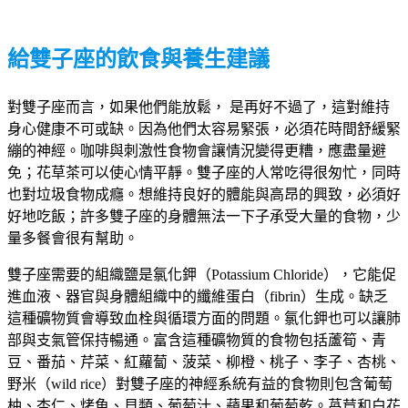
給雙子座的飲食與養生建議
對雙子座而言，如果他們能放鬆， 是再好不過了，這對維持
身心健康不可或缺。因為他們太容易緊張，必須花時間舒緩緊
繃的神經。咖啡與刺激性食物會讓情況變得更糟，應盡量避
免；花草茶可以使心情平靜。雙子座的人常吃得很匆忙，同時
也對垃圾食物成癮。想維持良好的體能與高昂的興致，必須好
好地吃飯；許多雙子座的身體無法一下子承受大量的食物，少
量多餐會很有幫助。
雙子座需要的組織鹽是氯化鉀（Potassium Chloride），它能促
進血液、器官與身體組織中的纖維蛋白（fibrin）生成。缺乏
這種礦物質會導致血栓與循環方面的問題。氯化鉀也可以讓肺
部與支氣管保持暢通。富含這種礦物質的食物包括蘆筍、青
豆、番茄、芹菜、紅蘿蔔、菠菜、柳橙、桃子、李子、杏桃、
野米（wild rice）對雙子座的神經系統有益的食物則包含葡萄
柚、杏仁、烤魚、貝類、葡萄汁、蘋果和葡萄乾。萵苣和白花