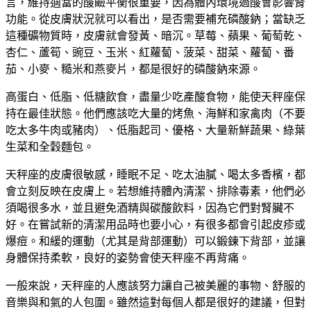
言，維持適當的酸鹼平衡很重要，因為體內環境過酸會影響腎
功能。從皮膚狀況就可以看出，是否需要補充磷酸鈉；當缺乏
這種礦物質時，皮膚就會發黃、暗沉。草莓、蘋果、葡萄乾、
杏仁、蘆筍、豌豆、玉米、紅蘿蔔、菠菜、甜菜、蘿蔔、番
茄、小麥、糙米和燕麥片，都是很好的磷酸鈉來源。
高蛋白、低脂、低糖飲食，盡量少吃產酸食物，能使天秤座保
持在最佳狀態。他們應該吃大量的烤魚、海鮮和家禽肉（不要
吃太多牛肉或豬肉）、低脂起司、優格、大量新鮮蔬果、綠葉
生菜和全穀麵包。
天秤座的皮膚很敏感，睡眠不足、吃太油膩、喝太多香檳，都
會立刻反映在皮膚上。若想維持體內清潔、排除毒素，他們必
須喝很多水，並且避免酒精與碳酸飲料，因為它們對腎臟不
好。在嘗試新的清潔用品時也要小心，有很多都會引起皮疹或
爆痘。和緩的運動（尤其是背部運動）可以鍛鍊下背部，並讓
身體保持柔軟，良好的姿勢會使天秤座不再背痛。
一般來說，天秤座的人應該努力讓自己被美麗的事物、舒服的
音樂與和氣的人包圍。雖然這對每個人都是很好的建議，但對