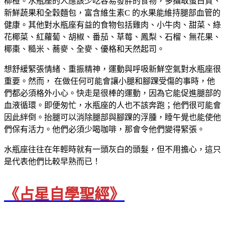
柳橙。水瓶座的人應該少吃容易發胖的食物，多攝取蛋白質、
新鮮蔬果和全穀麵包，富含維生素C 的水果能維持腿部血管的
健康。其他對水瓶座有益的食物包括雞肉、小牛肉、甜菜、綠
花椰菜、紅蘿蔔、胡椒、番茄、草莓、鳳梨、石榴、無花果、
椰棗、糙米、蕎麥、全麥、優格和天然起司。
想舒緩緊張情緒、重振精神，運動與呼吸新鮮空氣對水瓶座很
重要。然而， 在做任何可能會讓小腿和腳踝受傷的事時，他
們都必須格外小心。快走是很棒的運動，因為它能促進腿部的
血液循環。即便匆忙，水瓶座的人也不該奔跑；他們很可能會
因此絆倒。抬腿可以消除腿部與腳踝的浮腫，睡午覺也能使他
們保有活力。他們必須少喝咖啡，那會令他們變得緊張。
水瓶座往往在年輕時就有一頭灰白的頭髮，但不用擔心，這只
是代表他們比較早熟而已！
《占星自學聖經》