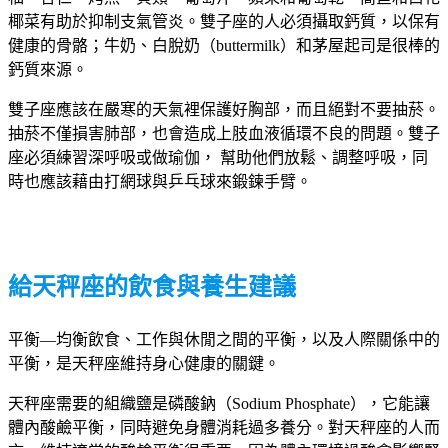
椰菜有助於抑制支氣管炎。雙子座的人必須攝取鈣質，以保有
健康的骨骼；牛奶、白脫奶（buttermilk）和茅屋起司是很棒的
鈣質來源。
雙子座應該在嚴寒的天氣裡保護好胸部，而且絕對不要抽菸。
抽菸不僅損害肺部，也會造成上肢血液循環不良的問題。雙子
座必須練習深呼吸或做瑜伽， 幫助他們放鬆、調整呼吸，同
時也應該藉由打網球與乒乓球來鍛鍊手臂。
給天秤座的飲食與養生建議
平衡—均衡飲食、工作與休閒之間的平衡，以及人際關係中的
平衡，是天秤座維持身心健康的關鍵。
天秤座需要的組織鹽是磷酸鈉（Sodium Phosphate），它能讓
體內酸鹼平衡，同時避免身體消耗過多養分。對天秤座的人而