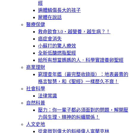
經
遍體鱗傷長大的孩子
屍體在說話
醫療保健
救命飲食3.0‧越營養，越生病？！
癌症會消失
小蘇打的驚人療效
全新低醣燃脂聖經
給所有想當媽媽的人．科學實證養卵聖經
商業理財
窮理查年鑑（最完整收錄版）：地表最賣的
格言智慧，和《聖經》一樣歷久不衰！
社會科學
法律常識
自然科普
壓力：你一輩子都必須面對的問題，解開壓
力與生理、精神的糾纏關係！
人文史地
從卑微到偉大的斜槓偉人富蘭克林