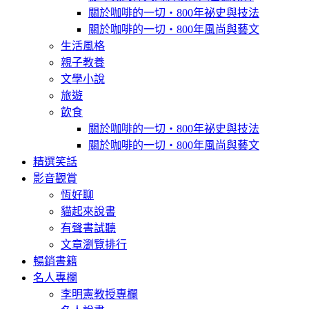
關於咖啡的一切‧800年祕史與技法
關於咖啡的一切‧800年風尚與藝文
生活風格
親子教養
文學小說
旅遊
飲食
關於咖啡的一切‧800年祕史與技法
關於咖啡的一切‧800年風尚與藝文
精選笑話
影音觀賞
恆好聊
貓起來說書
有聲書試聽
文章瀏覽排行
暢銷書籍
名人專欄
李明憲教授專欄