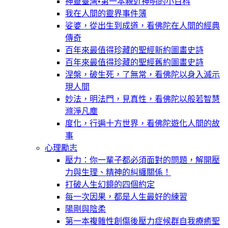
神靈臺灣•第一本親近神明的小百科
我在人間的靈界事件簿
娑婆，從出生到成道，看佛陀在人間的經典
傳奇
百年來最值得珍藏的聖經新約圖畫史詩
百年來最值得珍藏的聖經舊約圖畫史詩
涅槃，破生死，了無常，看佛陀以身入滅示
現人間
妙法，明法門，見真性，看佛陀以般若智慧
滌淨凡塵
度化，行遍十方世界，看佛陀遊化人間的故
事
心理勵志
壓力：你一輩子都必須面對的問題，解開壓
力與生理、精神的糾纏關係！
打破人生幻鏡的四個約定
每一次因果，都是人生最好的練習
陽剛與陰柔
第一本複雜性創傷後壓力症候群自我療癒聖