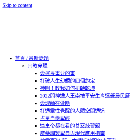
Skip to content
60秒看新世界
柿子文化
首頁 / 最新話題
宗教命理
命運最重要的事
打破人生幻鏡的四個約定
神啊！教我如何扭轉乾坤
2022問神達人王崇禮平安生肖運籤農民曆
命理師在做啥
打通靈性覺醒的人體空間通道
占星自學聖經
連皇帝都在看的善惡練習題
魔藥調製聖典與現代應用指南