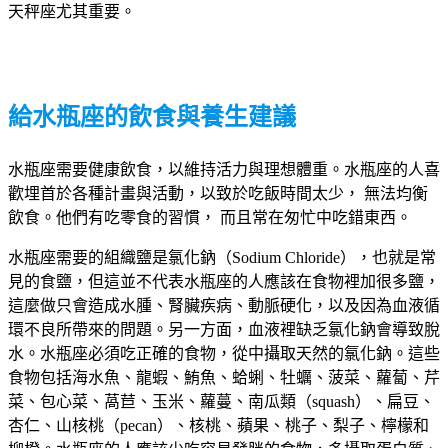
天秤座尤其重要。
給水瓶座的飲食與養生建議
水瓶座需要健康飲食，以維持活力與理想體重。水瓶座的人喜
歡埋首於各種計畫與活動，以致於吃飯時間太少， 無法均衡
飲食。他們有吃零食的習慣， 而且常在匆忙中吃錯東西。
水瓶座需要的組織鹽是氯化鈉（Sodium Chloride），也就是常
見的食鹽，但這並不代表水瓶座的人應該在食物裡加很多鹽，
這麼做只會造成水腫、腎臟疾病、動脈硬化，以及因為血液循
環不良所帶來的問題。另一方面，血液裡缺乏氯化鈉會導致脫
水。水瓶座必須吃正確的食物，從中攝取天然的氯化鈉。這些
食物包括海水魚、龍蝦、鮪魚、蛤蜊、牡蠣、菠菜、蘿蔔、芹
菜、包心菜、萵苣、玉米、蘿蔓、南瓜類（squash）、扁豆、
杏仁、山核桃（pecan）、核桃、蘋果、桃子、梨子、檸檬和