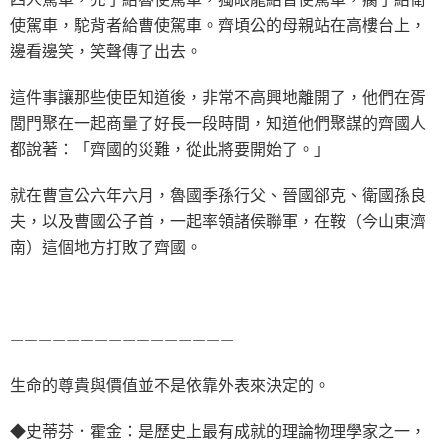
使駕車，駝背者給曹使駕車。齊頃公的母親站在高樓台上，
邊看邊笑，笑聲傳了出去。
這件事讓那些使臣知道後，非常不高興地離開了，他們在胥
閭門聚在一起商量了好長一段時間，知道他們聚謀的齊國人
都說著：「齊國的災難，從此將要開始了。」
就在曹宣公六年六月，魯國季孫行父、晉國郤克、衛國孫良
夫，以及曹國公子首，一起率領諸侯聯軍，在鞍（今山東濟
南）這個地方打敗了齊國。
————————————————
生命的尊貴與價值並不是依靠外表來決定的。
◆史蒂芬．霍金：是歷史上最有成就的理論物理學家之一，