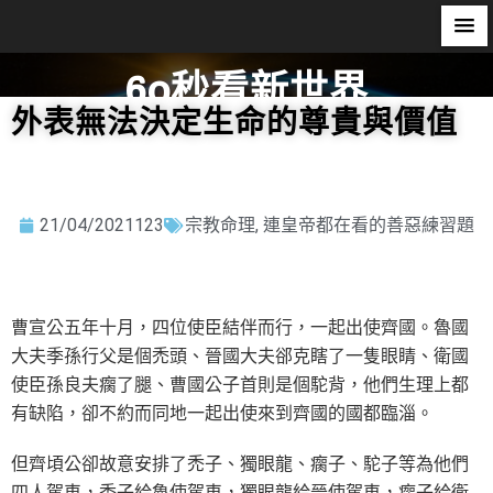
60秒看新世界
外表無法決定生命的尊貴與價值
柿子文化
21/04/2021
123
宗教命理
,
連皇帝都在看的善惡練習題
曹宣公五年十月，四位使臣結伴而行，一起出使齊國。魯國
大夫季孫行父是個禿頭、晉國大夫郤克瞎了一隻眼睛、衛國
使臣孫良夫瘸了腿、曹國公子首則是個駝背，他們生理上都
有缺陷，卻不約而同地一起出使來到齊國的國都臨淄。
但齊頃公卻故意安排了禿子、獨眼龍、瘸子、駝子等為他們
四人駕車，禿子給魯使駕車，獨眼龍給晉使駕車，瘸子給衛