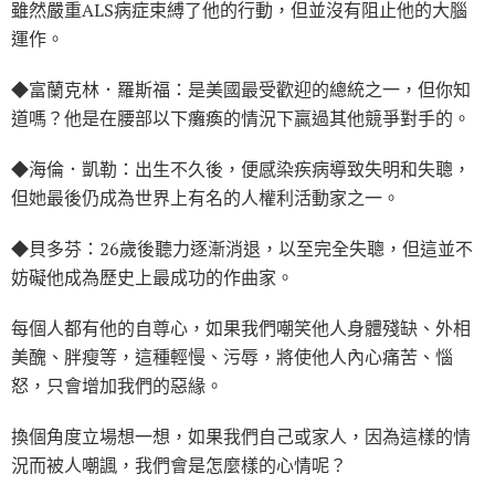
雖然嚴重ALS病症束縛了他的行動，但並沒有阻止他的大腦
運作。
◆富蘭克林．羅斯福：是美國最受歡迎的總統之一，但你知
道嗎？他是在腰部以下癱瘓的情況下贏過其他競爭對手的。
◆海倫．凱勒：出生不久後，便感染疾病導致失明和失聰，
但她最後仍成為世界上有名的人權利活動家之一。
◆貝多芬：26歲後聽力逐漸消退，以至完全失聰，但這並不
妨礙他成為歷史上最成功的作曲家。
每個人都有他的自尊心，如果我們嘲笑他人身體殘缺、外相
美醜、胖瘦等，這種輕慢、污辱，將使他人內心痛苦、惱
怒，只會增加我們的惡緣。
換個角度立場想一想，如果我們自己或家人，因為這樣的情
況而被人嘲諷，我們會是怎麼樣的心情呢？