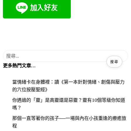
o
r
k
更多熱門文章…
當情緒卡在身體裡：讀《第一本針對情緒、創傷與壓力
的穴位按壓聖經》
你遇過的「靈」是高靈還是惡靈？靈有10個等級你知道
嗎？
那個一直等著你的孩子──一場與內在小孩重逢的療癒旅
程