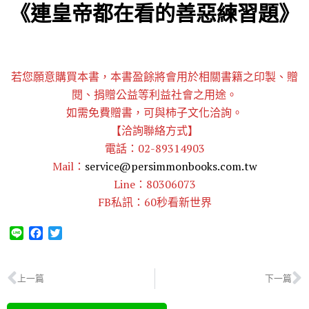
《連皇帝都在看的善惡練習題》
若您願意購買本書，本書盈餘將會用於相關書籍之印製、贈
閱、捐贈公益等利益社會之用途。
如需免費贈書，可與柿子文化洽詢。
【洽詢聯絡方式】
電話：02-89314903
Mail：
service@persimmonbooks.com.tw
Line：80306073
FB私訊：60秒看新世界
L
F
T
i
a
w
n
c
i
e
e
t
上一篇
下一篇
b
t
o
e