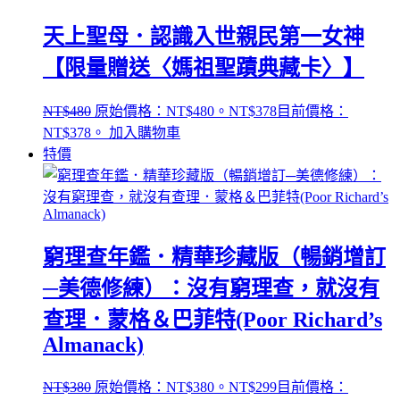
天上聖母．認識入世親民第一女神
【限量贈送〈媽祖聖蹟典藏卡〉】
NT$
480
原始價格：NT$480。
NT$
378
目前價格：
NT$378。
加入購物車
特價
窮理查年鑑．精華珍藏版（暢銷增訂
─美德修練）：沒有窮理查，就沒有
查理．蒙格＆巴菲特(Poor Richard’s
Almanack)
NT$
380
原始價格：NT$380。
NT$
299
目前價格：