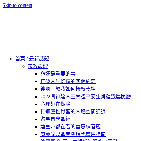
Skip to content
60秒看新世界
柿子文化
首頁 / 最新話題
宗教命理
命運最重要的事
打破人生幻鏡的四個約定
神啊！教我如何扭轉乾坤
2022問神達人王崇禮平安生肖運籤農民曆
命理師在做啥
打通靈性覺醒的人體空間通道
占星自學聖經
連皇帝都在看的善惡練習題
魔藥調製聖典與現代應用指南