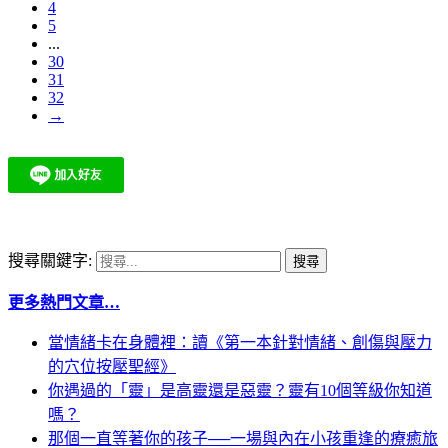
4
5
...
30
31
32
→
搜尋關鍵字:
更多熱門文章…
當情緒卡在身體裡：讀《第一本針對情緒、創傷與壓力
的穴位按壓聖經》
你遇過的「靈」是高靈還是惡靈？靈有10個等級你知道
嗎？
那個一直等著你的孩子──一場與內在小孩重逢的療癒旅