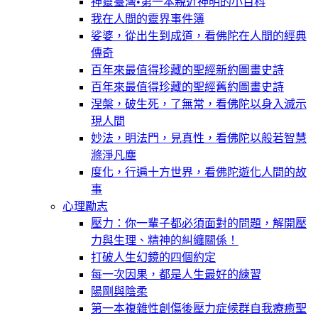
神靈臺灣•第一本親近神明的小百科
我在人間的靈界事件簿
娑婆，從出生到成道，看佛陀在人間的經典
傳奇
百年來最值得珍藏的聖經新約圖畫史詩
百年來最值得珍藏的聖經舊約圖畫史詩
涅槃，破生死，了無常，看佛陀以身入滅示
現人間
妙法，明法門，見真性，看佛陀以般若智慧
滌淨凡塵
度化，行遍十方世界，看佛陀遊化人間的故
事
心理勵志
壓力：你一輩子都必須面對的問題，解開壓
力與生理、精神的糾纏關係！
打破人生幻鏡的四個約定
每一次因果，都是人生最好的練習
陽剛與陰柔
第一本複雜性創傷後壓力症候群自我療癒聖