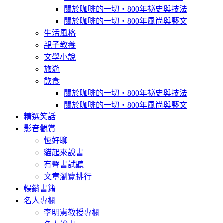
關於咖啡的一切‧800年祕史與技法
關於咖啡的一切‧800年風尚與藝文
生活風格
親子教養
文學小說
旅遊
飲食
關於咖啡的一切‧800年祕史與技法
關於咖啡的一切‧800年風尚與藝文
精選笑話
影音觀賞
恆好聊
貓起來說書
有聲書試聽
文章瀏覽排行
暢銷書籍
名人專欄
李明憲教授專欄