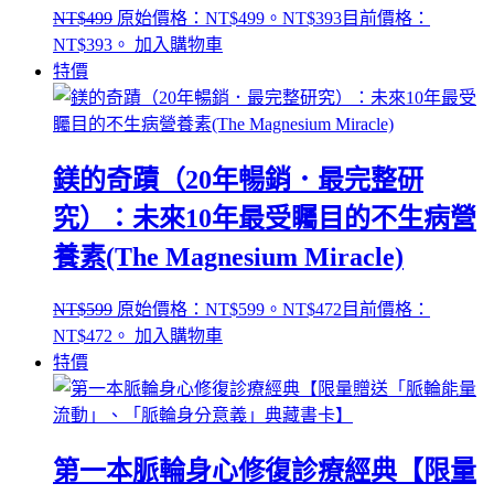
NT$
499
原始價格：NT$499。
NT$
393
目前價格：
NT$393。
加入購物車
特價
鎂的奇蹟（20年暢銷．最完整研
究）：未來10年最受矚目的不生病營
養素(The Magnesium Miracle)
NT$
599
原始價格：NT$599。
NT$
472
目前價格：
NT$472。
加入購物車
特價
第一本脈輪身心修復診療經典【限量