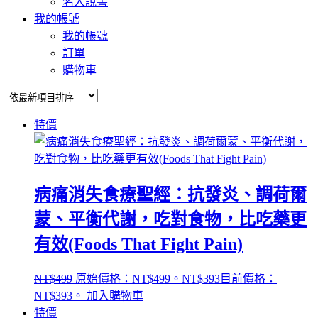
名人說書
我的帳號
我的帳號
訂單
購物車
特價
病痛消失食療聖經：抗發炎、調荷爾
蒙、平衡代謝，吃對食物，比吃藥更
有效(Foods That Fight Pain)
NT$
499
原始價格：NT$499。
NT$
393
目前價格：
NT$393。
加入購物車
特價