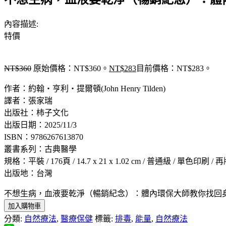
內容描述:
特價
NT$
360
原始價格：NT$360。
NT$
283
目前價格：NT$283。
作者：約翰‧亨利‧提爾頓(John Henry Tilden)
譯者：張家瑞
出版社：柿子文化
出版日期：2025/11/3
ISBN：9786267613870
叢書系列：古典醫學
規格：平裝 / 176頁 / 14.7 x 21 x 1.02 cm / 普通級 / 單色印刷 / 
出版地：台灣
不想生病，血液要乾淨（暢銷紀念）：體內環保大師教你找回身體自潔、自
加入購物車
分類:
自然療法
,
醫療保健
標籤:
排毒
,
能量
,
自然療法