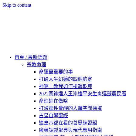
Skip to content
60秒看新世界
柿子文化
首頁 / 最新話題
宗教命理
命運最重要的事
打破人生幻鏡的四個約定
神啊！教我如何扭轉乾坤
2022問神達人王崇禮平安生肖運籤農民曆
命理師在做啥
打通靈性覺醒的人體空間通道
占星自學聖經
連皇帝都在看的善惡練習題
魔藥調製聖典與現代應用指南