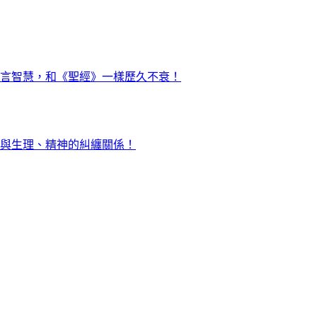
言智慧，和《聖經》一樣歷久不衰！
與生理、精神的糾纏關係！