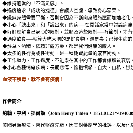
◆維持適當的「不滿足感」。
◆過度追求「成功的捷徑」會讓人空虛，導致身心惡果。
◆鍛鍊身體需要平衡，否則會因為不斷向身體施壓而加速老化
◆小心「聽出來」和「說出來」的病──在閒話家常中討論病痛
◆好好理解自己身心的限制，並顧及這些限制──有節制，才有
◆過度飲食──就算大吃大喝的是好食物，還是毒；已經生病
◆菸草、酒精、依賴非處方藥，都是我們健康的敵人。
◆太多的性行為或性衝動，是一種耗費能量的感官衝動。
◆工作壓力、工作過度、不能樂在其中的工作都會讓體質衰弱
◆小心各種情緒疾病：長期悲傷、懷抱憤怒、自大、自私、嫉
血液不積毒，就不會有疾病！
作者簡介
約翰
‧
亨利
‧
提爾頓（
John Henry Tilden
，
1851.01.21
～
1940.0
美國另類療法、替代醫療先驅，因其對藥劑學的批評，以及他