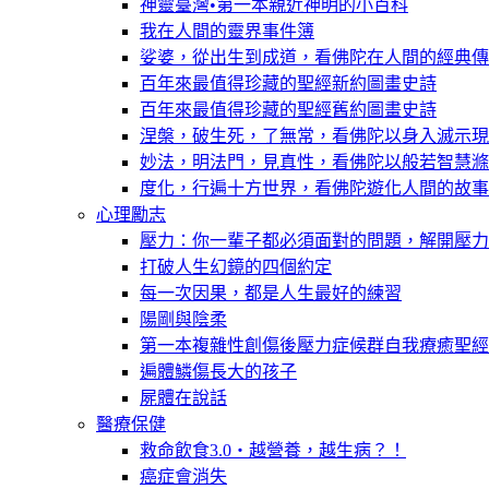
神靈臺灣•第一本親近神明的小百科
我在人間的靈界事件簿
娑婆，從出生到成道，看佛陀在人間的經典傳
百年來最值得珍藏的聖經新約圖畫史詩
百年來最值得珍藏的聖經舊約圖畫史詩
涅槃，破生死，了無常，看佛陀以身入滅示現
妙法，明法門，見真性，看佛陀以般若智慧滌
度化，行遍十方世界，看佛陀遊化人間的故事
心理勵志
壓力：你一輩子都必須面對的問題，解開壓力
打破人生幻鏡的四個約定
每一次因果，都是人生最好的練習
陽剛與陰柔
第一本複雜性創傷後壓力症候群自我療癒聖經
遍體鱗傷長大的孩子
屍體在說話
醫療保健
救命飲食3.0‧越營養，越生病？！
癌症會消失