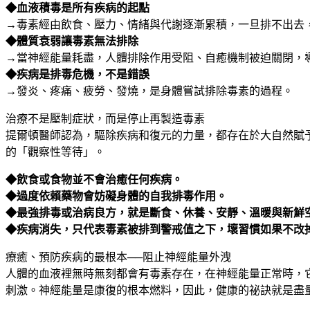
◆血液積毒是所有疾病的起點
→毒素經由飲食、壓力、情緒與代謝逐漸累積，一旦排不出去
◆體質衰弱讓毒素無法排除
→當神經能量耗盡，人體排除作用受阻、自癒機制被迫關閉，
◆疾病是排毒危機，不是錯誤
→發炎、疼痛、疲勞、發燒，是身體嘗試排除毒素的過程。
治療不是壓制症狀，而是停止再製造毒素
提爾頓醫師認為，驅除疾病和復元的力量，都存在於大自然賦
的「觀察性等待」。
◆飲食或食物並不會治癒任何疾病。
◆過度依賴藥物會妨礙身體的自我排毒作用。
◆最強排毒或治病良方，就是斷食、休養、安靜、溫暖與新鮮
◆疾病消失，只代表毒素被排到警戒值之下，壞習慣如果不改
療癒、預防疾病的最根本──阻止神經能量外洩
人體的血液裡無時無刻都會有毒素存在，在神經能量正常時，
刺激。神經能量是康復的根本燃料，因此，健康的祕訣就是盡