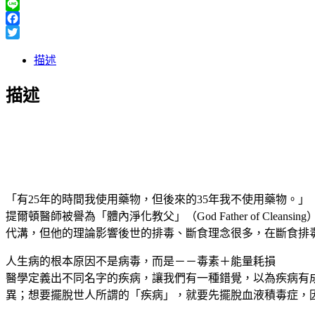
Line
Facebook
Twitter
描述
描述
「有25年的時間我使用藥物，但後來的35年我不使用藥物。」
提爾頓醫師被譽為「體內淨化教父」（God Father of 
代溝，但他的理論影響後世的排毒、斷食理念很多，在斷食排
人生病的根本原因不是病毒，而是－－毒素＋能量耗損
醫學定義出不同名字的疾病，讓我們有一種錯覺，以為疾病有
異；想要擺脫世人所謂的「疾病」，就要先擺脫血液積毒症，