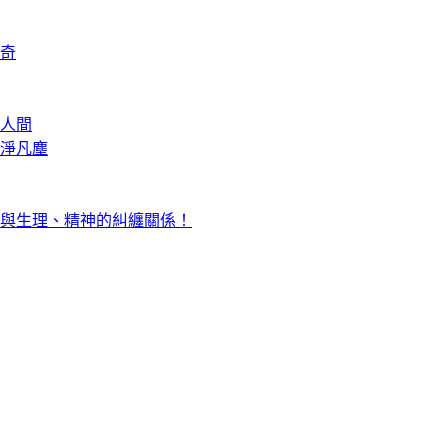
奇
人間
淨凡塵
與生理、精神的糾纏關係！