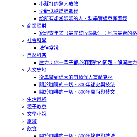
小蘇打的驚人療效
全新低醣燃脂聖經
給所有想當媽媽的人．科學實證養卵聖經
商業理財
窮理查年鑑（最完整收錄版）：地表最賣的格
社會科學
法律常識
自然科普
壓力：你一輩子都必須面對的問題，解開壓力
人文史地
從卑微到偉大的斜槓偉人富蘭克林
關於咖啡的一切‧800年祕史與技法
關於咖啡的一切‧800年風尚與藝文
生活風格
親子教養
文學小說
旅遊
飲食
關於咖啡的一切‧800年祕史與技法