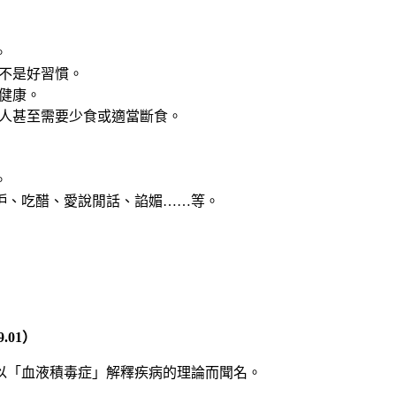
。
不是好習慣。
健康。
的人甚至需要少食或適當斷食。
。
妒、吃醋、愛說閒話、諂媚……等。
9.01
）
以「血液積毒症」解釋疾病的理論而聞名。