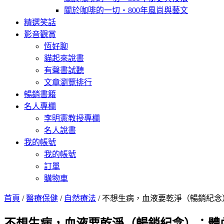
關於咖啡的一切‧800年風尚與藝文
精選笑話
影音觀賞
恆好聊
貓起來說書
有聲書試聽
文章瀏覽排行
暢銷書籍
名人專欄
李明憲教授專欄
名人說書
我的帳號
我的帳號
訂單
購物車
首頁
/
醫療保健
/
自然療法
/ 不想生病，血液要乾淨（暢銷紀念）：
不想生病，血液要乾淨（暢銷紀念）：體內環保