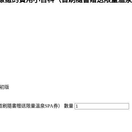
/ 初版
刷隨書贈送限量溫泉SPA券） 數量