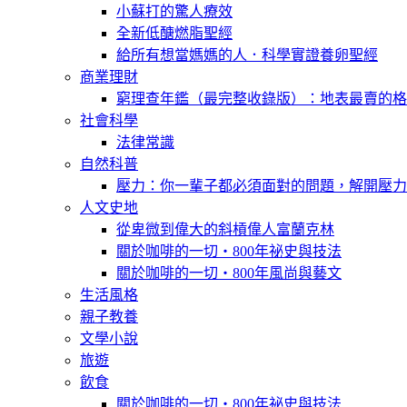
小蘇打的驚人療效
全新低醣燃脂聖經
給所有想當媽媽的人．科學實證養卵聖經
商業理財
窮理查年鑑（最完整收錄版）：地表最賣的格
社會科學
法律常識
自然科普
壓力：你一輩子都必須面對的問題，解開壓力
人文史地
從卑微到偉大的斜槓偉人富蘭克林
關於咖啡的一切‧800年祕史與技法
關於咖啡的一切‧800年風尚與藝文
生活風格
親子教養
文學小說
旅遊
飲食
關於咖啡的一切‧800年祕史與技法