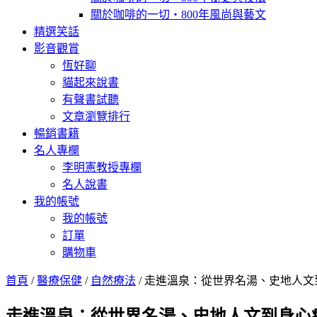
關於咖啡的一切‧800年風尚與藝文
精選笑話
影音觀賞
恆好聊
貓起來說書
有聲書試聽
文章瀏覽排行
暢銷書籍
名人專欄
李明憲教授專欄
名人說書
我的帳號
我的帳號
訂單
購物車
首頁
/
醫療保健
/
自然療法
/ 走進溫泉：從世界名湯、史地人
走進溫泉：從世界名湯、史地人文到身心