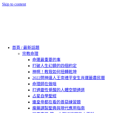
Skip to content
60秒看新世界
柿子文化
首頁 / 最新話題
宗教命理
命運最重要的事
打破人生幻鏡的四個約定
神啊！教我如何扭轉乾坤
2022問神達人王崇禮平安生肖運籤農民曆
命理師在做啥
打通靈性覺醒的人體空間通道
占星自學聖經
連皇帝都在看的善惡練習題
魔藥調製聖典與現代應用指南