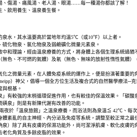
湯、傷湯、痛風湯、老人湯、眼湯……每一種湯你都該了解！
生、飲用養生、溫泉養生餐。
泉水，其水溫要高於當地年均溫5℃（或10℉）以上者。
、硫化物泉、氯化物泉及弱鹼礦化微量元素泉。
致中和理論，經由溫泉療養的方式，將身體上各個生理系統過猶
（無色、不可燃的氣體）及氡（無色、無味的放射性惰性氣體）
氧化之微量元素，在人體免疫系統的運作上，便是扮演著重要的
Kneipp）神父，倡導一個全方位生活及複合式的自然醫學療法─克奈普
度與根基。
泉」有較強的末梢循環促進作用，也有較佳的保溫效果。「碳酸
硫磺泉」則是有新陳代謝有改善的功能。
夜於「溫泉旅館」之溫泉療養，而浴法則為泉溫≦ 42℃、每次20
身體紊亂的自主神經、內分泌及免疫等系統，調整至較正常之最
鈉泉）除了具有皮膚的保濕功能外，尚可潔淨肌膚、軟化皮膚的
去老化角質及多餘皮脂的效果。