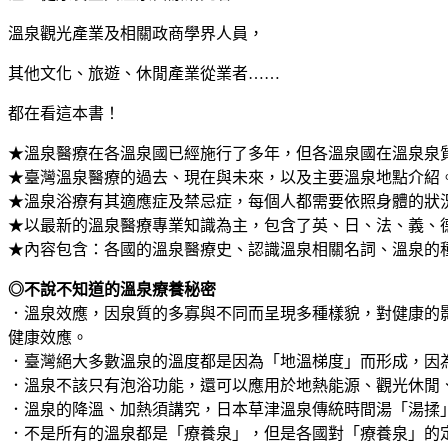
溫泉觀光產業及相關政商學界人員，
其他文化、旅遊、休閒產業從業者……
都在看這本書！
★溫泉醫療在各溫泉國已經施行了多年，但各溫泉國在溫泉泉
★臺灣溫泉醫療的過去、現在與未來，以及主要溫泉地點介紹
★溫泉浴療有其適應症及禁忌症，每個人都需要依照身體的狀
★以最新的溫泉醫療專業知識為主，包含了英、日、法、義、
★內容包含：各國的溫泉醫療史、認識溫泉相關名詞、溫泉的
◎不說不知道的溫泉療養秘密
．溫泉效應，因泉質的多寡與不同而呈現多種樣貌，對健康的
健康效應。
．臺灣絕大多數溫泉的溫度都是因為「地溫梯度」而形成，因為
．溫泉不該只有泡浴功能，還可以應用於地熱能源、觀光休閒
．溫泉的降溫、加熱須講究，日本草津溫泉傳統時間湯「湯揉
．不是所有的溫泉都是「療養泉」，但是各國對「療養泉」的