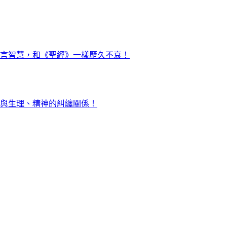
言智慧，和《聖經》一樣歷久不衰！
與生理、精神的糾纏關係！