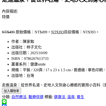
內容描述:
特價
NT$
499
原始價格：NT$499。
NT$
393
目前價格：NT$393。
作者：陳家勉
出版社：柿子文化
出版日期：2025/10/09
ISBN：9786267613733
叢書系列：健康smile
規格：平裝 / 320頁 / 17 x 23 x 1.5 cm / 普通級 / 單色印刷 
出版地：台灣
走進溫泉：從世界名湯、史地人文到身心療癒的實用小百科（首
加入購物車
分類:
自然療法
,
醫療保健
標籤:
健康法
,
溫泉
,
養生