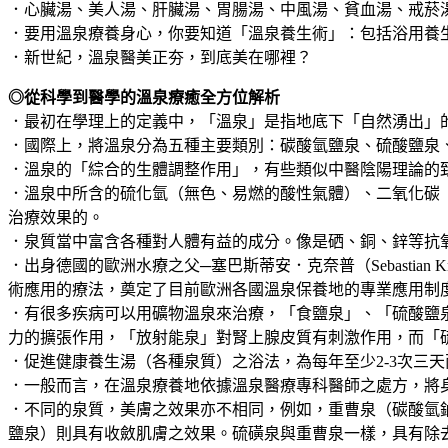
．心臟湯、美人湯、肝臟湯、胃腸湯、中風湯、貧血湯、戒菸
．要用溫泉療養身心，你要知道「溫泉養生術」：包括浴用養
．新世紀，溫泉醫美正夯，到底美在哪裡？
◎從科學到醫學的溫泉療癒全方位解析
．最初在學理上的定義中，「溫泉」是指地底下「自然湧出」的
．國際上，將溫泉分為五種主要類別：碳酸氫鹽泉、硫酸鹽泉
．溫泉的「綜合的生體調整作用」，有些類似中醫陰陽理論的
．溫泉中所含的硫化氫（無色、易燃的酸性氣體）、二氧化碳
治療效果的。
．泉質當中富含各種對人體有益的成分。像是硒、銅、鋅等抗
．出身德國的歐洲水療之父─塞巴斯蒂安．克奈普（Sebastian 
術應用的療法，奠定了目前歐洲各國溫泉保養地的專業應用制
．有很多疾病可以用礦物溫泉來治療，「食鹽泉」、「硫酸鹽
力的擴張作用，「放射能泉」對腎上腺皮質有刺激作用，而「
．促進健康養生湯（各種泉質）之浴法，為每年至少2-3次三天兩
．一般而言，在溫泉療養地依據溫泉醫療專科醫師之處方，將
．不同的泉質，美膚之效果亦不相同，例如，重曹泉（碳酸氫
鹽泉）則具有收斂肌膚之效果。硫磺泉與重曹泉一樣，具有除