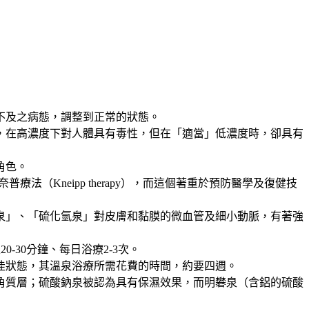
不及之病態，調整到正常的狀態。
，在高濃度下對人體具有毒性，但在「適當」低濃度時，卻具有
角色。
療法（Kneipp therapy），而這個著重於預防醫學及復健技
泉」、「硫化氫泉」對皮膚和黏膜的微血管及細小動脈，有著強
-30分鐘、每日浴療2-3次。
佳狀態，其溫泉浴療所需花費的時間，約要四週。
角質層；硫酸鈉泉被認為具有保濕效果，而明礬泉（含鋁的硫酸