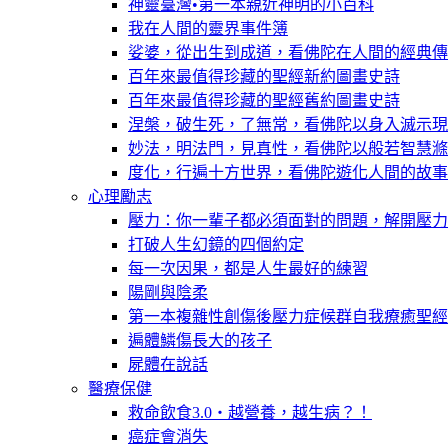
神靈臺灣•第一本親近神明的小百科
我在人間的靈界事件簿
娑婆，從出生到成道，看佛陀在人間的經典傳
百年來最值得珍藏的聖經新約圖畫史詩
百年來最值得珍藏的聖經舊約圖畫史詩
涅槃，破生死，了無常，看佛陀以身入滅示現
妙法，明法門，見真性，看佛陀以般若智慧滌
度化，行遍十方世界，看佛陀遊化人間的故事
心理勵志
壓力：你一輩子都必須面對的問題，解開壓力
打破人生幻鏡的四個約定
每一次因果，都是人生最好的練習
陽剛與陰柔
第一本複雜性創傷後壓力症候群自我療癒聖經
遍體鱗傷長大的孩子
屍體在說話
醫療保健
救命飲食3.0‧越營養，越生病？！
癌症會消失