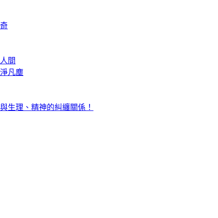
奇
人間
淨凡塵
與生理、精神的糾纏關係！