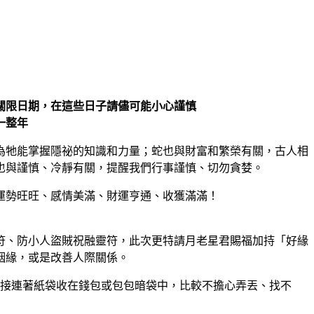
關限日期，在這些日子請儘可能小心謹慎
一整年
認為牠能掌握隱祕的知識和力量；蛇也與財富和繁榮有關，古人相
也與謹慎、冷靜有關，提醒我們行事謹慎、切勿貪婪。
你運勢旺旺、感情美滿、財運亨通、收獲滿滿！
符、防小人盜賊祝融靈符，此次更特請月老星君賜福加持「好緣
姻緣，或是改善人際關係。
接連著紙袋收在錢包或包包暗袋中，比較不擔心弄丟、找不