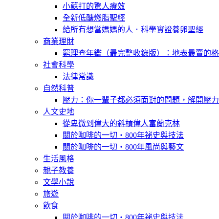
小蘇打的驚人療效
全新低醣燃脂聖經
給所有想當媽媽的人．科學實證養卵聖經
商業理財
窮理查年鑑（最完整收錄版）：地表最賣的格
社會科學
法律常識
自然科普
壓力：你一輩子都必須面對的問題，解開壓力
人文史地
從卑微到偉大的斜槓偉人富蘭克林
關於咖啡的一切‧800年祕史與技法
關於咖啡的一切‧800年風尚與藝文
生活風格
親子教養
文學小說
旅遊
飲食
關於咖啡的一切‧800年祕史與技法