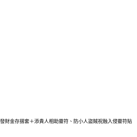
防漏發財金存摺套＋添貴人相助靈符、防小人盜賊祝融入侵靈符貼