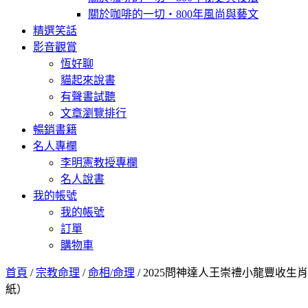
關於咖啡的一切‧800年風尚與藝文
精選笑話
影音觀賞
恆好聊
貓起來說書
有聲書試聽
文章瀏覽排行
暢銷書籍
名人專欄
李明憲教授專欄
名人說書
我的帳號
我的帳號
訂單
購物車
首頁
/
宗教命理
/
命相/命理
/ 2025問神達人王崇禮小龍豐
紙）