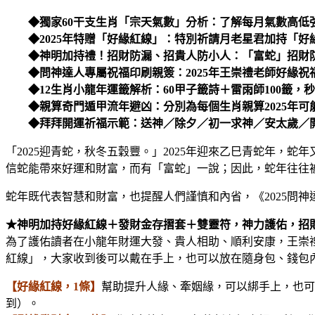
◆獨家60干支生肖「宗天氣數」分析：了解每月氣數高低
◆2025年特贈「好緣紅線」：特別祈請月老星君加持「好
◆神明加持禮！招財防漏、招貴人防小人：「富蛇」招財防
◆問神達人專屬祝福印刷親簽：2025年王崇禮老師好緣祝
◆12生肖小龍年運籤解析：60甲子籤詩＋雷雨師100籤，秒
◆親算奇門遁甲流年避凶：分別為每個生肖親算2025年可
◆拜拜開運祈福示範：送神／除夕／初一求神／安太歲／開
「2025迎青蛇，秋冬五穀豐。」2025年迎來乙巳青蛇年
信蛇能帶來好運和財富，而有「富蛇」一說；因此，蛇年往往
蛇年既代表智慧和財富，也提醒人們謹慎和內省，《2025問
★神明加持好緣紅線＋發財金存摺套＋雙靈符，神力護佑，招
為了護佑讀者在小龍年財運大發、貴人相助、順利安康，王崇
紅線」，大家收到後可以戴在手上，也可以放在隨身包、錢包
【好緣紅線，1條】
幫助提升人緣、牽姻緣，可以綁手上，也可
到）。