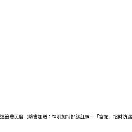
收生肖運籤農民曆（隨書加贈：神明加持好緣紅線＋「富蛇」招財