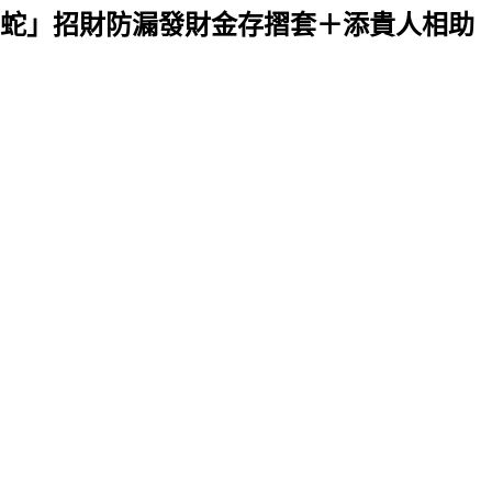
富蛇」招財防漏發財金存摺套＋添貴人相助