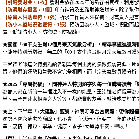
【引錢發財金，1枚】
發財金放在2025年的新存摺套裡，利用
【防漏財存摺套，1個】
印有神符及五路財神送財符，除了幫你
【添貴人相助靈符，1張】
祈求工作貴人來提攜、財富貴人迎富
【防小人盜賊祝融靈符，1張】
預防因為小人、盜賊、祝融而起
處，低調防小人、防盜賊、防祝融。
★獨家「60干支生肖12個月宗天氣數分析」，精準掌握進退時
小龍年特別新增獨一無二的「60干支生肖12個月宗天氣數具
王崇禮老師這次特別為讀者親算每個生肖的氣數強弱高低，運
鼠，他們的運勢和氣數不會完全相同，而「宗天氣數具體分析
★2025「專屬祝福」，問神達人特別題字與每一位購書讀者「
為替大家在新的一年裡注入不一樣的能量，王崇禮老師提筆為
半、甚至是萍水相逢之人等等，都能豐收友善、融洽或美好的
★上、下半年「7大運勢」籤詩，神明叮嚀吉凶關鍵，帶你趨
運勢不會永遠處於巔峰，也不會一直低迷，但要在一年的起伏
業、感情、荷包、學業、健康、求子7大運勢平安、豐收！
【鼠】上半年凡事「勿急」；下半年小心「謠言」。