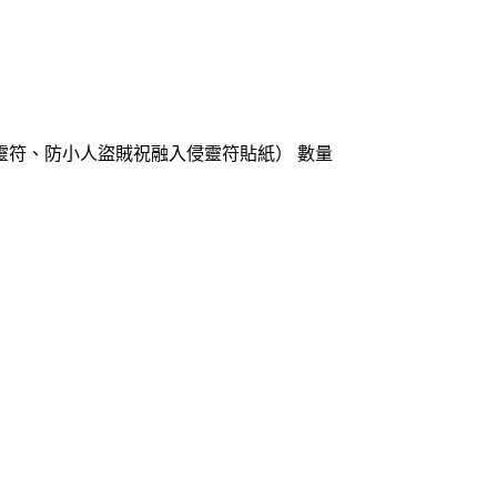
靈符、防小人盜賊祝融入侵靈符貼紙） 數量