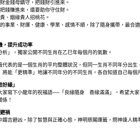
發財金錢母鎮守，把錢財引進來。
把錢賺進來，還要助你守住財。
貴、姻緣貴人招桃花。
的事業、財運、健康、學業、感情不順，除了隨身攜帶，最合適
機，提升成功率
體分析」，獨家公開不同生肖在乙巳年每個月的氣數。
籤代表的是一個生肖的平均整體狀況，但同一生肖不同年分出生
」將能「更精準」地讓不同年分的不同生肖，各自知道自己每個
結好緣」
大家寫下小龍年的祝福語──「良緣隨身 善緣滿滿」，希望大
關係！
福避禍
中趨吉避凶，除了智慧與正確心態，神明慈賜運籤，問神達人精準