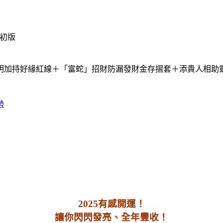
/ 初版
神明加持好緣紅線＋「富蛇」招財防漏發財金存摺套＋添貴人相助
勢
2025有感開運！
讓你閃閃發亮、全年豐收！