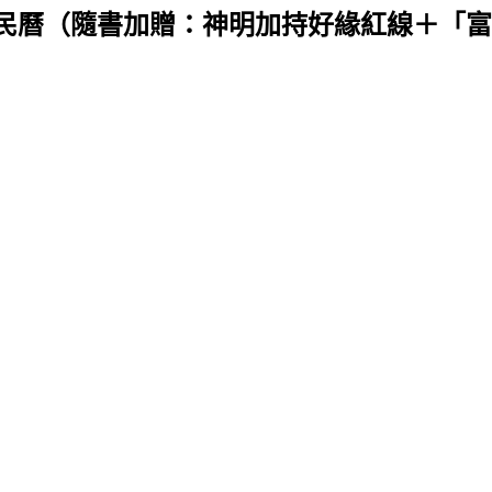
農民曆（隨書加贈：神明加持好緣紅線＋「