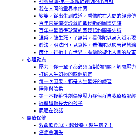
神靈臺灣•第一本親近神明的小百科
我在人間的靈界事件簿
娑婆，從出生到成道，看佛陀在人間的經典傳
百年來最值得珍藏的聖經新約圖畫史詩
百年來最值得珍藏的聖經舊約圖畫史詩
涅槃，破生死，了無常，看佛陀以身入滅示現
妙法，明法門，見真性，看佛陀以般若智慧滌
度化，行遍十方世界，看佛陀遊化人間的故事
心理勵志
壓力：你一輩子都必須面對的問題，解開壓力
打破人生幻鏡的四個約定
每一次因果，都是人生最好的練習
陽剛與陰柔
第一本複雜性創傷後壓力症候群自我療癒聖經
遍體鱗傷長大的孩子
屍體在說話
醫療保健
救命飲食3.0‧越營養，越生病？！
癌症會消失