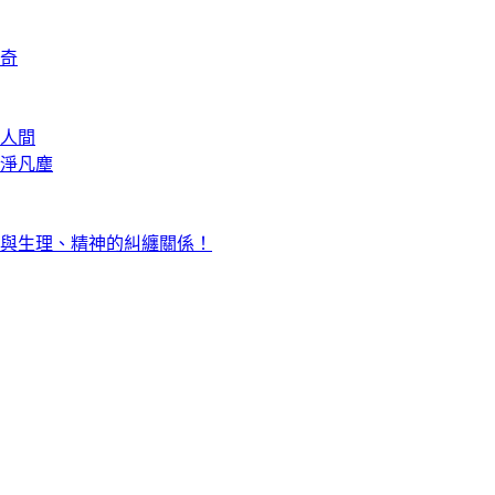
奇
人間
淨凡塵
與生理、精神的糾纏關係！