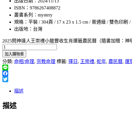
出版日期：2024/11/13
ISBN：9786267408872
叢書系列：mystery
規格：平裝 / 304頁 / 17 x 23 x 1.5 cm / 普通級 / 雙色印刷 
出版地：台灣
2025問神達人王崇禮小龍豐收生肖運籤農民曆（隨書加贈：
加入購物車
分類:
命相/命理
,
宗教命理
標籤:
擇日
,
王崇禮
,
蛇年
,
農民曆
,
運
Line
Facebook
Twitter
描述
描述