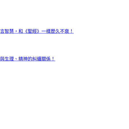
言智慧，和《聖經》一樣歷久不衰！
與生理、精神的糾纏關係！