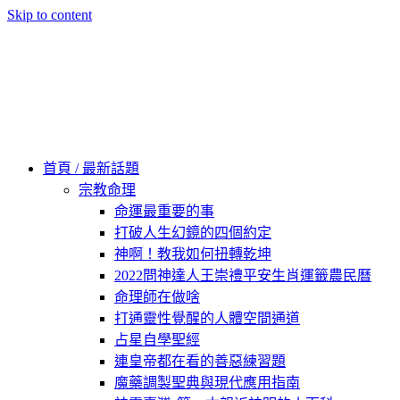
Skip to content
60秒看新世界
柿子文化
首頁 / 最新話題
宗教命理
命運最重要的事
打破人生幻鏡的四個約定
神啊！教我如何扭轉乾坤
2022問神達人王崇禮平安生肖運籤農民曆
命理師在做啥
打通靈性覺醒的人體空間通道
占星自學聖經
連皇帝都在看的善惡練習題
魔藥調製聖典與現代應用指南