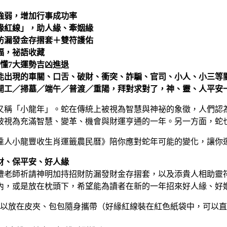
強弱，增加行事成功率
緣紅線」，助人緣、牽姻緣
漏發金存摺套＋雙符護佑
福，祕語收藏
懂7大運勢吉凶進退
能出現的車關、口舌、破財、衝突、詐騙、官司、小人、小三等
工／掃墓／端午／普渡／重陽，拜對求對了，神、靈、人平安
，蛇年又稱「小龍年」。蛇在傳統上被視為智慧與神祕的象徵，人們
被視為充滿智慧、變革、機會與財運亨通的一年。另一方面，蛇
神達人小龍豐收生肖運籤農民曆》陪你應對蛇年可能的變化，讓
財、保平安、好人緣
禮老師祈請神明加持招財防漏發財金存摺套，以及添貴人相助靈
內，或是放在枕頭下，希望能為讀者在新的一年招來好人緣、好
以放在皮夾、包包隨身攜帶（好緣紅線裝在紅色紙袋中，可以直