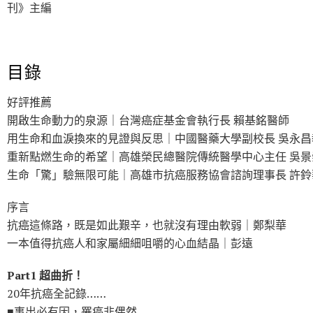
刊》主編
目錄
好評推薦
開啟生命動力的泉源｜台灣癌症基金會執行長 賴基銘醫師
用生命和血淚換來的見證與反思｜中國醫藥大學副校長 吳永昌
重新點燃生命的希望｜高雄榮民總醫院傳統醫學中心主任 吳景
生命「驚」驗無限可能｜高雄市抗癌服務協會諮詢理事長 許鈴
序言
抗癌這條路，既是如此艱辛，也就沒有理由軟弱｜鄭梨華
一本值得抗癌人和家屬細細咀嚼的心血結晶｜彭遠
Part1 超曲折！
20年抗癌全記錄……
■事出必有因，罹癌非偶然