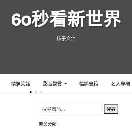
60秒看新世界
柿子文化
精選笑話
影音觀賞
暢銷書籍
名人專欄
搜尋
商品分類: