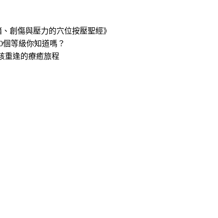
緒、創傷與壓力的穴位按壓聖經》
0個等級你知道嗎？
孩重逢的療癒旅程