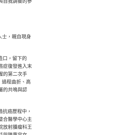
與自我調養的參
人士，親自現身
造口，留下的
癌症復發進入末
握的第二次手
，過程曲折、高
屬的共鳴與認
過抗癌歷程中，
整合醫學中心主
院放射腫瘤科王
芬與陳惠容女