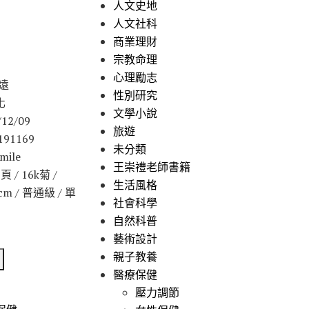
人文史地
人文社科
商業理財
宗教命理
心理勵志
遠
性別研究
化
文學小說
12/09
旅遊
191169
未分類
ile
王崇禮老師書籍
 / 16k菊 /
生活風格
6 cm / 普通級 / 單
社會科學
自然科普
藝術設計
親子教養
醫療保健
壓力調節