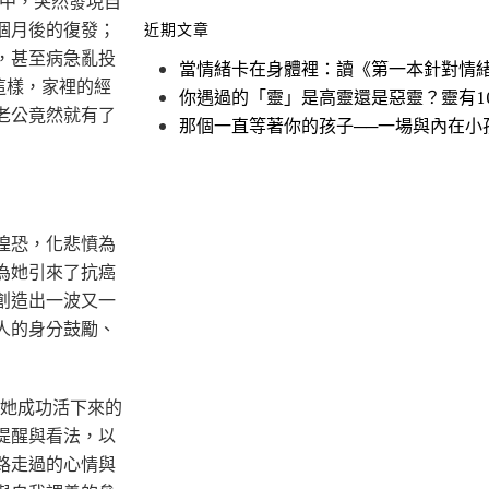
中，突然發現自
個月後的復發；
近期文章
，甚至病急亂投
當情緒卡在身體裡：讀《第一本針對情
這樣，家裡的經
你遇過的「靈」是高靈還是惡靈？靈有1
老公竟然就有了
那個一直等著你的孩子──一場與內在小
惶恐，化悲憤為
為她引來了抗癌
創造出一波又一
人的身分鼓勵、
她成功活下來的
提醒與看法，以
路走過的心情與