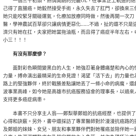
一個三十初頭、熱情開朗的亮麗OL，在事業正上軌道的途
己得了直腸癌。她毅然接受手術，永久失去了肛門，卻換來三
她只能咬緊牙關碰運氣，化療加放療同時做，然後再開一次刀
醫，學神農試百草卻只讓病情更惡化……不過，扯的還不只是
濟只有她在扛，夫家把她當拖油瓶，而且得了癌症半年左右，
小三！！！
有沒有那麼慘？
面對彩色瞬間變黑白的人生，她強忍著身體痛楚和內心的
力量，搏命演出最精采的生命見證！渴望「活下去」的力量也
路上的堅強夥伴，終於戰勝差點讓她丟了一條小命的病魔，還
波事業高峰，如今她是高雄市抗癌服務協會的理事長，以過來
支持更多癌症病患。
本書不只分享主人翁──鄭梨華鄭姐的抗癌經歷，也提供了
心得和訣竅。另外，書中還採訪了專業醫師對於漫漫抗癌路的
及鄭姐的妹妹、女兒、朋友和事業夥伴們對她罹癌並陪伴她一