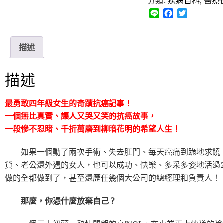
分類:
疾病百科
,
醫療
L
F
T
i
a
w
n
c
i
e
e
t
描述
b
t
o
e
o
r
描述
k
最勇敢四年級女生的奇蹟抗癌記事！
一個無比真實、讓人又哭又笑的抗癌故事，
一段慘不忍睹、千折萬磨到柳暗花明的希望人生！
如果一個動了兩次手術、失去肛門、每天癌痛到跪地求饒
貸、老公還外遇的女人，也可以成功、快樂、多采多姿地活過2
做的全都做到了，甚至還歷任幾個大公司的總經理和負責人！
那麼，你憑什麼放棄自己？