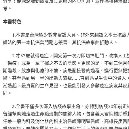
分享！能深深觸動癌友及其家屬的內心角落，並作為積極治療
考。
本書特色
1.本書是台灣極少數非醫護人員、非外來翻譯之本土抗癌
說法的第一本抗癌奮鬥勵志叢書，其抗癌故事曲折動人。
2.才33歲就得癌症，開完第一次刀即切掉肛門，改換人工
「傷痕」成為一輩子揮之不去的陰影。更慘的是，不到三個月
期階段，放療與化療的不適、病急亂投醫的過程、進行更無把
術、甚至遇到另一半的出軌與背叛……直到遇見生命中的貴人
潮迭起，最真實的生命見證，也最能引發大多數癌症病友與家
同。
3.全書不僅多次深入訪談故事主角，亦特別訪談20年前走
曾經幫助她走過生命黯淡期的關鍵人物，包含義大醫院輔助暨
任兼一般內科及消化器內科主治醫師陳明豐醫師、高雄長庚醫
重榮醫師、妹妹鄭麗英女士、工作與生活上的親密姐妹淘羅碧