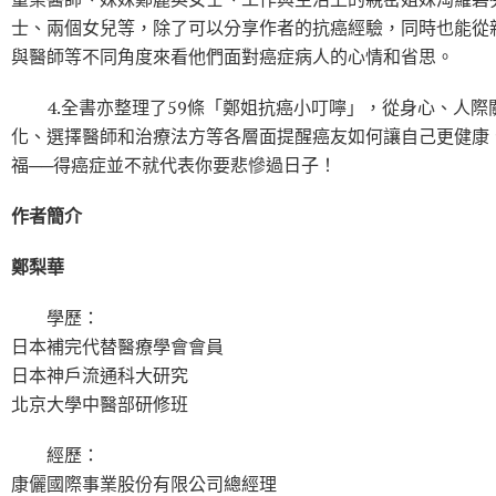
士、兩個女兒等，除了可以分享作者的抗癌經驗，同時也能從
與醫師等不同角度來看他們面對癌症病人的心情和省思。
4.全書亦整理了59條「鄭姐抗癌小叮嚀」，從身心、人際
化、選擇醫師和治療法方等各層面提醒癌友如何讓自己更健康
福──得癌症並不就代表你要悲慘過日子！
作者簡介
鄭梨華
學歷：
日本補完代替醫療學會會員
日本神戶流通科大研究
北京大學中醫部研修班
經歷：
康儷國際事業股份有限公司總經理