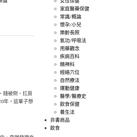
保健
女性保健
家庭醫藥保健
常識/概論
懷孕/小兒
樂齡長照
氣功/呼吸法
用藥觀念
疾病百科
精神科
經絡穴位
自然療法
運動健康
、錢被倒、扛房
醫學/醫療史
0年，這輩子想
飲食保健
養生法
非書商品
飲食